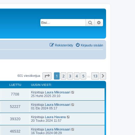
Etsi
Tarkennettu haku
Rekisteröidy
Kirjaudu sisään
Sivu
1
/
13
1
2
3
4
5
13
Seuraava
601 viestiketjua
…
LUETTU
UUSIN VIESTI
Kirjoittaja
Laura Mikonsaari
7708
25 Huhti 2025 20:10
Kirjoittaja
Laura Mikonsaari
52227
01 Elo 2024 05:17
Kirjoittaja
Laura Havana
39320
20 Touko 2024 11:57
Kirjoittaja
Laura Mikonsaari
46532
16 Touko 2024 08:29