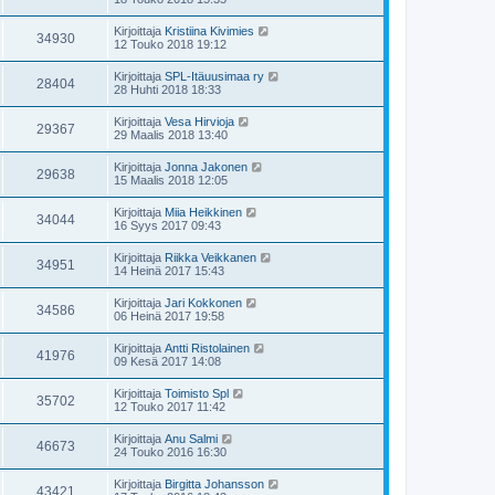
Kirjoittaja
Kristiina Kivimies
34930
12 Touko 2018 19:12
Kirjoittaja
SPL-Itäuusimaa ry
28404
28 Huhti 2018 18:33
Kirjoittaja
Vesa Hirvioja
29367
29 Maalis 2018 13:40
Kirjoittaja
Jonna Jakonen
29638
15 Maalis 2018 12:05
Kirjoittaja
Miia Heikkinen
34044
16 Syys 2017 09:43
Kirjoittaja
Riikka Veikkanen
34951
14 Heinä 2017 15:43
Kirjoittaja
Jari Kokkonen
34586
06 Heinä 2017 19:58
Kirjoittaja
Antti Ristolainen
41976
09 Kesä 2017 14:08
Kirjoittaja
Toimisto Spl
35702
12 Touko 2017 11:42
Kirjoittaja
Anu Salmi
46673
24 Touko 2016 16:30
Kirjoittaja
Birgitta Johansson
43421