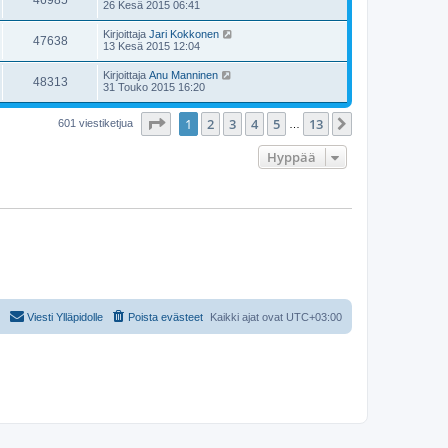
46985
26 Kesä 2015 06:41
Kirjoittaja
Jari Kokkonen
47638
13 Kesä 2015 12:04
Kirjoittaja
Anu Manninen
48313
31 Touko 2015 16:20
Sivu
1
/
13
1
2
3
4
5
13
Seuraava
601 viestiketjua
…
Hyppää
Viesti Ylläpidolle
Poista evästeet
Kaikki ajat ovat
UTC+03:00