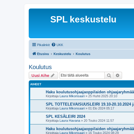
SPL keskustelu
Pikalinkit
UKK
Etusivu
Keskustelu
Koulutus
Koulutus
Etsi
Tarken
Uusi Aihe
AIHEET
Haku koulutusohjaajaoppilaiden ohjaajaryhmää
Kirjoittaja
Laura Mikonsaari
»
25 Huhti 2025 20:10
SPL TOTTELEVAISUUSLEIRI 19.10-20.10.2024 järj
Kirjoittaja
Laura Mikonsaari
»
01 Elo 2024 05:17
SPL KESÄLEIRI 2024
Kirjoittaja
Laura Havana
»
20 Touko 2024 11:57
Haku koulutusohjaajaoppilaiden ohjaajaryhmää
Kirjoittaja
Laura Mikonsaari
»
16 Touko 2024 08:29