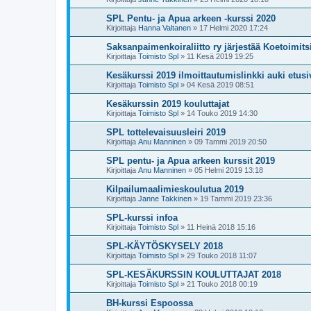
SPL Pentu- ja Apua arkeen -kurssi 2020
Kirjoittaja
Hanna Valtanen
»
17 Helmi 2020 17:24
Saksanpaimenkoiraliitto ry järjestää Koetoimits
Kirjoittaja
Toimisto Spl
»
11 Kesä 2019 19:25
Kesäkurssi 2019 ilmoittautumislinkki auki etusi
Kirjoittaja
Toimisto Spl
»
04 Kesä 2019 08:51
Kesäkurssin 2019 kouluttajat
Kirjoittaja
Toimisto Spl
»
14 Touko 2019 14:30
SPL tottelevaisuusleiri 2019
Kirjoittaja
Anu Manninen
»
09 Tammi 2019 20:50
SPL pentu- ja Apua arkeen kurssit 2019
Kirjoittaja
Anu Manninen
»
05 Helmi 2019 13:18
Kilpailumaalimieskoulutua 2019
Kirjoittaja
Janne Takkinen
»
19 Tammi 2019 23:36
SPL-kurssi infoa
Kirjoittaja
Toimisto Spl
»
11 Heinä 2018 15:16
SPL-KÄYTÖSKYSELY 2018
Kirjoittaja
Toimisto Spl
»
29 Touko 2018 11:07
SPL-KESÄKURSSIN KOULUTTAJAT 2018
Kirjoittaja
Toimisto Spl
»
21 Touko 2018 00:19
BH-kurssi Espoossa