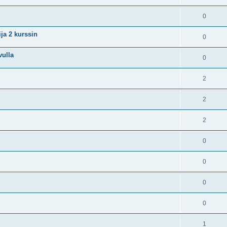
0
ija 2 kurssin
0
vulla
0
2
2
2
0
0
0
0
1