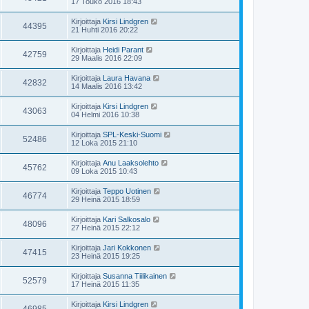
17 Touko 2016 18:43
Kirjoittaja
Kirsi Lindgren
44395
21 Huhti 2016 20:22
Kirjoittaja
Heidi Parant
42759
29 Maalis 2016 22:09
Kirjoittaja
Laura Havana
42832
14 Maalis 2016 13:42
Kirjoittaja
Kirsi Lindgren
43063
04 Helmi 2016 10:38
Kirjoittaja
SPL-Keski-Suomi
52486
12 Loka 2015 21:10
Kirjoittaja
Anu Laaksolehto
45762
09 Loka 2015 10:43
Kirjoittaja
Teppo Uotinen
46774
29 Heinä 2015 18:59
Kirjoittaja
Kari Salkosalo
48096
27 Heinä 2015 22:12
Kirjoittaja
Jari Kokkonen
47415
23 Heinä 2015 19:25
Kirjoittaja
Susanna Tiilikainen
52579
17 Heinä 2015 11:35
Kirjoittaja
Kirsi Lindgren