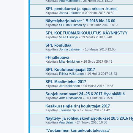
Kirjoittaja
Anu Manninen
»
28 Helmi 2018 18:10
SPL pentukurssi ja apua arkeen -kurssi
Kirjoittaja
Jonna Jakonen
»
09 Helmi 2018 20:39
Näyttelyharjoitukset 1.5.2018 klo 16.00
Kirjoittaja
SPL-Itäuusimaa ry
»
28 Huhti 2018 18:33
SPL KOETUOMARIKOULUTUS KÄYNNISTYY
Kirjoittaja
Vesa Hirvioja
»
29 Maalis 2018 13:40
SPL kouluttaa
Kirjoittaja
Jonna Jakonen
»
15 Maalis 2018 12:05
FH-jälkipäivä
Kirjoittaja
Miia Heikkinen
»
16 Syys 2017 09:43
SPL Koulutusohjaajat 2017
Kirjoittaja
Riikka Veikkanen
»
14 Heinä 2017 15:43
SPL Maalimiehet 2017
Kirjoittaja
Jari Kokkonen
»
06 Heinä 2017 19:58
Suojeluseminaari 24.-25.6.2017 Hyvinkäällä
Kirjoittaja
Antti Ristolainen
»
30 Huhti 2017 15:40
Kesäkurssin(leirin) kouluttajat 2017
Kirjoittaja
Toimisto Spl
»
12 Touko 2017 11:42
Näyttely- ja rohkeuskoeharjoitukset 28.5.2016 H
Kirjoittaja
Anu Salmi
»
24 Touko 2016 16:30
"Vuotaminen koirankoulutuksessa"