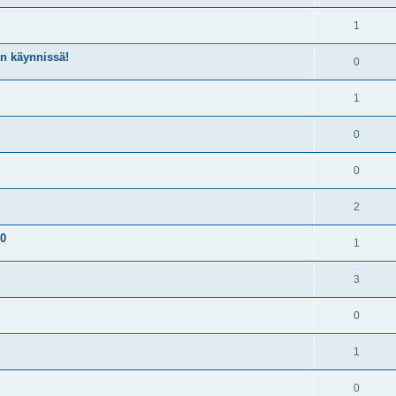
1
n käynnissä!
0
1
0
0
2
20
1
3
0
1
0