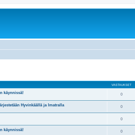
nettu haku
VASTAUKSET
n käynnissä!
0
estetään Hyvinkäällä ja Imatralla
0
0
n käynnissä!
0