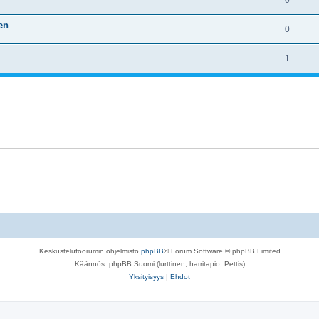
0
en
0
1
Keskustelufoorumin ohjelmisto
phpBB
® Forum Software © phpBB Limited
Käännös: phpBB Suomi (lurttinen, harritapio, Pettis)
Yksityisyys
|
Ehdot