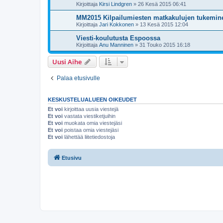
Kirjoittaja
Kirsi Lindgren
»
26 Kesä 2015 06:41
MM2015 Kilpailumiesten matkakulujen tukemin
Kirjoittaja
Jari Kokkonen
»
13 Kesä 2015 12:04
Viesti-koulutusta Espoossa
Kirjoittaja
Anu Manninen
»
31 Touko 2015 16:18
Uusi Aihe
Palaa etusivulle
KESKUSTELUALUEEN OIKEUDET
Et voi
kirjoittaa uusia viestejä
Et voi
vastata viestiketjuihin
Et voi
muokata omia viestejäsi
Et voi
poistaa omia viestejäsi
Et voi
lähettää liitetiedostoja
Etusivu