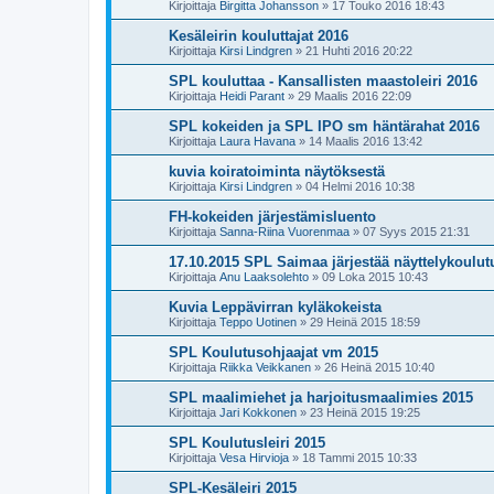
Kirjoittaja
Birgitta Johansson
»
17 Touko 2016 18:43
Kesäleirin kouluttajat 2016
Kirjoittaja
Kirsi Lindgren
»
21 Huhti 2016 20:22
SPL kouluttaa - Kansallisten maastoleiri 2016
Kirjoittaja
Heidi Parant
»
29 Maalis 2016 22:09
SPL kokeiden ja SPL IPO sm häntärahat 2016
Kirjoittaja
Laura Havana
»
14 Maalis 2016 13:42
kuvia koiratoiminta näytöksestä
Kirjoittaja
Kirsi Lindgren
»
04 Helmi 2016 10:38
FH-kokeiden järjestämisluento
Kirjoittaja
Sanna-Riina Vuorenmaa
»
07 Syys 2015 21:31
17.10.2015 SPL Saimaa järjestää näyttelykoulut
Kirjoittaja
Anu Laaksolehto
»
09 Loka 2015 10:43
Kuvia Leppävirran kyläkokeista
Kirjoittaja
Teppo Uotinen
»
29 Heinä 2015 18:59
SPL Koulutusohjaajat vm 2015
Kirjoittaja
Riikka Veikkanen
»
26 Heinä 2015 10:40
SPL maalimiehet ja harjoitusmaalimies 2015
Kirjoittaja
Jari Kokkonen
»
23 Heinä 2015 19:25
SPL Koulutusleiri 2015
Kirjoittaja
Vesa Hirvioja
»
18 Tammi 2015 10:33
SPL-Kesäleiri 2015