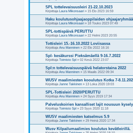
SPL tottelevaisuusleiri 21-22.10.2023
Kirjoittaja
Laura Mikonsaari
»
15 Elo 2023 16:59
Haku koulutusohjaajaoppilaiden ohjaajaryhmää
Kirjoittaja
Laura Mikonsaari
»
18 Touko 2023 07:49
SPL-tottispäivä PERUTTU
Kirjoittaja
Laura Mikonsaari
»
22 Helmi 2023 20:55
Tottisleiri 15.-16.10.2022 Loviisassa
Kirjoittaja
Anu Manninen
»
22 Elo 2022 16:16
Spl- kesäkurssi Pieksämäellä 9-16.7.2022
Kirjoittaja
Toimisto Spl
»
02 Kesä 2022 23:07
Spl:n tottelevaisuuspäivä helatorstaina 2022
Kirjoittaja
Anu Manninen
»
15 Maalis 2022 09:34
WUSV maalimiesten kooulutus Kotka 7-8.11.20
Kirjoittaja
Janne Takkinen
»
13 Loka 2020 19:03
SPL-Tottisleiri 2020/PERUTTU
Kirjoittaja
Anu Manninen
»
24 Syys 2019 17:34
Palveluskoirien kansalliset lajit nousuun kysely
Kirjoittaja
Toimisto Spl
»
23 Syys 2020 11:18
WUSV maalimiesten katselmus 5.9
Kirjoittaja
Janne Takkinen
»
29 Heinä 2020 17:34
Wusv Kilpailumaalimies koulutus kevätleirillä.
Kirjoittaja
Janne Takkinen
»
25 Helmi 2020 18:10