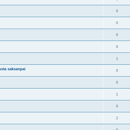
0
0
0
0
1
usta saksanpai
0
0
1
0
2