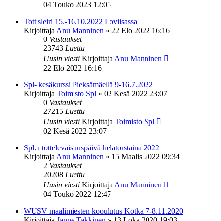
04 Touko 2023 12:05
Tottisleiri 15.-16.10.2022 Loviisassa
Kirjoittaja
Anu Manninen
»
22 Elo 2022 16:16
0
Vastaukset
23743
Luettu
Uusin viesti
Kirjoittaja
Anu Manninen
22 Elo 2022 16:16
Spl- kesäkurssi Pieksämäellä 9-16.7.2022
Kirjoittaja
Toimisto Spl
»
02 Kesä 2022 23:07
0
Vastaukset
27215
Luettu
Uusin viesti
Kirjoittaja
Toimisto Spl
02 Kesä 2022 23:07
Spl:n tottelevaisuuspäivä helatorstaina 2022
Kirjoittaja
Anu Manninen
»
15 Maalis 2022 09:34
2
Vastaukset
20208
Luettu
Uusin viesti
Kirjoittaja
Anu Manninen
04 Touko 2022 12:47
WUSV maalimiesten kooulutus Kotka 7-8.11.2020
Kirjoittaja
Janne Takkinen
»
13 Loka 2020 19:03