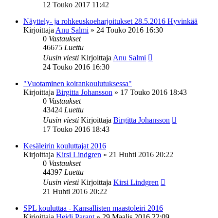
12 Touko 2017 11:42
Näyttely- ja rohkeuskoeharjoitukset 28.5.2016 Hyvinkää
Kirjoittaja
Anu Salmi
»
24 Touko 2016 16:30
0
Vastaukset
46675
Luettu
Uusin viesti
Kirjoittaja
Anu Salmi
24 Touko 2016 16:30
"Vuotaminen koirankoulutuksessa"
Kirjoittaja
Birgitta Johansson
»
17 Touko 2016 18:43
0
Vastaukset
43424
Luettu
Uusin viesti
Kirjoittaja
Birgitta Johansson
17 Touko 2016 18:43
Kesäleirin kouluttajat 2016
Kirjoittaja
Kirsi Lindgren
»
21 Huhti 2016 20:22
0
Vastaukset
44397
Luettu
Uusin viesti
Kirjoittaja
Kirsi Lindgren
21 Huhti 2016 20:22
SPL kouluttaa - Kansallisten maastoleiri 2016
Kirjoittaja
Heidi Parant
»
29 Maalis 2016 22:09