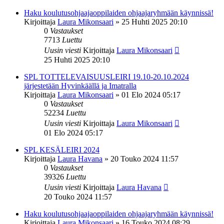
Haku koulutusohjaajaoppilaiden ohjaajaryhmään käynnissä!
Kirjoittaja
Laura Mikonsaari
»
25 Huhti 2025 20:10
0
Vastaukset
7713
Luettu
Uusin viesti
Kirjoittaja
Laura Mikonsaari
25 Huhti 2025 20:10
SPL TOTTELEVAISUUSLEIRI 19.10-20.10.2024
järjestetään Hyvinkäällä ja Imatralla
Kirjoittaja
Laura Mikonsaari
»
01 Elo 2024 05:17
0
Vastaukset
52234
Luettu
Uusin viesti
Kirjoittaja
Laura Mikonsaari
01 Elo 2024 05:17
SPL KESÄLEIRI 2024
Kirjoittaja
Laura Havana
»
20 Touko 2024 11:57
0
Vastaukset
39326
Luettu
Uusin viesti
Kirjoittaja
Laura Havana
20 Touko 2024 11:57
Haku koulutusohjaajaoppilaiden ohjaajaryhmään käynnissä!
Kirjoittaja
Laura Mikonsaari
»
16 Touko 2024 08:29