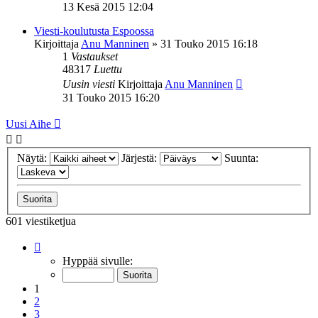
13 Kesä 2015 12:04
Viesti-koulutusta Espoossa
Kirjoittaja
Anu Manninen
»
31 Touko 2015 16:18
1
Vastaukset
48317
Luettu
Uusin viesti
Kirjoittaja
Anu Manninen
31 Touko 2015 16:20
Uusi Aihe
Näytä:
Järjestä:
Suunta:
601 viestiketjua
Sivu
1
/
13
Hyppää sivulle:
1
2
3