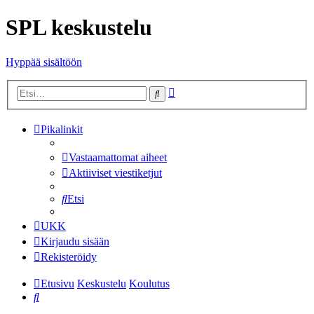
SPL keskustelu
Hyppää sisältöön
Tarkennettu
Etsi
haku
Pikalinkit
Vastaamattomat aiheet
Aktiiviset viestiketjut
Etsi
UKK
Kirjaudu sisään
Rekisteröidy
Etusivu
Keskustelu
Koulutus
Etsi