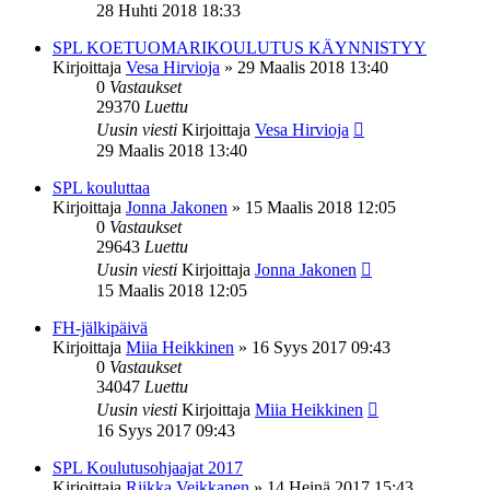
28 Huhti 2018 18:33
SPL KOETUOMARIKOULUTUS KÄYNNISTYY
Kirjoittaja
Vesa Hirvioja
»
29 Maalis 2018 13:40
0
Vastaukset
29370
Luettu
Uusin viesti
Kirjoittaja
Vesa Hirvioja
29 Maalis 2018 13:40
SPL kouluttaa
Kirjoittaja
Jonna Jakonen
»
15 Maalis 2018 12:05
0
Vastaukset
29643
Luettu
Uusin viesti
Kirjoittaja
Jonna Jakonen
15 Maalis 2018 12:05
FH-jälkipäivä
Kirjoittaja
Miia Heikkinen
»
16 Syys 2017 09:43
0
Vastaukset
34047
Luettu
Uusin viesti
Kirjoittaja
Miia Heikkinen
16 Syys 2017 09:43
SPL Koulutusohjaajat 2017
Kirjoittaja
Riikka Veikkanen
»
14 Heinä 2017 15:43