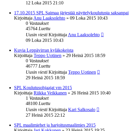
12 Loka 2015 21:10
17.10.2015 SPL Saimaa järjestää näyttelykoulutusta saksanpai
Kirjoittaja
Anu Laaksolehto
»
09 Loka 2015 10:43
0
Vastaukset
45764
Luettu
Uusin viesti
Kirjoittaja
Anu Laaksolehto
09 Loka 2015 10:43
Kuvia Leppävirran kyläkokeista
Kirjoittaja
Teppo Uotinen
»
29 Heinä 2015 18:59
0
Vastaukset
46777
Luettu
Uusin viesti
Kirjoittaja
Teppo Uotinen
29 Heinä 2015 18:59
SPL Koulutusohjaajat vm 2015
Kirjoittaja
Riikka Veikkanen
»
26 Heinä 2015 10:40
1
Vastaukset
48100
Luettu
Uusin viesti
Kirjoittaja
Kari Salkosalo
27 Heinä 2015 22:12
SPL maalimiehet ja harjoitusmaalimies 2015
Kirjoittaja
Jari Kokkonen
»
23 Heinä 2015 19:25