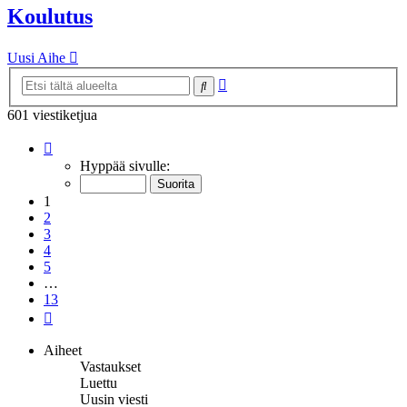
Koulutus
Uusi Aihe
Tarkennettu
Etsi
haku
601 viestiketjua
Sivu
1
/
13
Hyppää sivulle:
1
2
3
4
5
…
13
Seuraava
Aiheet
Vastaukset
Luettu
Uusin viesti