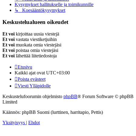
Kysymykset hallitukselle ja toimikunnille
↳ Koesääntökysymykset
Keskustelualueen oikeudet
Et voi
kirjoittaa uusia viestejä
Et voi
vastata viestiketjuihin
Et voi
muokata omia viestejäsi
Et voi
poistaa omia viestejäsi
Et voi
lähettää liitetiedostoja
Etusivu
Kaikki ajat ovat
UTC+03:00
Poista evästeet
Viesti Ylläpidolle
Keskustelufoorumin ohjelmisto
phpBB
® Forum Software © phpBB
Limited
Käännös: phpBB Suomi (lurttinen, harritapio, Pettis)
Yksityisyys
|
Ehdot