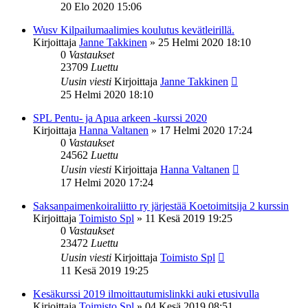
20 Elo 2020 15:06
Wusv Kilpailumaalimies koulutus kevätleirillä.
Kirjoittaja
Janne Takkinen
»
25 Helmi 2020 18:10
0
Vastaukset
23709
Luettu
Uusin viesti
Kirjoittaja
Janne Takkinen
25 Helmi 2020 18:10
SPL Pentu- ja Apua arkeen -kurssi 2020
Kirjoittaja
Hanna Valtanen
»
17 Helmi 2020 17:24
0
Vastaukset
24562
Luettu
Uusin viesti
Kirjoittaja
Hanna Valtanen
17 Helmi 2020 17:24
Saksanpaimenkoiraliitto ry järjestää Koetoimitsija 2 kurssin
Kirjoittaja
Toimisto Spl
»
11 Kesä 2019 19:25
0
Vastaukset
23472
Luettu
Uusin viesti
Kirjoittaja
Toimisto Spl
11 Kesä 2019 19:25
Kesäkurssi 2019 ilmoittautumislinkki auki etusivulla
Kirjoittaja
Toimisto Spl
»
04 Kesä 2019 08:51