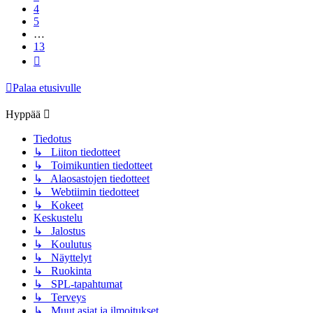
4
5
…
13
Seuraava
Palaa etusivulle
Hyppää
Tiedotus
↳ Liiton tiedotteet
↳ Toimikuntien tiedotteet
↳ Alaosastojen tiedotteet
↳ Webtiimin tiedotteet
↳ Kokeet
Keskustelu
↳ Jalostus
↳ Koulutus
↳ Näyttelyt
↳ Ruokinta
↳ SPL-tapahtumat
↳ Terveys
↳ Muut asiat ja ilmoitukset