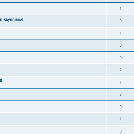
1
n käynnissä!
0
1
0
0
2
20
1
3
0
1
0