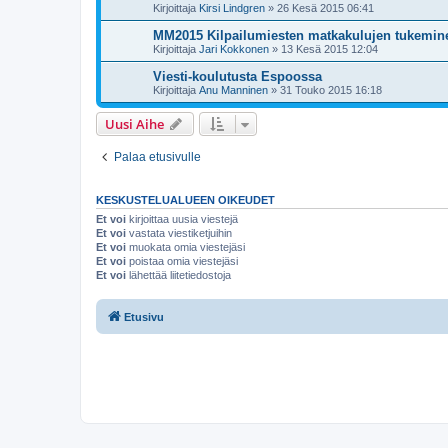
Kirjoittaja
Kirsi Lindgren
»
26 Kesä 2015 06:41
MM2015 Kilpailumiesten matkakulujen tukemin
Kirjoittaja
Jari Kokkonen
»
13 Kesä 2015 12:04
Viesti-koulutusta Espoossa
Kirjoittaja
Anu Manninen
»
31 Touko 2015 16:18
Uusi Aihe
Palaa etusivulle
KESKUSTELUALUEEN OIKEUDET
Et voi
kirjoittaa uusia viestejä
Et voi
vastata viestiketjuihin
Et voi
muokata omia viestejäsi
Et voi
poistaa omia viestejäsi
Et voi
lähettää liitetiedostoja
Etusivu