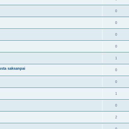
0
0
0
0
1
usta saksanpai
0
0
1
0
2