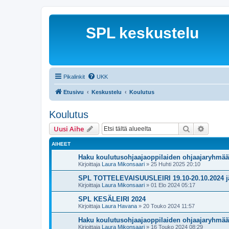
SPL keskustelu
Pikalinkit
UKK
Etusivu
Keskustelu
Koulutus
Koulutus
Etsi
Tarken
Uusi Aihe
AIHEET
Haku koulutusohjaajaoppilaiden ohjaajaryhmää
Kirjoittaja
Laura Mikonsaari
»
25 Huhti 2025 20:10
SPL TOTTELEVAISUUSLEIRI 19.10-20.10.2024 järj
Kirjoittaja
Laura Mikonsaari
»
01 Elo 2024 05:17
SPL KESÄLEIRI 2024
Kirjoittaja
Laura Havana
»
20 Touko 2024 11:57
Haku koulutusohjaajaoppilaiden ohjaajaryhmää
Kirjoittaja
Laura Mikonsaari
»
16 Touko 2024 08:29