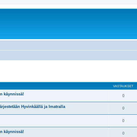
nettu haku
VASTAUKSET
n käynnissä!
0
estetään Hyvinkäällä ja Imatralla
0
0
n käynnissä!
0