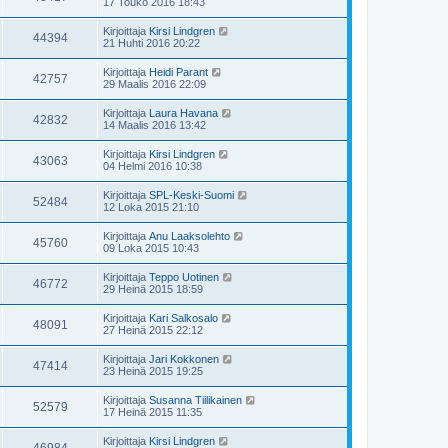
17 Touko 2016 18:43
Kirjoittaja
Kirsi Lindgren
44394
21 Huhti 2016 20:22
Kirjoittaja
Heidi Parant
42757
29 Maalis 2016 22:09
Kirjoittaja
Laura Havana
42832
14 Maalis 2016 13:42
Kirjoittaja
Kirsi Lindgren
43063
04 Helmi 2016 10:38
Kirjoittaja
SPL-Keski-Suomi
52484
12 Loka 2015 21:10
Kirjoittaja
Anu Laaksolehto
45760
09 Loka 2015 10:43
Kirjoittaja
Teppo Uotinen
46772
29 Heinä 2015 18:59
Kirjoittaja
Kari Salkosalo
48091
27 Heinä 2015 22:12
Kirjoittaja
Jari Kokkonen
47414
23 Heinä 2015 19:25
Kirjoittaja
Susanna Tiilikainen
52579
17 Heinä 2015 11:35
Kirjoittaja
Kirsi Lindgren