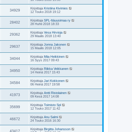
Kirjoittaja
Kristiina Kivimies
34929
12 Touko 2018 19:12
Kirjoittaja
SPL-Itäuusimaa ry
28402
28 Huhti 2018 18:33
Kirjoittaja
Vesa Hirvioja
29362
29 Maalis 2018 13:40
Kirjoittaja
Jonna Jakonen
29637
15 Maalis 2018 12:05
Kirjoittaja
Miia Heikkinen
34044
16 Syys 2017 09:43
Kirjoittaja
Riikka Veikkanen
34950
14 Heinä 2017 15:43
Kirjoittaja
Jari Kokkonen
34584
06 Heinä 2017 19:58
Kirjoittaja
Antti Ristolainen
41973
09 Kesä 2017 14:08
Kirjoittaja
Toimisto Spl
35699
12 Touko 2017 11:42
Kirjoittaja
Anu Salmi
46672
24 Touko 2016 16:30
Kirjoittaja
Birgitta Johansson
43417