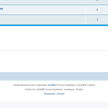
0
en
0
1
Keskustelufoorumin ohjelmisto
phpBB
® Forum Software © phpBB Limited
Käännös: phpBB Suomi (lurttinen, harritapio, Pettis)
Yksityisyys
|
Ehdot