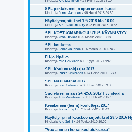
Kirjoittaja
Anu Manninen
»
28 Helmi 2018 18:10
SPL pentukurssi ja apua arkeen -kurssi
Kirjoittaja
Jonna Jakonen
»
09 Helmi 2018 20:39
Näyttelyharjoitukset 1.5.2018 klo 16.00
Kirjoittaja
SPL-Itäuusimaa ry
»
28 Huhti 2018 18:33
SPL KOETUOMARIKOULUTUS KÄYNNISTYY
Kirjoittaja
Vesa Hirvioja
»
29 Maalis 2018 13:40
SPL kouluttaa
Kirjoittaja
Jonna Jakonen
»
15 Maalis 2018 12:05
FH-jälkipäivä
Kirjoittaja
Miia Heikkinen
»
16 Syys 2017 09:43
SPL Koulutusohjaajat 2017
Kirjoittaja
Riikka Veikkanen
»
14 Heinä 2017 15:43
SPL Maalimiehet 2017
Kirjoittaja
Jari Kokkonen
»
06 Heinä 2017 19:58
Suojeluseminaari 24.-25.6.2017 Hyvinkäällä
Kirjoittaja
Antti Ristolainen
»
30 Huhti 2017 15:40
Kesäkurssin(leirin) kouluttajat 2017
Kirjoittaja
Toimisto Spl
»
12 Touko 2017 11:42
Näyttely- ja rohkeuskoeharjoitukset 28.5.2016 H
Kirjoittaja
Anu Salmi
»
24 Touko 2016 16:30
"Vuotaminen koirankoulutuksessa"