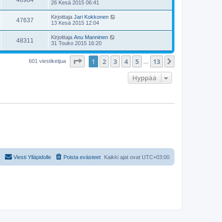
46984
26 Kesä 2015 06:41
Kirjoittaja
Jari Kokkonen
47637
13 Kesä 2015 12:04
Kirjoittaja
Anu Manninen
48311
31 Touko 2015 16:20
Sivu
1
/
13
1
2
3
4
5
13
Seuraava
601 viestiketjua
…
Hyppää
Viesti Ylläpidolle
Poista evästeet
Kaikki ajat ovat
UTC+03:00