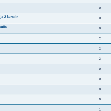
0
ija 2 kurssin
0
vulla
0
2
2
2
0
0
0
0
1