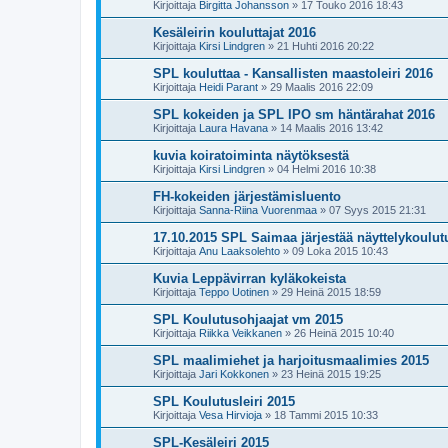
Kirjoittaja
Birgitta Johansson
»
17 Touko 2016 18:43
Kesäleirin kouluttajat 2016
Kirjoittaja
Kirsi Lindgren
»
21 Huhti 2016 20:22
SPL kouluttaa - Kansallisten maastoleiri 2016
Kirjoittaja
Heidi Parant
»
29 Maalis 2016 22:09
SPL kokeiden ja SPL IPO sm häntärahat 2016
Kirjoittaja
Laura Havana
»
14 Maalis 2016 13:42
kuvia koiratoiminta näytöksestä
Kirjoittaja
Kirsi Lindgren
»
04 Helmi 2016 10:38
FH-kokeiden järjestämisluento
Kirjoittaja
Sanna-Riina Vuorenmaa
»
07 Syys 2015 21:31
17.10.2015 SPL Saimaa järjestää näyttelykoulut
Kirjoittaja
Anu Laaksolehto
»
09 Loka 2015 10:43
Kuvia Leppävirran kyläkokeista
Kirjoittaja
Teppo Uotinen
»
29 Heinä 2015 18:59
SPL Koulutusohjaajat vm 2015
Kirjoittaja
Riikka Veikkanen
»
26 Heinä 2015 10:40
SPL maalimiehet ja harjoitusmaalimies 2015
Kirjoittaja
Jari Kokkonen
»
23 Heinä 2015 19:25
SPL Koulutusleiri 2015
Kirjoittaja
Vesa Hirvioja
»
18 Tammi 2015 10:33
SPL-Kesäleiri 2015