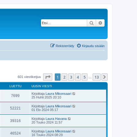
Etsi
Tarkennettu haku
Rekisteröidy
Kirjaudu sisään
Sivu
1
/
13
1
2
3
4
5
13
Seuraava
601 viestiketjua
…
LUETTU
UUSIN VIESTI
Kirjoittaja
Laura Mikonsaari
7699
25 Huhti 2025 20:10
Kirjoittaja
Laura Mikonsaari
52221
01 Elo 2024 05:17
Kirjoittaja
Laura Havana
39316
20 Touko 2024 11:57
Kirjoittaja
Laura Mikonsaari
46524
16 Touko 2024 08:29