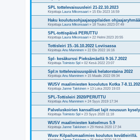
SPL tottelevaisuusleiri 21-22.10.2023
Kirjoittaja
Laura Mikonsaari
»
15 Elo 2023 16:59
Haku koulutusohjaajaoppilaiden ohjaajaryhmää
Kirjoittaja
Laura Mikonsaari
»
18 Touko 2023 07:49
SPL-tottispäivä PERUTTU
Kirjoittaja
Laura Mikonsaari
»
22 Helmi 2023 20:55
Tottisleiri 15.-16.10.2022 Loviisassa
Kirjoittaja
Anu Manninen
»
22 Elo 2022 16:16
Spl- kesäkurssi Pieksämäellä 9-16.7.2022
Kirjoittaja
Toimisto Spl
»
02 Kesä 2022 23:07
Spl:n tottelevaisuuspäivä helatorstaina 2022
Kirjoittaja
Anu Manninen
»
15 Maalis 2022 09:34
WUSV maalimiesten kooulutus Kotka 7-8.11.20
Kirjoittaja
Janne Takkinen
»
13 Loka 2020 19:03
SPL-Tottisleiri 2020/PERUTTU
Kirjoittaja
Anu Manninen
»
24 Syys 2019 17:34
Palveluskoirien kansalliset lajit nousuun kysely
Kirjoittaja
Toimisto Spl
»
23 Syys 2020 11:18
WUSV maalimiesten katselmus 5.9
Kirjoittaja
Janne Takkinen
»
29 Heinä 2020 17:34
Wusv Kilpailumaalimies koulutus kevätleirillä.
Kirjoittaja
Janne Takkinen
»
25 Helmi 2020 18:10