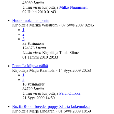
43030
Luettu
Uusin viesti
Kirjoittaja
Milko Naumanen
02 Huhti 2010 01:43
Huonoruokainen pentu
Kirjoittaja
Marika Wasström
»
07 Syys 2007 02:45
1
2
3
32
Vastaukset
124873
Luettu
Uusin viesti
Kirjoittaja
Tuula Siimes
01 Tammi 2010 20:33
Pennulla kiljuva nälkä
Kirjoittaja
Maiju Kaarnola
»
14 Syys 2009 20:53
1
2
18
Vastaukset
84729
Luettu
Uusin viesti
Kirjoittaja
Päivi Ollikka
21 Syys 2009 14:59
Bozita Robur breeder puppy XL:sta kokemuksia
Kirjoittaja
Marja Lindgren
»
01 Syys 2009 18:59