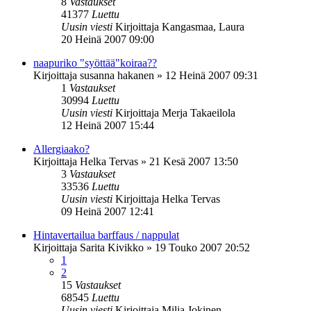
8
Vastaukset
41377
Luettu
Uusin viesti
Kirjoittaja
Kangasmaa, Laura
20 Heinä 2007 09:00
naapuriko "syöttää"koiraa??
Kirjoittaja
susanna hakanen
»
12 Heinä 2007 09:31
1
Vastaukset
30994
Luettu
Uusin viesti
Kirjoittaja
Merja Takaeilola
12 Heinä 2007 15:44
Allergiaako?
Kirjoittaja
Helka Tervas
»
21 Kesä 2007 13:50
3
Vastaukset
33536
Luettu
Uusin viesti
Kirjoittaja
Helka Tervas
09 Heinä 2007 12:41
Hintavertailua barffaus / nappulat
Kirjoittaja
Sarita Kivikko
»
19 Touko 2007 20:52
1
2
15
Vastaukset
68545
Luettu
Uusin viesti
Kirjoittaja
Milja Jokinen