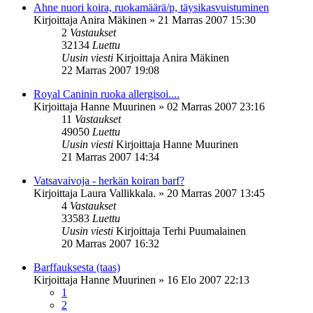
Ahne nuori koira, ruokamäärä/p, täysikasvuistuminen
Kirjoittaja
Anira Mäkinen
»
21 Marras 2007 15:30
2
Vastaukset
32134
Luettu
Uusin viesti
Kirjoittaja
Anira Mäkinen
22 Marras 2007 19:08
Royal Caninin ruoka allergisoi....
Kirjoittaja
Hanne Muurinen
»
02 Marras 2007 23:16
11
Vastaukset
49050
Luettu
Uusin viesti
Kirjoittaja
Hanne Muurinen
21 Marras 2007 14:34
Vatsavaivoja - herkän koiran barf?
Kirjoittaja
Laura Vallikkala.
»
20 Marras 2007 13:45
4
Vastaukset
33583
Luettu
Uusin viesti
Kirjoittaja
Terhi Puumalainen
20 Marras 2007 16:32
Barffauksesta (taas)
Kirjoittaja
Hanne Muurinen
»
16 Elo 2007 22:13
1
2