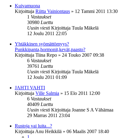
Kuivamuona
Kirjoittaja
Riitta Vainiontaus
»
12 Tammi 2011 13:30
1
Vastaukset
30980
Luettu
Uusin viesti
Kirjoittaja
Tuula Mäkelä
12 Joulu 2011 22:05
Yhtäkkinen syömättömyys?
Punkkipanta,hormonit,kevät,paasto?
Kirjoittaja
Tiina Repo
»
24 Touko 2007 09:38
6
Vastaukset
39761
Luettu
Uusin viesti
Kirjoittaja
Tuula Mäkelä
12 Joulu 2011 01:09
JAHTI VAHTI
Kirjoittaja
Ville Salmia
»
15 Elo 2011 12:00
6
Vastaukset
40409
Luettu
Uusin viesti
Kirjoittaja
Joanne S A Vähämaa
29 Marras 2011 23:04
Rustoja vai luita...?
Kirjoittaja
Anu Heikkilä
»
06 Maalis 2007 18:40
1