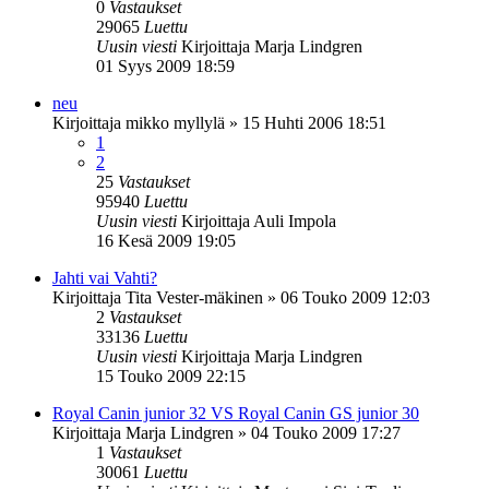
0
Vastaukset
29065
Luettu
Uusin viesti
Kirjoittaja
Marja Lindgren
01 Syys 2009 18:59
neu
Kirjoittaja
mikko myllylä
»
15 Huhti 2006 18:51
1
2
25
Vastaukset
95940
Luettu
Uusin viesti
Kirjoittaja
Auli Impola
16 Kesä 2009 19:05
Jahti vai Vahti?
Kirjoittaja
Tita Vester-mäkinen
»
06 Touko 2009 12:03
2
Vastaukset
33136
Luettu
Uusin viesti
Kirjoittaja
Marja Lindgren
15 Touko 2009 22:15
Royal Canin junior 32 VS Royal Canin GS junior 30
Kirjoittaja
Marja Lindgren
»
04 Touko 2009 17:27
1
Vastaukset
30061
Luettu