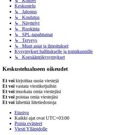
↳ Kokeet
Keskustelu
↳ Jalostus
↳ Koulutus
↳ Näyttelyt
↳ Ruokinta
↳ SPL-tapahtumat
↳ Terveys
↳ Muut asiat ja ilmoitukset
Kysymykset hallitukselle ja toimikunnille
↳ Koesääntökysymykset
Keskustelualueen oikeudet
Et voi
kirjoittaa uusia viestejä
Et voi
vastata viestiketjuihin
Et voi
muokata omia viestejäsi
Et voi
poistaa omia viestejäsi
Et voi
lähettää liitetiedostoja
Etusivu
Kaikki ajat ovat
UTC+03:00
Poista evästeet
Viesti Ylläpidolle