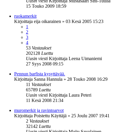
Uusin viesti
Kirjoittaja
Mustasaari Sini-Tuulia
15 Touko 2009 18:59
ruokamerkit
Kirjoittaja
eija oikarainen
»
03 Kesä 2005 15:23
1
2
3
4
53
Vastaukset
202128
Luettu
Uusin viesti
Kirjoittaja
Leena Uimaniemi
27 Syys 2008 09:15
Pennun barfista kysyttävää.
Kirjoittaja
Sanna Hannula
»
28 Touko 2008 16:29
11
Vastaukset
65789
Luettu
Uusin viesti
Kirjoittaja
Laura Peteri
11 Kesä 2008 21:34
muromerkit ja ravintoarvot
Kirjoittaja
Poistettu Käyttäjä
»
25 Joulu 2007 19:41
2
Vastaukset
32142
Luettu
Uusin viesti
Kirjoittaja
Maiju Savolainen