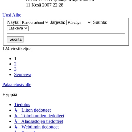
11 Kesä 2007 22:28
Uusi Aihe
Näytä:
Järjestä:
Suunta:
124 viestiketjua
1
2
3
Seuraava
Palaa etusivulle
Hyppää
Tiedotus
↳ Liiton tiedotteet
↳ Toimikuntien tiedotteet
↳ Alaosastojen tiedotteet
↳ Webtiimin tiedotteet