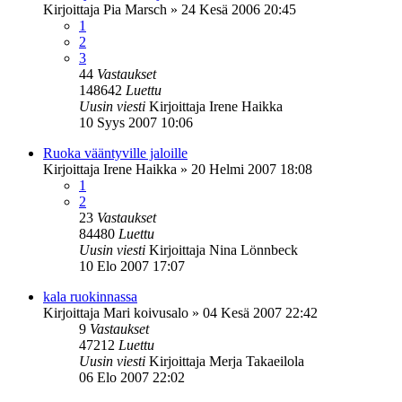
Kirjoittaja
Pia Marsch
»
24 Kesä 2006 20:45
1
2
3
44
Vastaukset
148642
Luettu
Uusin viesti
Kirjoittaja
Irene Haikka
10 Syys 2007 10:06
Ruoka vääntyville jaloille
Kirjoittaja
Irene Haikka
»
20 Helmi 2007 18:08
1
2
23
Vastaukset
84480
Luettu
Uusin viesti
Kirjoittaja
Nina Lönnbeck
10 Elo 2007 17:07
kala ruokinnassa
Kirjoittaja
Mari koivusalo
»
04 Kesä 2007 22:42
9
Vastaukset
47212
Luettu
Uusin viesti
Kirjoittaja
Merja Takaeilola
06 Elo 2007 22:02