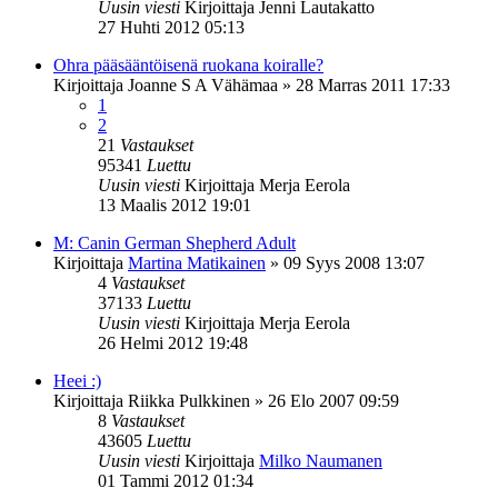
Uusin viesti
Kirjoittaja
Jenni Lautakatto
27 Huhti 2012 05:13
Ohra pääsääntöisenä ruokana koiralle?
Kirjoittaja
Joanne S A Vähämaa
»
28 Marras 2011 17:33
1
2
21
Vastaukset
95341
Luettu
Uusin viesti
Kirjoittaja
Merja Eerola
13 Maalis 2012 19:01
M: Canin German Shepherd Adult
Kirjoittaja
Martina Matikainen
»
09 Syys 2008 13:07
4
Vastaukset
37133
Luettu
Uusin viesti
Kirjoittaja
Merja Eerola
26 Helmi 2012 19:48
Heei :)
Kirjoittaja
Riikka Pulkkinen
»
26 Elo 2007 09:59
8
Vastaukset
43605
Luettu
Uusin viesti
Kirjoittaja
Milko Naumanen
01 Tammi 2012 01:34