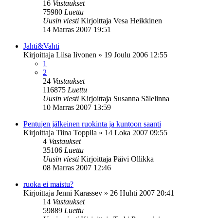
16
Vastaukset
75980
Luettu
Uusin viesti
Kirjoittaja
Vesa Heikkinen
14 Marras 2007 19:51
Jahti&Vahti
Kirjoittaja
Liisa Iivonen
»
19 Joulu 2006 12:55
1
2
24
Vastaukset
116875
Luettu
Uusin viesti
Kirjoittaja
Susanna Sälelinna
10 Marras 2007 13:59
Pentujen jälkeinen ruokinta ja kuntoon saanti
Kirjoittaja
Tiina Toppila
»
14 Loka 2007 09:55
4
Vastaukset
35106
Luettu
Uusin viesti
Kirjoittaja
Päivi Ollikka
08 Marras 2007 12:46
ruoka ei maistu?
Kirjoittaja
Jenni Karassev
»
26 Huhti 2007 20:41
14
Vastaukset
59889
Luettu