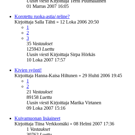
Uusin viesti
Kirjoittaja
Terhi Puumalainen
01 Marras 2007 16:05
Korotettu ruoka-astia/-teline?
Kirjoittaja
Salla Tähti
»
12 Loka 2006 20:50
1
2
3
35
Vastaukset
125943
Luettu
Uusin viesti
Kirjoittaja
Sirpa Hörkäs
10 Loka 2007 17:57
Kivien syönti!
Kirjoittaja
Hanna-Kaisa Hiltunen
»
29 Huhti 2006 19:45
1
2
21
Vastaukset
89158
Luettu
Uusin viesti
Kirjoittaja
Marika Virtanen
09 Loka 2007 15:16
Kuivamuonan lisäaineet
Kirjoittaja
Tiina Verkkomäki
»
08 Helmi 2007 17:36
1
Vastaukset
30762
Luettu