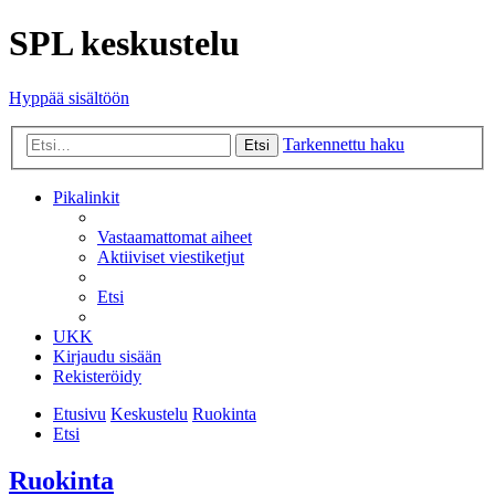
SPL keskustelu
Hyppää sisältöön
Tarkennettu haku
Etsi
Pikalinkit
Vastaamattomat aiheet
Aktiiviset viestiketjut
Etsi
UKK
Kirjaudu sisään
Rekisteröidy
Etusivu
Keskustelu
Ruokinta
Etsi
Ruokinta