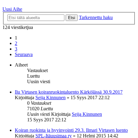
Uusi Aihe
Tarkennettu haku
Etsi
124 viestiketjua
1
2
3
Seuraava
Aiheet
Vastaukset
Luettu
Uusin viesti
Ilu Virtasen koiranruokintaluento Kärkölässä 30.9.2017
Kirjoittaja
Seija Kinnunen
»
15 Syys 2017 22:12
0
Vastaukset
71020
Luettu
Uusin viesti
Kirjoittaja
Seija Kinnunen
15 Syys 2017 22:12
Koiran ruokinta ja hyvinvointi 29.3. Ilmari Virtasen luento
Kirjoittaja
SPL-Itäuusimaa ry
»
12 Helmi 2015 14:42