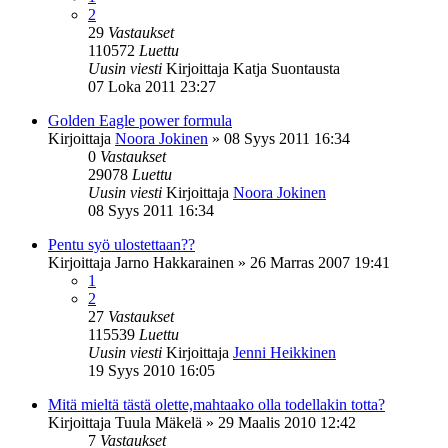
2
29
Vastaukset
110572
Luettu
Uusin viesti
Kirjoittaja
Katja Suontausta
07 Loka 2011 23:27
Golden Eagle power formula
Kirjoittaja
Noora Jokinen
»
08 Syys 2011 16:34
0
Vastaukset
29078
Luettu
Uusin viesti
Kirjoittaja
Noora Jokinen
08 Syys 2011 16:34
Pentu syö ulostettaan??
Kirjoittaja
Jarno Hakkarainen
»
26 Marras 2007 19:41
1
2
27
Vastaukset
115539
Luettu
Uusin viesti
Kirjoittaja
Jenni Heikkinen
19 Syys 2010 16:05
Mitä mieltä tästä olette,mahtaako olla todellakin totta?
Kirjoittaja
Tuula Mäkelä
»
29 Maalis 2010 12:42
7
Vastaukset