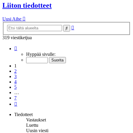
Liiton tiedotteet
Uusi Aihe
Tarkennettu
Etsi
haku
319 viestiketjua
Sivu
1
/
7
Hyppää sivulle:
1
2
3
4
5
…
7
Seuraava
Tiedotteet
Vastaukset
Luettu
Uusin viesti