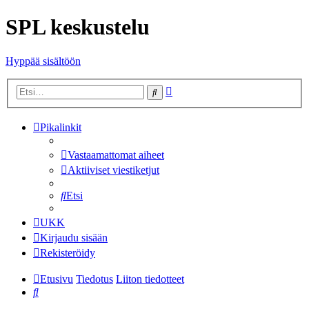
SPL keskustelu
Hyppää sisältöön
Tarkennettu
Etsi
haku
Pikalinkit
Vastaamattomat aiheet
Aktiiviset viestiketjut
Etsi
UKK
Kirjaudu sisään
Rekisteröidy
Etusivu
Tiedotus
Liiton tiedotteet
Etsi