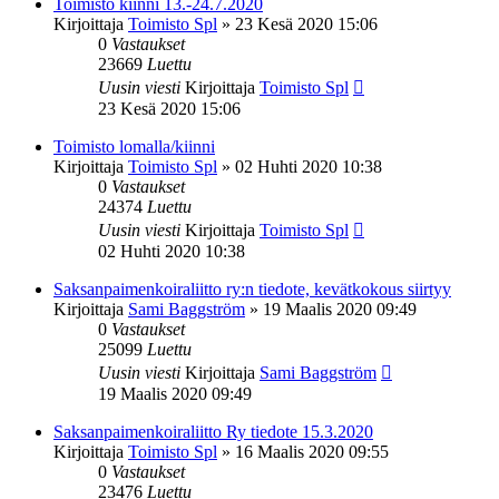
Toimisto kiinni 13.-24.7.2020
Kirjoittaja
Toimisto Spl
»
23 Kesä 2020 15:06
0
Vastaukset
23669
Luettu
Uusin viesti
Kirjoittaja
Toimisto Spl
23 Kesä 2020 15:06
Toimisto lomalla/kiinni
Kirjoittaja
Toimisto Spl
»
02 Huhti 2020 10:38
0
Vastaukset
24374
Luettu
Uusin viesti
Kirjoittaja
Toimisto Spl
02 Huhti 2020 10:38
Saksanpaimenkoiraliitto ry:n tiedote, kevätkokous siirtyy
Kirjoittaja
Sami Baggström
»
19 Maalis 2020 09:49
0
Vastaukset
25099
Luettu
Uusin viesti
Kirjoittaja
Sami Baggström
19 Maalis 2020 09:49
Saksanpaimenkoiraliitto Ry tiedote 15.3.2020
Kirjoittaja
Toimisto Spl
»
16 Maalis 2020 09:55
0
Vastaukset
23476
Luettu