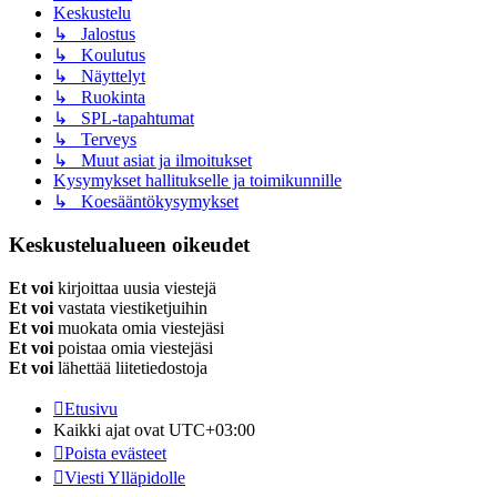
Keskustelu
↳ Jalostus
↳ Koulutus
↳ Näyttelyt
↳ Ruokinta
↳ SPL-tapahtumat
↳ Terveys
↳ Muut asiat ja ilmoitukset
Kysymykset hallitukselle ja toimikunnille
↳ Koesääntökysymykset
Keskustelualueen oikeudet
Et voi
kirjoittaa uusia viestejä
Et voi
vastata viestiketjuihin
Et voi
muokata omia viestejäsi
Et voi
poistaa omia viestejäsi
Et voi
lähettää liitetiedostoja
Etusivu
Kaikki ajat ovat
UTC+03:00
Poista evästeet
Viesti Ylläpidolle