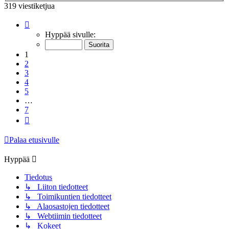
319 viestiketjua
Sivu
1
/
7
Hyppää sivulle:
1
2
3
4
5
…
7
Seuraava
Palaa etusivulle
Hyppää
Tiedotus
↳ Liiton tiedotteet
↳ Toimikuntien tiedotteet
↳ Alaosastojen tiedotteet
↳ Webtiimin tiedotteet
↳ Kokeet