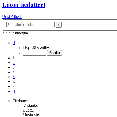
Liiton tiedotteet
Uusi Aihe
Tarkennettu
Etsi
haku
319 viestiketjua
Sivu
1
/
7
Hyppää sivulle:
1
2
3
4
5
…
7
Seuraava
Tiedotteet
Vastaukset
Luettu
Uusin viesti