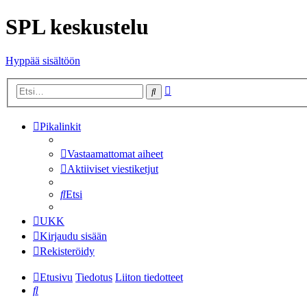
SPL keskustelu
Hyppää sisältöön
Tarkennettu
Etsi
haku
Pikalinkit
Vastaamattomat aiheet
Aktiiviset viestiketjut
Etsi
UKK
Kirjaudu sisään
Rekisteröidy
Etusivu
Tiedotus
Liiton tiedotteet
Etsi