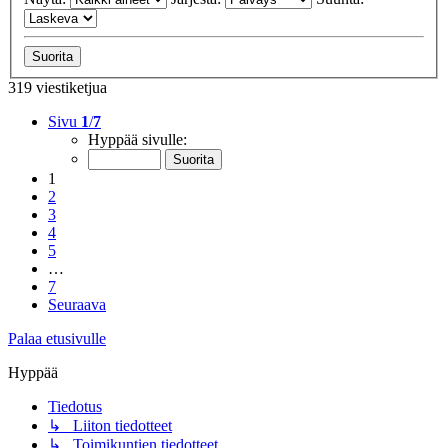
319 viestiketjua
Sivu
1
/
7
Hyppää sivulle:
1
2
3
4
5
…
7
Seuraava
Palaa etusivulle
Hyppää
Tiedotus
↳ Liiton tiedotteet
↳ Toimikuntien tiedotteet