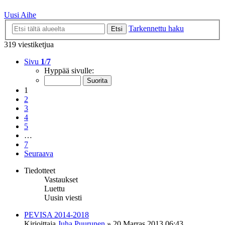
Uusi Aihe
Tarkennettu haku
Etsi
319 viestiketjua
Sivu
1
/
7
Hyppää sivulle:
1
2
3
4
5
…
7
Seuraava
Tiedotteet
Vastaukset
Luettu
Uusin viesti
PEVISA 2014-2018
Kirjoittaja
Juha Puurunen
»
20 Marras 2013 06:43