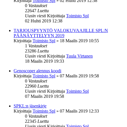
Kirjoittaja
Toimisto Spl
»
02 Huhti 2019 12:38
0
Vastaukset
22647
Luettu
Uusin viesti
Kirjoittaja
Toimisto Spl
02 Huhti 2019 12:38
TARJOUSPYYNTÖ VALOKUVAAJILLE SPL:N
PÄÄNÄYTTELYYN 2019
Kirjoittaja
Toimisto Spl
»
18 Maalis 2019 10:55
1
Vastaukset
23286
Luettu
Uusin viesti
Kirjoittaja
Tuula Virtanen
18 Maalis 2019 19:33
Genoscoper alennus koodi
Kirjoittaja
Toimisto Spl
»
07 Maalis 2019 19:58
0
Vastaukset
22960
Luettu
Uusin viesti
Kirjoittaja
Toimisto Spl
07 Maalis 2019 19:58
SPKL:n jäsenkirje
Kirjoittaja
Toimisto Spl
»
07 Maalis 2019 12:33
0
Vastaukset
22345
Luettu
Uusin viesti
Kirjoittaja
Toimisto Spl