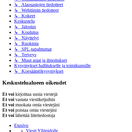
↳ Alaosastojen tiedotteet
↳ Webtiimin tiedotteet
↳ Kokeet
Keskustelu
↳ Jalostus
↳ Koulutus
↳ Näyttelyt
↳ Ruokinta
↳ SPL-tapahtumat
↳ Terveys
↳ Muut asiat ja ilmoitukset
Kysymykset hallitukselle ja toimikunnille
↳ Koesääntökysymykset
Keskustelualueen oikeudet
Et voi
kirjoittaa uusia viestejä
Et voi
vastata viestiketjuihin
Et voi
muokata omia viestejäsi
Et voi
poistaa omia viestejäsi
Et voi
lähettää liitetiedostoja
Etusivu
Viesti Ylläpidolle