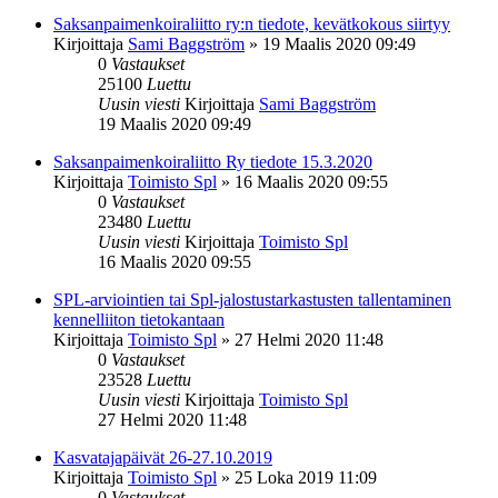
Saksanpaimenkoiraliitto ry:n tiedote, kevätkokous siirtyy
Kirjoittaja
Sami Baggström
»
19 Maalis 2020 09:49
0
Vastaukset
25100
Luettu
Uusin viesti
Kirjoittaja
Sami Baggström
19 Maalis 2020 09:49
Saksanpaimenkoiraliitto Ry tiedote 15.3.2020
Kirjoittaja
Toimisto Spl
»
16 Maalis 2020 09:55
0
Vastaukset
23480
Luettu
Uusin viesti
Kirjoittaja
Toimisto Spl
16 Maalis 2020 09:55
SPL-arviointien tai Spl-jalostustarkastusten tallentaminen
kennelliiton tietokantaan
Kirjoittaja
Toimisto Spl
»
27 Helmi 2020 11:48
0
Vastaukset
23528
Luettu
Uusin viesti
Kirjoittaja
Toimisto Spl
27 Helmi 2020 11:48
Kasvatajapäivät 26-27.10.2019
Kirjoittaja
Toimisto Spl
»
25 Loka 2019 11:09
0
Vastaukset