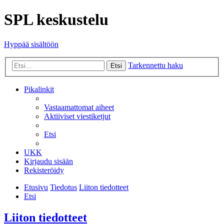
SPL keskustelu
Hyppää sisältöön
Tarkennettu haku
Etsi
Pikalinkit
Vastaamattomat aiheet
Aktiiviset viestiketjut
Etsi
UKK
Kirjaudu sisään
Rekisteröidy
Etusivu
Tiedotus
Liiton tiedotteet
Etsi
Liiton tiedotteet