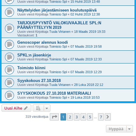
Uusin viesti Kirjoittaja
Toimisto Spl
«
15 Huhti 2019 13:48
Näyttelyiden järjestämiseen koulutuspäivä
Uusin viesti Kirjoittaja
Toimisto Spl
«
02 Huhti 2019 12:38
TARJOUSPYYNTÖ VALOKUVAAJILLE SPL:N
PÄÄNÄYTTELYYN 2019
Uusin viesti Kirjoittaja
Tuula Virtanen
«
18 Maalis 2019 19:33
Vastaukset:
1
Genoscoper alennus koodi
Uusin viesti Kirjoittaja
Toimisto Spl
«
07 Maalis 2019 19:58
SPKL:n jäsenkirje
Uusin viesti Kirjoittaja
Toimisto Spl
«
07 Maalis 2019 12:33
Toimisto kiinni
Uusin viesti Kirjoittaja
Toimisto Spl
«
07 Maalis 2019 12:29
Syyskokous 27.10.2018
Uusin viesti Kirjoittaja
Tuula Virtanen
«
28 Loka 2018 22:12
SYYSKOKOUS 27.10.2018 MATERIAALI
Uusin viesti Kirjoittaja
Toimisto Spl
«
19 Loka 2018 10:53
Uusi Aihe
Sivu
1
/
7
1
2
3
4
5
7
Seuraava
319 viestiketjua
…
Hyppää