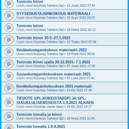
Toimisto kiinni
Uusin viesti Kirjoittaja
Toimisto Spl
«
12 Joulu 2022 07:44
SYYSEDUSTAJAINKOKOUS MATERIAALI
Uusin viesti Kirjoittaja
Toimisto Spl
«
26 Syys 2022 00:29
Toimisto kiinni
Uusin viesti Kirjoittaja
Toimisto Spl
«
18 Heinä 2022 16:12
Toimisto kiinni 10.5.-27.5.2022
Uusin viesti Kirjoittaja
Toimisto Spl
«
10 Touko 2022 07:09
Kevätedustajainkokous materiaalit 2022
Uusin viesti Kirjoittaja
Toimisto Spl
«
19 Huhti 2022 08:15
Toimisto kiinni ajalla 20.12.2021- 7.1.2022
Uusin viesti Kirjoittaja
Toimisto Spl
«
07 Joulu 2021 17:29
Syysedustajainkokouksen materiaali 2021
Uusin viesti Kirjoittaja
Toimisto Spl
«
01 Loka 2021 07:40
Kevätedustajainkokouksen 2021 materiaali
Uusin viesti Kirjoittaja
Toimisto Spl
«
23 Elo 2021 07:48
TIEDOTE SPL-KOKEISTA(IGP) JA SPL-
SUOJELULISENSSEISTÄ 1.9.2021 ALKAEN
Uusin viesti Kirjoittaja
Janne Saari
«
19 Elo 2021 14:17
Toimisto lomalla ja kiinni
Uusin viesti Kirjoittaja
Toimisto Spl
«
18 Kesä 2021 11:30
Toimisto lomalla 1-9.4.2021