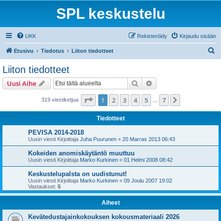
SPL keskustelu
UKK
Rekisteröidy
Kirjaudu sisään
E
Etusivu
Tiedotus
Liiton tiedotteet
t
Liiton tiedotteet
s
Etsi
Tarkennettu haku
Uusi Aihe
i
Sivu
1
/
7
1
2
3
4
5
7
Seuraava
319 viestiketjua
…
Tiedotteet
PEVISA 2014-2018
Uusin viesti Kirjoittaja
Juha Puurunen
«
20 Marras 2013 06:43
Kokeiden anomiskäytäntö muuttuu
Uusin viesti Kirjoittaja
Marko Kurkinen
«
01 Helmi 2008 08:42
Keskustelupalsta on uudistunut!
Uusin viesti Kirjoittaja
Marko Kurkinen
«
09 Joulu 2007 19:02
Vastaukset:
5
Aiheet
Kevätedustajainkokouksen kokousmateriaali 2026