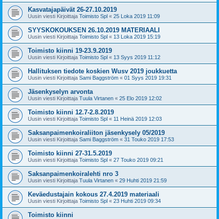
Kasvatajapäivät 26-27.10.2019
Uusin viesti Kirjoittaja
Toimisto Spl
«
25 Loka 2019 11:09
SYYSKOKOUKSEN 26.10.2019 MATERIAALI
Uusin viesti Kirjoittaja
Toimisto Spl
«
13 Loka 2019 15:19
Toimisto kiinni 19-23.9.2019
Uusin viesti Kirjoittaja
Toimisto Spl
«
13 Syys 2019 11:12
Hallituksen tiedote koskien Wusv 2019 joukkuetta
Uusin viesti Kirjoittaja
Sami Baggström
«
01 Syys 2019 19:31
Jäsenkyselyn arvonta
Uusin viesti Kirjoittaja
Tuula Virtanen
«
25 Elo 2019 12:02
Toimisto kiinni 12.7-2.8.2019
Uusin viesti Kirjoittaja
Toimisto Spl
«
11 Heinä 2019 12:03
Saksanpaimenkoiraliiton jäsenkysely 05/2019
Uusin viesti Kirjoittaja
Sami Baggström
«
31 Touko 2019 17:53
Toimisto kiinni 27-31.5.2019
Uusin viesti Kirjoittaja
Toimisto Spl
«
27 Touko 2019 09:21
Saksanpaimenkoiralehti nro 3
Uusin viesti Kirjoittaja
Tuula Virtanen
«
29 Huhti 2019 21:59
Keväedustajain kokous 27.4.2019 materiaali
Uusin viesti Kirjoittaja
Toimisto Spl
«
23 Huhti 2019 09:34
Toimisto kiinni