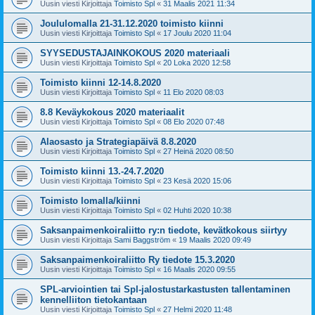
Uusin viesti Kirjoittaja
Toimisto Spl
«
31 Maalis 2021 11:34
Joululomalla 21-31.12.2020 toimisto kiinni
Uusin viesti Kirjoittaja
Toimisto Spl
«
17 Joulu 2020 11:04
SYYSEDUSTAJAINKOKOUS 2020 materiaali
Uusin viesti Kirjoittaja
Toimisto Spl
«
20 Loka 2020 12:58
Toimisto kiinni 12-14.8.2020
Uusin viesti Kirjoittaja
Toimisto Spl
«
11 Elo 2020 08:03
8.8 Keväykokous 2020 materiaalit
Uusin viesti Kirjoittaja
Toimisto Spl
«
08 Elo 2020 07:48
Alaosasto ja Strategiapäivä 8.8.2020
Uusin viesti Kirjoittaja
Toimisto Spl
«
27 Heinä 2020 08:50
Toimisto kiinni 13.-24.7.2020
Uusin viesti Kirjoittaja
Toimisto Spl
«
23 Kesä 2020 15:06
Toimisto lomalla/kiinni
Uusin viesti Kirjoittaja
Toimisto Spl
«
02 Huhti 2020 10:38
Saksanpaimenkoiraliitto ry:n tiedote, kevätkokous siirtyy
Uusin viesti Kirjoittaja
Sami Baggström
«
19 Maalis 2020 09:49
Saksanpaimenkoiraliitto Ry tiedote 15.3.2020
Uusin viesti Kirjoittaja
Toimisto Spl
«
16 Maalis 2020 09:55
SPL-arviointien tai Spl-jalostustarkastusten tallentaminen
kennelliiton tietokantaan
Uusin viesti Kirjoittaja
Toimisto Spl
«
27 Helmi 2020 11:48