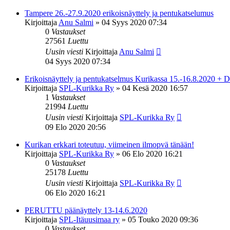
Tampere 26.-27.9.2020 erikoisnäyttely ja pentukatselumus
Kirjoittaja
Anu Salmi
»
04 Syys 2020 07:34
0
Vastaukset
27561
Luettu
Uusin viesti
Kirjoittaja
Anu Salmi
04 Syys 2020 07:34
Erikoisnäyttely ja pentukatselmus Kurikassa 15.-16.8.2020 + D-
Kirjoittaja
SPL-Kurikka Ry
»
04 Kesä 2020 16:57
1
Vastaukset
21994
Luettu
Uusin viesti
Kirjoittaja
SPL-Kurikka Ry
09 Elo 2020 20:56
Kurikan erkkari toteutuu, viimeinen ilmopvä tänään!
Kirjoittaja
SPL-Kurikka Ry
»
06 Elo 2020 16:21
0
Vastaukset
25178
Luettu
Uusin viesti
Kirjoittaja
SPL-Kurikka Ry
06 Elo 2020 16:21
PERUTTU päänäyttely 13-14.6.2020
Kirjoittaja
SPL-Itäuusimaa ry
»
05 Touko 2020 09:36
0
Vastaukset