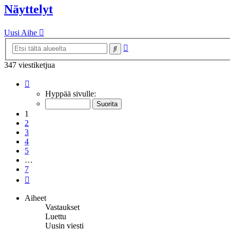
Näyttelyt
Uusi Aihe
Tarkennettu
Etsi
haku
347 viestiketjua
Sivu
1
/
7
Hyppää sivulle:
1
2
3
4
5
…
7
Seuraava
Aiheet
Vastaukset
Luettu
Uusin viesti