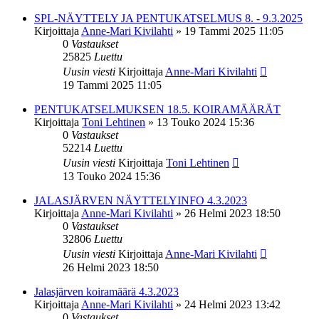
SPL-NÄYTTELY JA PENTUKATSELMUS 8. - 9.3.2025
Kirjoittaja
Anne-Mari Kivilahti
»
19 Tammi 2025 11:05
0
Vastaukset
25825
Luettu
Uusin viesti
Kirjoittaja
Anne-Mari Kivilahti
19 Tammi 2025 11:05
PENTUKATSELMUKSEN 18.5. KOIRAMÄÄRÄT
Kirjoittaja
Toni Lehtinen
»
13 Touko 2024 15:36
0
Vastaukset
52214
Luettu
Uusin viesti
Kirjoittaja
Toni Lehtinen
13 Touko 2024 15:36
JALASJÄRVEN NÄYTTELYINFO 4.3.2023
Kirjoittaja
Anne-Mari Kivilahti
»
26 Helmi 2023 18:50
0
Vastaukset
32806
Luettu
Uusin viesti
Kirjoittaja
Anne-Mari Kivilahti
26 Helmi 2023 18:50
Jalasjärven koiramäärä 4.3.2023
Kirjoittaja
Anne-Mari Kivilahti
»
24 Helmi 2023 13:42
0
Vastaukset