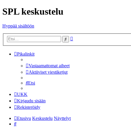
SPL keskustelu
Hyppää sisältöön
Tarkennettu
Etsi
haku
Pikalinkit
Vastaamattomat aiheet
Aktiiviset viestiketjut
Etsi
UKK
Kirjaudu sisään
Rekisteröidy
Etusivu
Keskustelu
Näyttelyt
Etsi