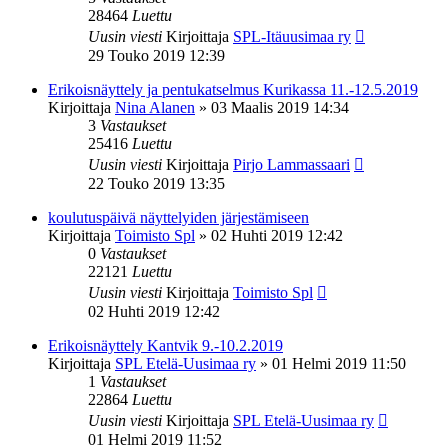
28464
Luettu
Uusin viesti
Kirjoittaja
SPL-Itäuusimaa ry
29 Touko 2019 12:39
Erikoisnäyttely ja pentukatselmus Kurikassa 11.-12.5.2019
Kirjoittaja
Nina Alanen
»
03 Maalis 2019 14:34
3
Vastaukset
25416
Luettu
Uusin viesti
Kirjoittaja
Pirjo Lammassaari
22 Touko 2019 13:35
koulutuspäivä näyttelyiden järjestämiseen
Kirjoittaja
Toimisto Spl
»
02 Huhti 2019 12:42
0
Vastaukset
22121
Luettu
Uusin viesti
Kirjoittaja
Toimisto Spl
02 Huhti 2019 12:42
Erikoisnäyttely Kantvik 9.-10.2.2019
Kirjoittaja
SPL Etelä-Uusimaa ry
»
01 Helmi 2019 11:50
1
Vastaukset
22864
Luettu
Uusin viesti
Kirjoittaja
SPL Etelä-Uusimaa ry
01 Helmi 2019 11:52