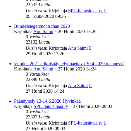
23537
Luettu
Uusin viesti
Kirjoittaja
SPL-Itäuusimaa ry
05 Touko 2020 09:36
Bundessiegerzuchtschau 2020
Kirjoittaja
Anu Salmi
»
29 Huhti 2020 13:26
0
Vastaukset
23132
Luettu
Uusin viesti
Kirjoittaja
Anu Salmi
29 Huhti 2020 13:26
Vuoden 2021 erikoisnäyttelyt haettava 30.4.2020 mennessä
Kirjoittaja
Anu Salmi
»
27 Huhti 2020 14:24
0
Vastaukset
22399
Luettu
Uusin viesti
Kirjoittaja
Anu Salmi
27 Huhti 2020 14:24
Päänäyttely 13-14.6.2020 Hyvinkää
Kirjoittaja
SPL-Itäuusimaa ry
»
27 Helmi 2020 09:03
0
Vastaukset
23307
Luettu
Uusin viesti
Kirjoittaja
SPL-Itäuusimaa ry
27 Helmi 2020 09:03