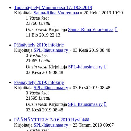
Tuplanäyttelyt Muuramessa 17.-18.8.2019
Kirjoittaja
Sanna-Riina Vuorenmaa
»
20 Heinä 2019 19:29
1
Vastaukset
23760
Luettu
Uusin viesti
Kirjoittaja
Sanna-Riina Vuorenmaa
11 Elo 2019 22:13
Päänäyttely 2019; infokirje
Kirjoittaja
SPL-Itäuusimaa ry
»
03 Kesä 2019 08:48
0
Vastaukset
21965
Luettu
Uusin viesti
Kirjoittaja
SPL-Itäuusimaa ry
03 Kesä 2019 08:48
Päänäyttely 2019; infokirje
Kirjoittaja
SPL-Itäuusimaa ry
»
03 Kesä 2019 08:48
0
Vastaukset
21595
Luettu
Uusin viesti
Kirjoittaja
SPL-Itäuusimaa ry
03 Kesä 2019 08:48
PÄÄNÄYTTELY 7-9.6.2019 Hyvinkää
Kirjoittaja
SPL-Itäuusimaa ry
»
23 Tammi 2019 09:07
5
Vastaukset