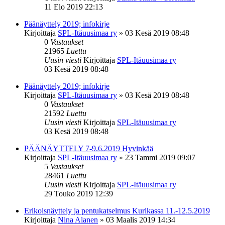
11 Elo 2019 22:13
Päänäyttely 2019; infokirje
Kirjoittaja
SPL-Itäuusimaa ry
»
03 Kesä 2019 08:48
0
Vastaukset
21965
Luettu
Uusin viesti
Kirjoittaja
SPL-Itäuusimaa ry
03 Kesä 2019 08:48
Päänäyttely 2019; infokirje
Kirjoittaja
SPL-Itäuusimaa ry
»
03 Kesä 2019 08:48
0
Vastaukset
21592
Luettu
Uusin viesti
Kirjoittaja
SPL-Itäuusimaa ry
03 Kesä 2019 08:48
PÄÄNÄYTTELY 7-9.6.2019 Hyvinkää
Kirjoittaja
SPL-Itäuusimaa ry
»
23 Tammi 2019 09:07
5
Vastaukset
28461
Luettu
Uusin viesti
Kirjoittaja
SPL-Itäuusimaa ry
29 Touko 2019 12:39
Erikoisnäyttely ja pentukatselmus Kurikassa 11.-12.5.2019
Kirjoittaja
Nina Alanen
»
03 Maalis 2019 14:34