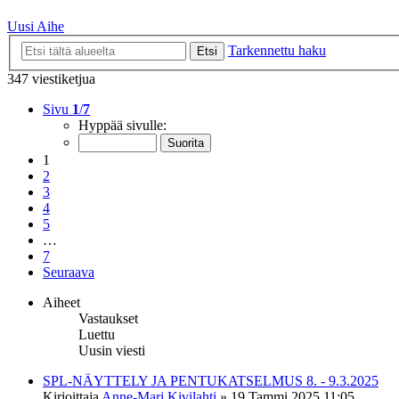
Uusi Aihe
Tarkennettu haku
Etsi
347 viestiketjua
Sivu
1
/
7
Hyppää sivulle:
1
2
3
4
5
…
7
Seuraava
Aiheet
Vastaukset
Luettu
Uusin viesti
SPL-NÄYTTELY JA PENTUKATSELMUS 8. - 9.3.2025
Kirjoittaja
Anne-Mari Kivilahti
»
19 Tammi 2025 11:05