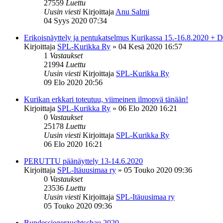
27559
Luettu
Uusin viesti
Kirjoittaja
Anu Salmi
04 Syys 2020 07:34
Erikoisnäyttely ja pentukatselmus Kurikassa 15.-16.8.2020 + D-
Kirjoittaja
SPL-Kurikka Ry
»
04 Kesä 2020 16:57
1
Vastaukset
21994
Luettu
Uusin viesti
Kirjoittaja
SPL-Kurikka Ry
09 Elo 2020 20:56
Kurikan erkkari toteutuu, viimeinen ilmopvä tänään!
Kirjoittaja
SPL-Kurikka Ry
»
06 Elo 2020 16:21
0
Vastaukset
25178
Luettu
Uusin viesti
Kirjoittaja
SPL-Kurikka Ry
06 Elo 2020 16:21
PERUTTU päänäyttely 13-14.6.2020
Kirjoittaja
SPL-Itäuusimaa ry
»
05 Touko 2020 09:36
0
Vastaukset
23536
Luettu
Uusin viesti
Kirjoittaja
SPL-Itäuusimaa ry
05 Touko 2020 09:36
Bundessiegerzuchtschau 2020