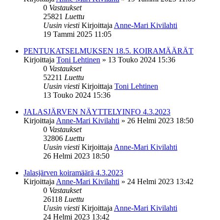
0
Vastaukset
25821
Luettu
Uusin viesti
Kirjoittaja
Anne-Mari Kivilahti
19 Tammi 2025 11:05
PENTUKATSELMUKSEN 18.5. KOIRAMÄÄRÄT
Kirjoittaja
Toni Lehtinen
»
13 Touko 2024 15:36
0
Vastaukset
52211
Luettu
Uusin viesti
Kirjoittaja
Toni Lehtinen
13 Touko 2024 15:36
JALASJÄRVEN NÄYTTELYINFO 4.3.2023
Kirjoittaja
Anne-Mari Kivilahti
»
26 Helmi 2023 18:50
0
Vastaukset
32806
Luettu
Uusin viesti
Kirjoittaja
Anne-Mari Kivilahti
26 Helmi 2023 18:50
Jalasjärven koiramäärä 4.3.2023
Kirjoittaja
Anne-Mari Kivilahti
»
24 Helmi 2023 13:42
0
Vastaukset
26118
Luettu
Uusin viesti
Kirjoittaja
Anne-Mari Kivilahti
24 Helmi 2023 13:42