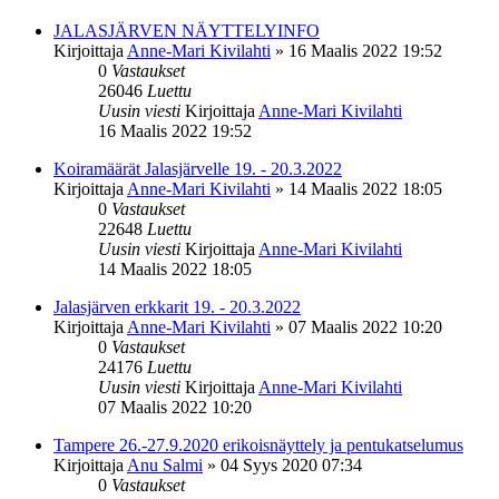
JALASJÄRVEN NÄYTTELYINFO
Kirjoittaja
Anne-Mari Kivilahti
»
16 Maalis 2022 19:52
0
Vastaukset
26046
Luettu
Uusin viesti
Kirjoittaja
Anne-Mari Kivilahti
16 Maalis 2022 19:52
Koiramäärät Jalasjärvelle 19. - 20.3.2022
Kirjoittaja
Anne-Mari Kivilahti
»
14 Maalis 2022 18:05
0
Vastaukset
22648
Luettu
Uusin viesti
Kirjoittaja
Anne-Mari Kivilahti
14 Maalis 2022 18:05
Jalasjärven erkkarit 19. - 20.3.2022
Kirjoittaja
Anne-Mari Kivilahti
»
07 Maalis 2022 10:20
0
Vastaukset
24176
Luettu
Uusin viesti
Kirjoittaja
Anne-Mari Kivilahti
07 Maalis 2022 10:20
Tampere 26.-27.9.2020 erikoisnäyttely ja pentukatselumus
Kirjoittaja
Anu Salmi
»
04 Syys 2020 07:34
0
Vastaukset