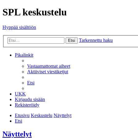
SPL keskustelu
Hyppää sisältöön
Tarkennettu haku
Etsi
Pikalinkit
Vastaamattomat aiheet
Aktiiviset viestiketjut
Etsi
UKK
Kirjaudu sisään
Rekisteröidy
Etusivu
Keskustelu
Näyttelyt
Etsi
Näyttelyt