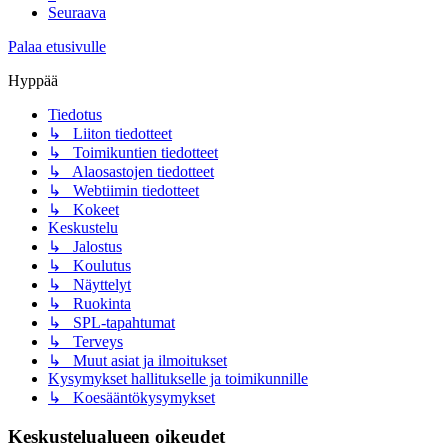
Seuraava
Palaa etusivulle
Hyppää
Tiedotus
↳ Liiton tiedotteet
↳ Toimikuntien tiedotteet
↳ Alaosastojen tiedotteet
↳ Webtiimin tiedotteet
↳ Kokeet
Keskustelu
↳ Jalostus
↳ Koulutus
↳ Näyttelyt
↳ Ruokinta
↳ SPL-tapahtumat
↳ Terveys
↳ Muut asiat ja ilmoitukset
Kysymykset hallitukselle ja toimikunnille
↳ Koesääntökysymykset
Keskustelualueen oikeudet