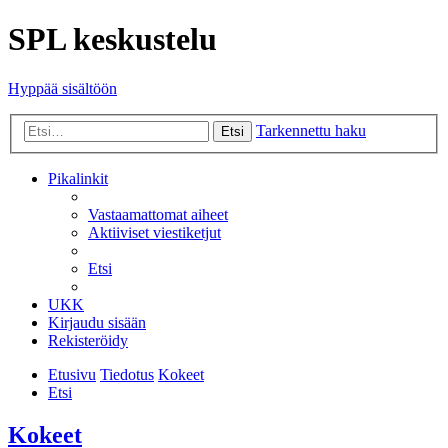
SPL keskustelu
Hyppää sisältöön
Tarkennettu haku
Etsi
Pikalinkit
Vastaamattomat aiheet
Aktiiviset viestiketjut
Etsi
UKK
Kirjaudu sisään
Rekisteröidy
Etusivu
Tiedotus
Kokeet
Etsi
Kokeet