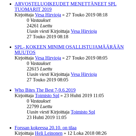
ARVOSTELUOIKEUDET MENETTÄNEET SPL
TUOMARIT 2019
Kirjoittaja
Vesa Hirvioja
»
27 Touko 2019 08:18
0
Vastaukset
24261
Luettu
Uusin viesti
Kirjoittaja
Vesa Hirvioja
27 Touko 2019 08:18
SPL- KOKEEN MINIMI OSALLISTUJAMÄÄRÄÄN
MUUTOS
Kirjoittaja
Vesa Hirvioja
»
27 Touko 2019 08:05
0
Vastaukset
22615
Luettu
Uusin viesti
Kirjoittaja
Vesa Hirvioja
27 Touko 2019 08:05
Who Bites The Best 7-9.6.2019
Kirjoittaja
Toimisto Spl
»
23 Huhti 2019 11:05
0
Vastaukset
22799
Luettu
Uusin viesti
Kirjoittaja
Toimisto Spl
23 Huhti 2019 11:05
Forssan kokeessa 20.10. on tilaa
Kirjoittaja
Heli Leinonen
»
12 Loka 2018 08:26