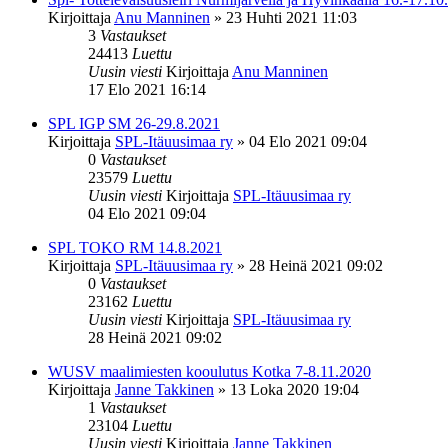
Kirjoittaja
Anu Manninen
»
23 Huhti 2021 11:03
3
Vastaukset
24413
Luettu
Uusin viesti
Kirjoittaja
Anu Manninen
17 Elo 2021 16:14
SPL IGP SM 26-29.8.2021
Kirjoittaja
SPL-Itäuusimaa ry
»
04 Elo 2021 09:04
0
Vastaukset
23579
Luettu
Uusin viesti
Kirjoittaja
SPL-Itäuusimaa ry
04 Elo 2021 09:04
SPL TOKO RM 14.8.2021
Kirjoittaja
SPL-Itäuusimaa ry
»
28 Heinä 2021 09:02
0
Vastaukset
23162
Luettu
Uusin viesti
Kirjoittaja
SPL-Itäuusimaa ry
28 Heinä 2021 09:02
WUSV maalimiesten kooulutus Kotka 7-8.11.2020
Kirjoittaja
Janne Takkinen
»
13 Loka 2020 19:04
1
Vastaukset
23104
Luettu
Uusin viesti
Kirjoittaja
Janne Takkinen