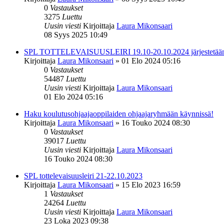
0
Vastaukset
3275
Luettu
Uusin viesti
Kirjoittaja
Laura Mikonsaari
08 Syys 2025 10:49
SPL TOTTELEVAISUUSLEIRI 19.10-20.10.2024 järjestetään H
Kirjoittaja
Laura Mikonsaari
»
01 Elo 2024 05:16
0
Vastaukset
54487
Luettu
Uusin viesti
Kirjoittaja
Laura Mikonsaari
01 Elo 2024 05:16
Haku koulutusohjaajaoppilaiden ohjaajaryhmään käynnissä!
Kirjoittaja
Laura Mikonsaari
»
16 Touko 2024 08:30
0
Vastaukset
39017
Luettu
Uusin viesti
Kirjoittaja
Laura Mikonsaari
16 Touko 2024 08:30
SPL tottelevaisuusleiri 21-22.10.2023
Kirjoittaja
Laura Mikonsaari
»
15 Elo 2023 16:59
1
Vastaukset
24264
Luettu
Uusin viesti
Kirjoittaja
Laura Mikonsaari
23 Loka 2023 09:38