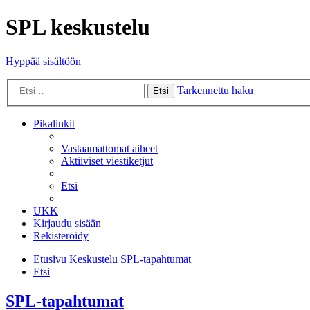
SPL keskustelu
Hyppää sisältöön
Tarkennettu haku
Etsi
Pikalinkit
Vastaamattomat aiheet
Aktiiviset viestiketjut
Etsi
UKK
Kirjaudu sisään
Rekisteröidy
Etusivu
Keskustelu
SPL-tapahtumat
Etsi
SPL-tapahtumat