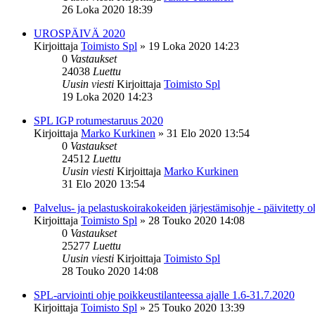
26 Loka 2020 18:39
UROSPÄIVÄ 2020
Kirjoittaja
Toimisto Spl
»
19 Loka 2020 14:23
0
Vastaukset
24038
Luettu
Uusin viesti
Kirjoittaja
Toimisto Spl
19 Loka 2020 14:23
SPL IGP rotumestaruus 2020
Kirjoittaja
Marko Kurkinen
»
31 Elo 2020 13:54
0
Vastaukset
24512
Luettu
Uusin viesti
Kirjoittaja
Marko Kurkinen
31 Elo 2020 13:54
Palvelus- ja pelastuskoirakokeiden järjestämisohje - päivitetty o
Kirjoittaja
Toimisto Spl
»
28 Touko 2020 14:08
0
Vastaukset
25277
Luettu
Uusin viesti
Kirjoittaja
Toimisto Spl
28 Touko 2020 14:08
SPL-arviointi ohje poikkeustilanteessa ajalle 1.6-31.7.2020
Kirjoittaja
Toimisto Spl
»
25 Touko 2020 13:39