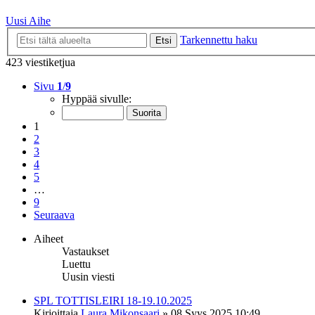
Uusi Aihe
Tarkennettu haku
Etsi
423 viestiketjua
Sivu
1
/
9
Hyppää sivulle:
1
2
3
4
5
…
9
Seuraava
Aiheet
Vastaukset
Luettu
Uusin viesti
SPL TOTTISLEIRI 18-19.10.2025
Kirjoittaja
Laura Mikonsaari
»
08 Syys 2025 10:49