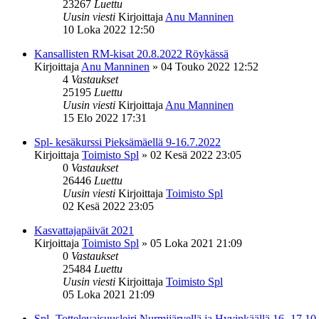
23267
Luettu
Uusin viesti
Kirjoittaja
Anu Manninen
10 Loka 2022 12:50
Kansallisten RM-kisat 20.8.2022 Röykässä
Kirjoittaja
Anu Manninen
»
04 Touko 2022 12:52
4
Vastaukset
25195
Luettu
Uusin viesti
Kirjoittaja
Anu Manninen
15 Elo 2022 17:31
Spl- kesäkurssi Pieksämäellä 9-16.7.2022
Kirjoittaja
Toimisto Spl
»
02 Kesä 2022 23:05
0
Vastaukset
26446
Luettu
Uusin viesti
Kirjoittaja
Toimisto Spl
02 Kesä 2022 23:05
Kasvattajapäivät 2021
Kirjoittaja
Toimisto Spl
»
05 Loka 2021 21:09
0
Vastaukset
25484
Luettu
Uusin viesti
Kirjoittaja
Toimisto Spl
05 Loka 2021 21:09
Spl- Tottelevaisuusleiri Nurmijärvellä ja Hyvinkäällä 16.-17.1