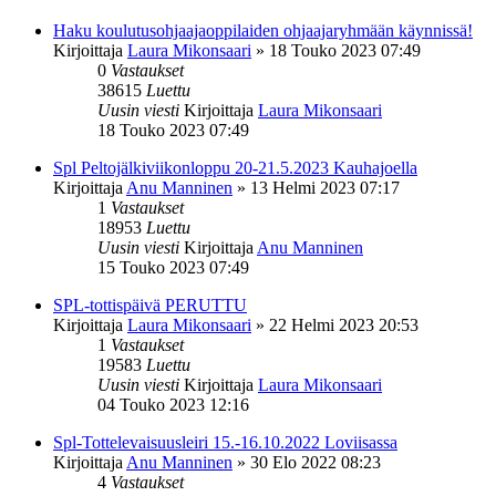
Haku koulutusohjaajaoppilaiden ohjaajaryhmään käynnissä!
Kirjoittaja
Laura Mikonsaari
»
18 Touko 2023 07:49
0
Vastaukset
38615
Luettu
Uusin viesti
Kirjoittaja
Laura Mikonsaari
18 Touko 2023 07:49
Spl Peltojälkiviikonloppu 20-21.5.2023 Kauhajoella
Kirjoittaja
Anu Manninen
»
13 Helmi 2023 07:17
1
Vastaukset
18953
Luettu
Uusin viesti
Kirjoittaja
Anu Manninen
15 Touko 2023 07:49
SPL-tottispäivä PERUTTU
Kirjoittaja
Laura Mikonsaari
»
22 Helmi 2023 20:53
1
Vastaukset
19583
Luettu
Uusin viesti
Kirjoittaja
Laura Mikonsaari
04 Touko 2023 12:16
Spl-Tottelevaisuusleiri 15.-16.10.2022 Loviisassa
Kirjoittaja
Anu Manninen
»
30 Elo 2022 08:23
4
Vastaukset