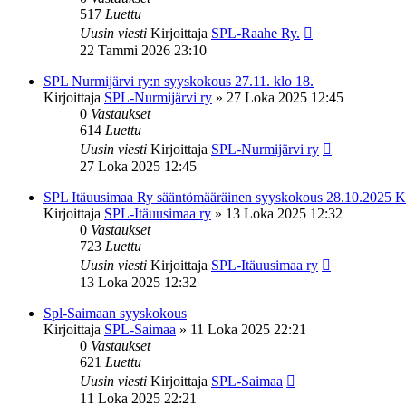
517
Luettu
Uusin viesti
Kirjoittaja
SPL-Raahe Ry.
22 Tammi 2026 23:10
SPL Nurmijärvi ry:n syyskokous 27.11. klo 18.
Kirjoittaja
SPL-Nurmijärvi ry
»
27 Loka 2025 12:45
0
Vastaukset
614
Luettu
Uusin viesti
Kirjoittaja
SPL-Nurmijärvi ry
27 Loka 2025 12:45
SPL Itäuusimaa Ry sääntömääräinen syyskokous 28.10.2025 K
Kirjoittaja
SPL-Itäuusimaa ry
»
13 Loka 2025 12:32
0
Vastaukset
723
Luettu
Uusin viesti
Kirjoittaja
SPL-Itäuusimaa ry
13 Loka 2025 12:32
Spl-Saimaan syyskokous
Kirjoittaja
SPL-Saimaa
»
11 Loka 2025 22:21
0
Vastaukset
621
Luettu
Uusin viesti
Kirjoittaja
SPL-Saimaa
11 Loka 2025 22:21