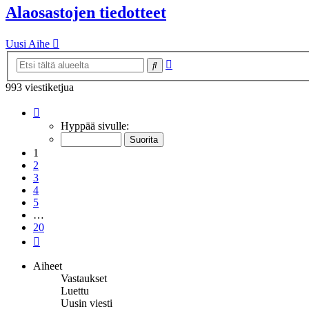
Alaosastojen tiedotteet
Uusi Aihe
Tarkennettu
Etsi
haku
993 viestiketjua
Sivu
1
/
20
Hyppää sivulle:
1
2
3
4
5
…
20
Seuraava
Aiheet
Vastaukset
Luettu
Uusin viesti