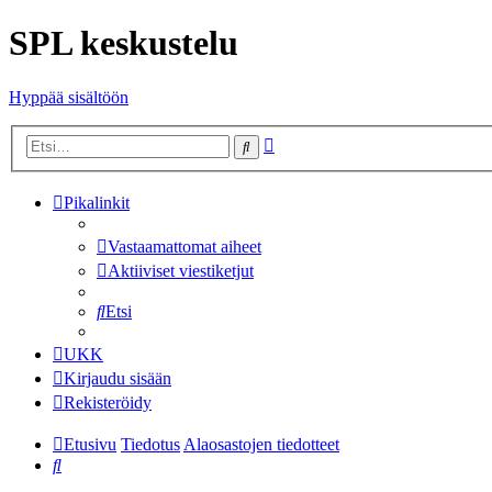
SPL keskustelu
Hyppää sisältöön
Tarkennettu
Etsi
haku
Pikalinkit
Vastaamattomat aiheet
Aktiiviset viestiketjut
Etsi
UKK
Kirjaudu sisään
Rekisteröidy
Etusivu
Tiedotus
Alaosastojen tiedotteet
Etsi