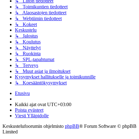
↳ Liiton tiedotteet
↳ Toimikuntien tiedotteet
↳ Alaosastojen tiedotteet
↳ Webtiimin tiedotteet
↳ Kokeet
Keskustelu
↳ Jalostus
↳ Koulutus
↳ Näyttelyt
↳ Ruokinta
↳ SPL-tapahtumat
↳ Terveys
↳ Muut asiat ja ilmoitukset
Kysymykset hallitukselle ja toimikunnille
↳ Koesääntökysymykset
Etusivu
Kaikki ajat ovat
UTC+03:00
Poista evästeet
Viesti Ylläpidolle
Keskustelufoorumin ohjelmisto
phpBB
® Forum Software © phpBB
Limited