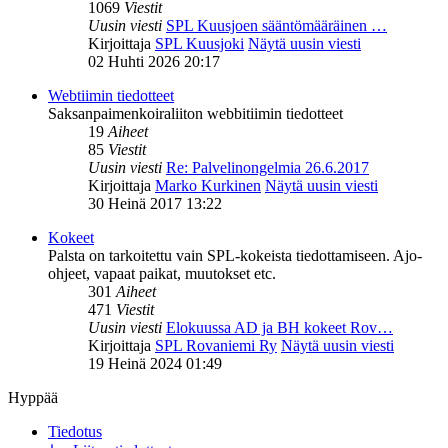
1069
Viestit
Uusin viesti
SPL Kuusjoen sääntömääräinen …
Kirjoittaja
SPL Kuusjoki
Näytä uusin viesti
02 Huhti 2026 20:17
Webtiimin tiedotteet
Saksanpaimenkoiraliiton webbitiimin tiedotteet
19
Aiheet
85
Viestit
Uusin viesti
Re: Palvelinongelmia 26.6.2017
Kirjoittaja
Marko Kurkinen
Näytä uusin viesti
30 Heinä 2017 13:22
Kokeet
Palsta on tarkoitettu vain SPL-kokeista tiedottamiseen. Ajo-
ohjeet, vapaat paikat, muutokset etc.
301
Aiheet
471
Viestit
Uusin viesti
Elokuussa AD ja BH kokeet Rov…
Kirjoittaja
SPL Rovaniemi Ry
Näytä uusin viesti
19 Heinä 2024 01:49
Hyppää
Tiedotus