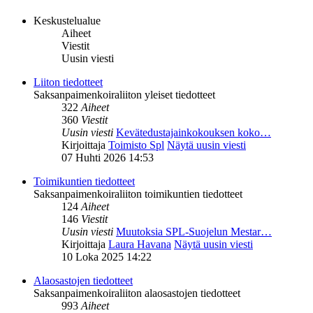
Keskustelualue
Aiheet
Viestit
Uusin viesti
Liiton tiedotteet
Saksanpaimenkoiraliiton yleiset tiedotteet
322
Aiheet
360
Viestit
Uusin viesti
Kevätedustajainkokouksen koko…
Kirjoittaja
Toimisto Spl
Näytä uusin viesti
07 Huhti 2026 14:53
Toimikuntien tiedotteet
Saksanpaimenkoiraliiton toimikuntien tiedotteet
124
Aiheet
146
Viestit
Uusin viesti
Muutoksia SPL-Suojelun Mestar…
Kirjoittaja
Laura Havana
Näytä uusin viesti
10 Loka 2025 14:22
Alaosastojen tiedotteet
Saksanpaimenkoiraliiton alaosastojen tiedotteet
993
Aiheet