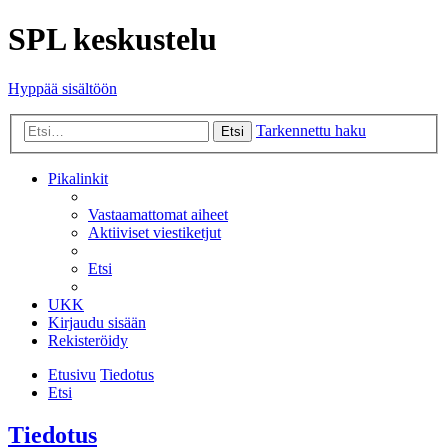
SPL keskustelu
Hyppää sisältöön
Tarkennettu haku
Etsi
Pikalinkit
Vastaamattomat aiheet
Aktiiviset viestiketjut
Etsi
UKK
Kirjaudu sisään
Rekisteröidy
Etusivu
Tiedotus
Etsi
Tiedotus