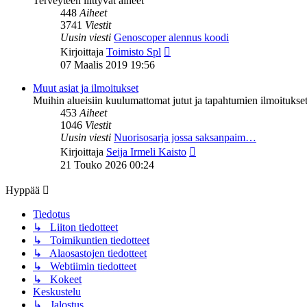
Terveyteen liittyvät aiheet
448
Aiheet
3741
Viestit
Uusin viesti
Genoscoper alennus koodi
Näytä
Kirjoittaja
Toimisto Spl
uusin
07 Maalis 2019 19:56
viesti
Muut asiat ja ilmoitukset
Muihin alueisiin kuulumattomat jutut ja tapahtumien ilmoitukset 
453
Aiheet
1046
Viestit
Uusin viesti
Nuorisosarja jossa saksanpaim…
Näytä
Kirjoittaja
Seija Irmeli Kaisto
uusin
21 Touko 2026 00:24
viesti
Hyppää
Tiedotus
↳ Liiton tiedotteet
↳ Toimikuntien tiedotteet
↳ Alaosastojen tiedotteet
↳ Webtiimin tiedotteet
↳ Kokeet
Keskustelu
↳ Jalostus