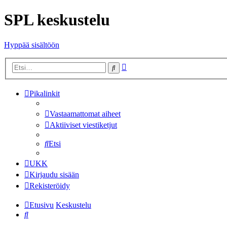
SPL keskustelu
Hyppää sisältöön
Tarkennettu
Etsi
haku
Pikalinkit
Vastaamattomat aiheet
Aktiiviset viestiketjut
Etsi
UKK
Kirjaudu sisään
Rekisteröidy
Etusivu
Keskustelu
Etsi