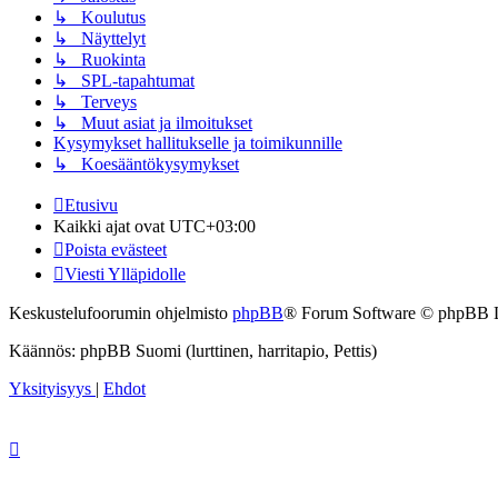
↳ Koulutus
↳ Näyttelyt
↳ Ruokinta
↳ SPL-tapahtumat
↳ Terveys
↳ Muut asiat ja ilmoitukset
Kysymykset hallitukselle ja toimikunnille
↳ Koesääntökysymykset
Etusivu
Kaikki ajat ovat
UTC+03:00
Poista evästeet
Viesti Ylläpidolle
Keskustelufoorumin ohjelmisto
phpBB
® Forum Software © phpBB 
Käännös: phpBB Suomi (lurttinen, harritapio, Pettis)
Yksityisyys
|
Ehdot