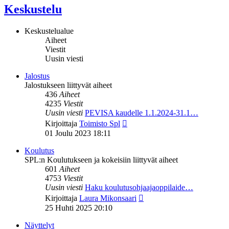
Keskustelu
Keskustelualue
Aiheet
Viestit
Uusin viesti
Jalostus
Jalostukseen liittyvät aiheet
436
Aiheet
4235
Viestit
Uusin viesti
PEVISA kaudelle 1.1.2024-31.1…
Näytä
Kirjoittaja
Toimisto Spl
uusin
01 Joulu 2023 18:11
viesti
Koulutus
SPL:n Koulutukseen ja kokeisiin liittyvät aiheet
601
Aiheet
4753
Viestit
Uusin viesti
Haku koulutusohjaajaoppilaide…
Näytä
Kirjoittaja
Laura Mikonsaari
uusin
25 Huhti 2025 20:10
viesti
Näyttelyt