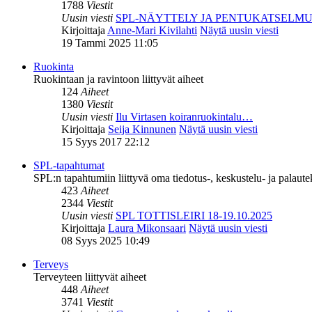
1788
Viestit
Uusin viesti
SPL-NÄYTTELY JA PENTUKATSELM
Kirjoittaja
Anne-Mari Kivilahti
Näytä uusin viesti
19 Tammi 2025 11:05
Ruokinta
Ruokintaan ja ravintoon liittyvät aiheet
124
Aiheet
1380
Viestit
Uusin viesti
Ilu Virtasen koiranruokintalu…
Kirjoittaja
Seija Kinnunen
Näytä uusin viesti
15 Syys 2017 22:12
SPL-tapahtumat
SPL:n tapahtumiin liittyvä oma tiedotus-, keskustelu- ja palaut
423
Aiheet
2344
Viestit
Uusin viesti
SPL TOTTISLEIRI 18-19.10.2025
Kirjoittaja
Laura Mikonsaari
Näytä uusin viesti
08 Syys 2025 10:49
Terveys
Terveyteen liittyvät aiheet
448
Aiheet
3741
Viestit