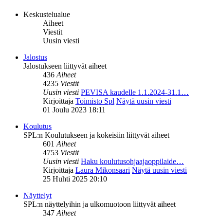
Keskustelualue
Aiheet
Viestit
Uusin viesti
Jalostus
Jalostukseen liittyvät aiheet
436
Aiheet
4235
Viestit
Uusin viesti
PEVISA kaudelle 1.1.2024-31.1…
Kirjoittaja
Toimisto Spl
Näytä uusin viesti
01 Joulu 2023 18:11
Koulutus
SPL:n Koulutukseen ja kokeisiin liittyvät aiheet
601
Aiheet
4753
Viestit
Uusin viesti
Haku koulutusohjaajaoppilaide…
Kirjoittaja
Laura Mikonsaari
Näytä uusin viesti
25 Huhti 2025 20:10
Näyttelyt
SPL:n näyttelyihin ja ulkomuotoon liittyvät aiheet
347
Aiheet