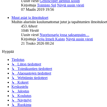
Uusin viesti
Genoscoper alennus koodi
Kirjoittaja
Toimisto Spl
Näytä uusin viesti
07 Maalis 2019 19:56
Muut asiat ja ilmoitukset
Muihin alueisiin kuulumattomat jutut ja tapahtumien ilmoitukset 
453
Aiheet
1046
Viestit
Uusin viesti
Nuorisosarja jossa saksanpaim…
Kirjoittaja
Seija Irmeli Kaisto
Näytä uusin viesti
21 Touko 2026 00:24
Hyppää
Tiedotus
↳ Liiton tiedotteet
↳ Toimikuntien tiedotteet
↳ Alaosastojen tiedotteet
↳ Webtiimin tiedotteet
↳ Kokeet
Keskustelu
↳ Jalostus
↳ Koulutus
↳ Näyttelyt
↳ Ruokinta