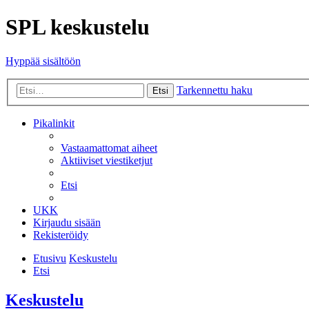
SPL keskustelu
Hyppää sisältöön
Tarkennettu haku
Etsi
Pikalinkit
Vastaamattomat aiheet
Aktiiviset viestiketjut
Etsi
UKK
Kirjaudu sisään
Rekisteröidy
Etusivu
Keskustelu
Etsi
Keskustelu