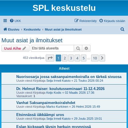
SPL keskustelu
UKK
Rekisteröidy
Kirjaudu sisään
E
Etusivu
Keskustelu
Muut asiat ja ilmoitukset
t
Muut asiat ja ilmoitukset
s
Etsi
Tarkennettu haku
Uusi Aihe
i
Sivu
1
/
10
1
2
3
4
5
10
Seuraava
453 viestiketjua
…
Aiheet
Nuorisosarja jossa saksanpaimenkoiralla on tärkeä sivuosa
Uusin viesti Kirjoittaja
Seija Irmeli Kaisto
«
21 Touko 2026 00:24
Dr. Helmut Raiser: koulutusseminaari 11-12.4.2026
Uusin viesti Kirjoittaja
Keijo Kodis
«
02 Maalis 2026 17:36
Vastaukset:
1
Vanhat Saksanpaimenkoiralehdet
Uusin viesti Kirjoittaja
Marko Kurkinen
«
26 Helmi 2026 15:49
Etsinnässä iäkkäämpi uros
Uusin viesti Kirjoittaja
Seija Irmeli Kaisto
«
29 Joulu 2025 19:01
Eslan kickspark täysin herkuin myynnissä