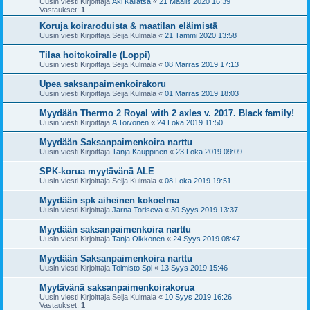
Uusin viesti Kirjoittaja
Aki Kallatsa
«
21 Maalis 2020 16:39
Vastaukset:
1
Koruja koiraroduista & maatilan eläimistä
Uusin viesti Kirjoittaja
Seija Kulmala
«
21 Tammi 2020 13:58
Tilaa hoitokoiralle (Loppi)
Uusin viesti Kirjoittaja
Seija Kulmala
«
08 Marras 2019 17:13
Upea saksanpaimenkoirakoru
Uusin viesti Kirjoittaja
Seija Kulmala
«
01 Marras 2019 18:03
Myydään Thermo 2 Royal with 2 axles v. 2017. Black family!
Uusin viesti Kirjoittaja
A Toivonen
«
24 Loka 2019 11:50
Myydään Saksanpaimenkoira narttu
Uusin viesti Kirjoittaja
Tanja Kauppinen
«
23 Loka 2019 09:09
SPK-korua myytävänä ALE
Uusin viesti Kirjoittaja
Seija Kulmala
«
08 Loka 2019 19:51
Myydään spk aiheinen kokoelma
Uusin viesti Kirjoittaja
Jarna Toriseva
«
30 Syys 2019 13:37
Myydään saksanpaimenkoira narttu
Uusin viesti Kirjoittaja
Tanja Olkkonen
«
24 Syys 2019 08:47
Myydään Saksanpaimenkoira narttu
Uusin viesti Kirjoittaja
Toimisto Spl
«
13 Syys 2019 15:46
Myytävänä saksanpaimenkoirakorua
Uusin viesti Kirjoittaja
Seija Kulmala
«
10 Syys 2019 16:26
Vastaukset:
1