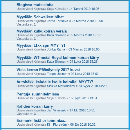
Blogissa muisteloita
Uusin viesti Kirjoittaja
Seija Kulmala
«
14 Tammi 2019 16:05
Myydään Schweikert hihat
Uusin viesti Kirjoittaja
Jarna Toriseva
«
27 Marras 2018 19:58
Vastaukset:
1
Myydään kulkukoiran veräjä
Uusin viesti Kirjoittaja
Katja Sivonen
«
05 Marras 2018 19:17
Vastaukset:
1
Myydään 11kk spn MYYTY!
Uusin viesti Kirjoittaja
Jukka Ranta
«
03 Marras 2018 10:05
Myydään WT metal Royal kolmen koiran kärry
Uusin viesti Kirjoittaja
Katja Sivonen
«
04 Loka 2018 15:28
Vielä kerran Päänäyttely 2017 kuvat
Uusin viesti Kirjoittaja
Teppo Uotinen
«
02 Loka 2018 16:01
Autohäkki kahdelle isolle koiralle! MYYTY!
Uusin viesti Kirjoittaja
Sinikka Merkkiniemi
«
24 Syys 2018 14:29
Pentuja suunnitelmissa
Uusin viesti Kirjoittaja
Seija Kulmala
«
16 Syys 2018 13:51
Kahden koiran kärry
Uusin viesti Kirjoittaja
Jari Vihersalo
«
17 Elo 2018 18:51
Vastaukset:
3
Esimerkillistä pr-toimintaa...
Uusin viesti Kirjoittaja
Kim Florström
«
06 Elo 2018 10:32