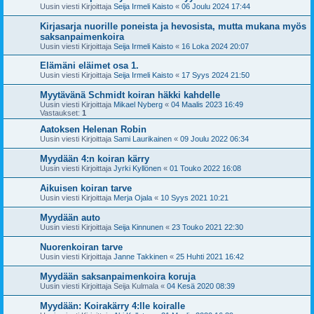
Uusin viesti Kirjoittaja
Seija Irmeli Kaisto
«
06 Joulu 2024 17:44
Kirjasarja nuorille poneista ja hevosista, mutta mukana myös
saksanpaimenkoira
Uusin viesti Kirjoittaja
Seija Irmeli Kaisto
«
16 Loka 2024 20:07
Elämäni eläimet osa 1.
Uusin viesti Kirjoittaja
Seija Irmeli Kaisto
«
17 Syys 2024 21:50
Myytävänä Schmidt koiran häkki kahdelle
Uusin viesti Kirjoittaja
Mikael Nyberg
«
04 Maalis 2023 16:49
Vastaukset:
1
Aatoksen Helenan Robin
Uusin viesti Kirjoittaja
Sami Laurikainen
«
09 Joulu 2022 06:34
Myydään 4:n koiran kärry
Uusin viesti Kirjoittaja
Jyrki Kyllönen
«
01 Touko 2022 16:08
Aikuisen koiran tarve
Uusin viesti Kirjoittaja
Merja Ojala
«
10 Syys 2021 10:21
Myydään auto
Uusin viesti Kirjoittaja
Seija Kinnunen
«
23 Touko 2021 22:30
Nuorenkoiran tarve
Uusin viesti Kirjoittaja
Janne Takkinen
«
25 Huhti 2021 16:42
Myydään saksanpaimenkoira koruja
Uusin viesti Kirjoittaja
Seija Kulmala
«
04 Kesä 2020 08:39
Myydään: Koirakärry 4:lle koiralle