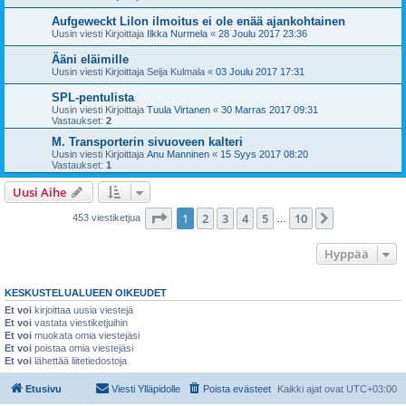
Aufgeweckt Lilon ilmoitus ei ole enää ajankohtainen
Uusin viesti Kirjoittaja
Ilkka Nurmela
«
28 Joulu 2017 23:36
Ääni eläimille
Uusin viesti Kirjoittaja
Seija Kulmala
«
03 Joulu 2017 17:31
SPL-pentulista
Uusin viesti Kirjoittaja
Tuula Virtanen
«
30 Marras 2017 09:31
Vastaukset:
2
M. Transporterin sivuoveen kalteri
Uusin viesti Kirjoittaja
Anu Manninen
«
15 Syys 2017 08:20
Vastaukset:
1
Uusi Aihe
Sivu
1
/
10
1
2
3
4
5
10
Seuraava
453 viestiketjua
…
Hyppää
KESKUSTELUALUEEN OIKEUDET
Et voi
kirjoittaa uusia viestejä
Et voi
vastata viestiketjuihin
Et voi
muokata omia viestejäsi
Et voi
poistaa omia viestejäsi
Et voi
lähettää liitetiedostoja
Etusivu
Viesti Ylläpidolle
Poista evästeet
Kaikki ajat ovat
UTC+03:00