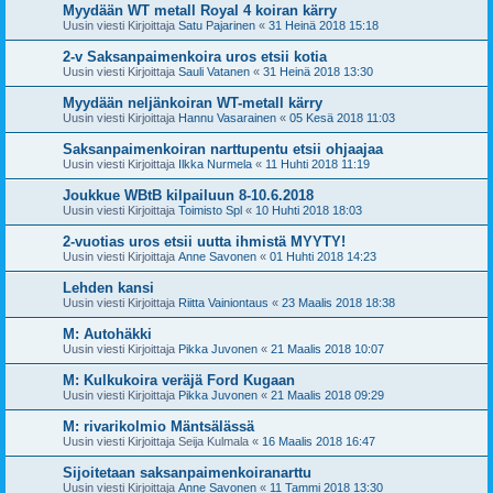
Myydään WT metall Royal 4 koiran kärry
Uusin viesti Kirjoittaja
Satu Pajarinen
«
31 Heinä 2018 15:18
2-v Saksanpaimenkoira uros etsii kotia
Uusin viesti Kirjoittaja
Sauli Vatanen
«
31 Heinä 2018 13:30
Myydään neljänkoiran WT-metall kärry
Uusin viesti Kirjoittaja
Hannu Vasarainen
«
05 Kesä 2018 11:03
Saksanpaimenkoiran narttupentu etsii ohjaajaa
Uusin viesti Kirjoittaja
Ilkka Nurmela
«
11 Huhti 2018 11:19
Joukkue WBtB kilpailuun 8-10.6.2018
Uusin viesti Kirjoittaja
Toimisto Spl
«
10 Huhti 2018 18:03
2-vuotias uros etsii uutta ihmistä MYYTY!
Uusin viesti Kirjoittaja
Anne Savonen
«
01 Huhti 2018 14:23
Lehden kansi
Uusin viesti Kirjoittaja
Riitta Vainiontaus
«
23 Maalis 2018 18:38
M: Autohäkki
Uusin viesti Kirjoittaja
Pikka Juvonen
«
21 Maalis 2018 10:07
M: Kulkukoira veräjä Ford Kugaan
Uusin viesti Kirjoittaja
Pikka Juvonen
«
21 Maalis 2018 09:29
M: rivarikolmio Mäntsälässä
Uusin viesti Kirjoittaja
Seija Kulmala
«
16 Maalis 2018 16:47
Sijoitetaan saksanpaimenkoiranarttu
Uusin viesti Kirjoittaja
Anne Savonen
«
11 Tammi 2018 13:30