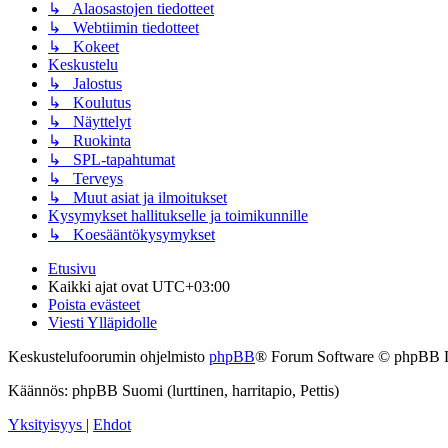
↳ Alaosastojen tiedotteet
↳ Webtiimin tiedotteet
↳ Kokeet
Keskustelu
↳ Jalostus
↳ Koulutus
↳ Näyttelyt
↳ Ruokinta
↳ SPL-tapahtumat
↳ Terveys
↳ Muut asiat ja ilmoitukset
Kysymykset hallitukselle ja toimikunnille
↳ Koesääntökysymykset
Etusivu
Kaikki ajat ovat
UTC+03:00
Poista evästeet
Viesti Ylläpidolle
Keskustelufoorumin ohjelmisto
phpBB
® Forum Software © phpBB 
Käännös: phpBB Suomi (lurttinen, harritapio, Pettis)
Yksityisyys
|
Ehdot