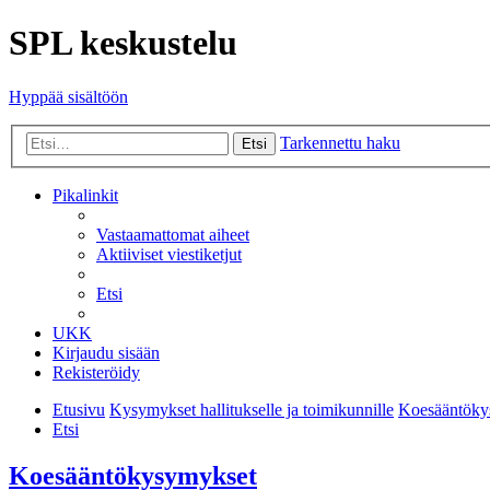
SPL keskustelu
Hyppää sisältöön
Tarkennettu haku
Etsi
Pikalinkit
Vastaamattomat aiheet
Aktiiviset viestiketjut
Etsi
UKK
Kirjaudu sisään
Rekisteröidy
Etusivu
Kysymykset hallitukselle ja toimikunnille
Koesääntöky
Etsi
Koesääntökysymykset