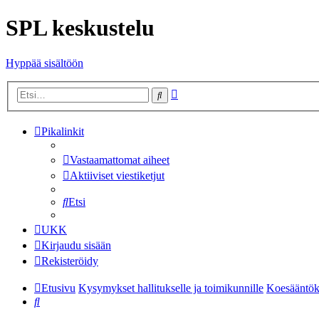
SPL keskustelu
Hyppää sisältöön
Tarkennettu
Etsi
haku
Pikalinkit
Vastaamattomat aiheet
Aktiiviset viestiketjut
Etsi
UKK
Kirjaudu sisään
Rekisteröidy
Etusivu
Kysymykset hallitukselle ja toimikunnille
Koesääntö
Etsi