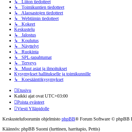
↳ Liiton tiedotteet
↳ Toimikuntien tiedotteet
↳ Alaosastojen tiedotteet
↳ Webtiimin tiedotteet
↳ Kokeet
Keskustelu
↳ Jalostus
↳ Koulutus
↳ Näyttelyt
↳ Ruokinta
↳ SPL-tapahtumat
↳ Terveys
↳ Muut asiat ja ilmoitukset
Kysymykset hallitukselle ja toimikunnille
↳ Koesääntökysymykset
Etusivu
Kaikki ajat ovat
UTC+03:00
Poista evästeet
Viesti Ylläpidolle
Keskustelufoorumin ohjelmisto
phpBB
® Forum Software © phpBB 
Käännös: phpBB Suomi (lurttinen, harritapio, Pettis)