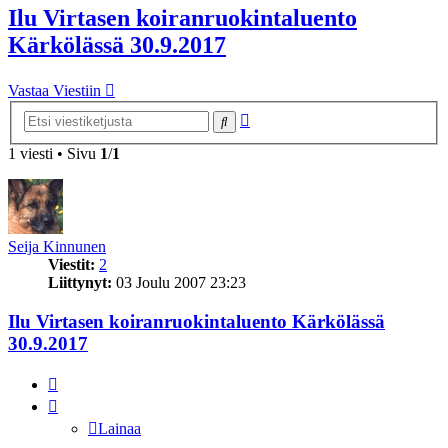
Ilu Virtasen koiranruokintaluento
Kärkölässä 30.9.2017
Vastaa Viestiin
Tarkennettu
Etsi
haku
1 viesti • Sivu
1
/
1
Seija Kinnunen
Viestit:
2
Liittynyt:
03 Joulu 2007 23:23
Ilu Virtasen koiranruokintaluento Kärkölässä
30.9.2017
Lainaa
Lainaa