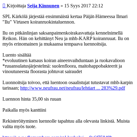
Viesti
Kirjoittaja
Seija Kinnunen
»
15 Syys 2017 22:12
SPL Kärkölä järjestää ensimmäistä kertaa Päijät-Hämeessa Ilmari
"Ilu" Virtasen koiranruokintaluennon.
Ilu on pitkänlinjan saksanpaimenkoirakasvattaja kennelnimellä
Reikon. Hän on kehittänyt Neu ja mhb-KARP koiranruuat. Ilu on
myös erinomainen ja mukaansa tempaava luennoitsija.
Luento sisältää
*evoluutinen katsaus koiran aineenvaihduntaan ja ruokavalioon
*ruuansulatusjärjestelmä: suolenfloora, maitohappobakteerit ja
vinoutuneesta floorasta johtuvat sairaudet
Luonnoitsija toivoo, että luentoon osaalistujat tutustavat mhb-karpin
tarinaan;
http://www.neufrau.net/neufrau/lehtiart ... 283%29.pdf
Luennon hinta 35,00 sis ruuan
Paikalla myös kanttiini
Rekisteröityminen luennolle tapahtuu alla olevasta linkistä. Muista
valita myös tuote.