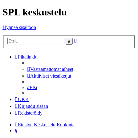
SPL keskustelu
Hyppää sisältöön
Tarkennettu
Etsi
haku
Pikalinkit
Vastaamattomat aiheet
Aktiiviset viestiketjut
Etsi
UKK
Kirjaudu sisään
Rekisteröidy
Etusivu
Keskustelu
Ruokinta
Etsi