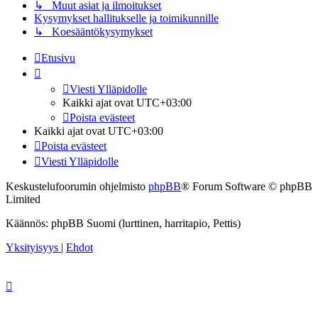
↳ Muut asiat ja ilmoitukset
Kysymykset hallitukselle ja toimikunnille
↳ Koesääntökysymykset
Etusivu
Viesti Ylläpidolle
Kaikki ajat ovat
UTC+03:00
Poista evästeet
Kaikki ajat ovat
UTC+03:00
Poista evästeet
Viesti Ylläpidolle
Keskustelufoorumin ohjelmisto
phpBB
® Forum Software © phpBB
Limited
Käännös: phpBB Suomi (lurttinen, harritapio, Pettis)
Yksityisyys
|
Ehdot