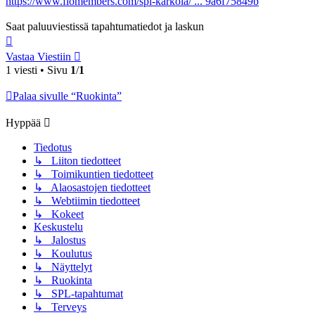
https://www.flomembers.com/spl-karkola/ ... 9a6f75849b
Saat paluuviestissä tapahtumatiedot ja laskun
Ylös
Vastaa Viestiin
1 viesti • Sivu
1
/
1
Palaa sivulle “Ruokinta”
Hyppää
Tiedotus
↳ Liiton tiedotteet
↳ Toimikuntien tiedotteet
↳ Alaosastojen tiedotteet
↳ Webtiimin tiedotteet
↳ Kokeet
Keskustelu
↳ Jalostus
↳ Koulutus
↳ Näyttelyt
↳ Ruokinta
↳ SPL-tapahtumat
↳ Terveys