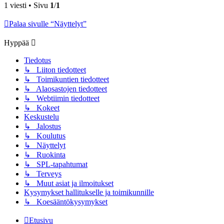
1 viesti • Sivu
1
/
1
Palaa sivulle “Näyttelyt”
Hyppää
Tiedotus
↳ Liiton tiedotteet
↳ Toimikuntien tiedotteet
↳ Alaosastojen tiedotteet
↳ Webtiimin tiedotteet
↳ Kokeet
Keskustelu
↳ Jalostus
↳ Koulutus
↳ Näyttelyt
↳ Ruokinta
↳ SPL-tapahtumat
↳ Terveys
↳ Muut asiat ja ilmoitukset
Kysymykset hallitukselle ja toimikunnille
↳ Koesääntökysymykset
Etusivu