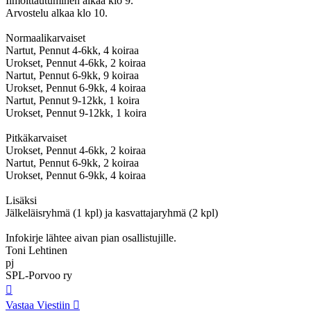
Ilmoittautuminen alkaa klo 9.
Arvostelu alkaa klo 10.
Normaalikarvaiset
Nartut, Pennut 4-6kk, 4 koiraa
Urokset, Pennut 4-6kk, 2 koiraa
Nartut, Pennut 6-9kk, 9 koiraa
Urokset, Pennut 6-9kk, 4 koiraa
Nartut, Pennut 9-12kk, 1 koira
Urokset, Pennut 9-12kk, 1 koira
Pitkäkarvaiset
Urokset, Pennut 4-6kk, 2 koiraa
Nartut, Pennut 6-9kk, 2 koiraa
Urokset, Pennut 6-9kk, 4 koiraa
Lisäksi
Jälkeläisryhmä (1 kpl) ja kasvattajaryhmä (2 kpl)
Infokirje lähtee aivan pian osallistujille.
Toni Lehtinen
pj
SPL-Porvoo ry
Ylös
Vastaa Viestiin