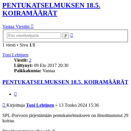
PENTUKATSELMUKSEN 18.5.
KOIRAMÄÄRÄT
Vastaa Viestiin
Tarkennettu
Etsi
haku
1 viesti • Sivu
1
/
1
Toni Lehtinen
Viestit:
2
Liittynyt:
09 Elo 2017 20:30
Paikkakunta:
Vantaa
PENTUKATSELMUKSEN 18.5. KOIRAMÄÄRÄT
Lainaa
Viesti
Kirjoittaja
Toni Lehtinen
»
13 Touko 2024 15:36
SPL-Porvoon järjestämään pentukatselmukseen on ilmoittautunut 29
koiraa.