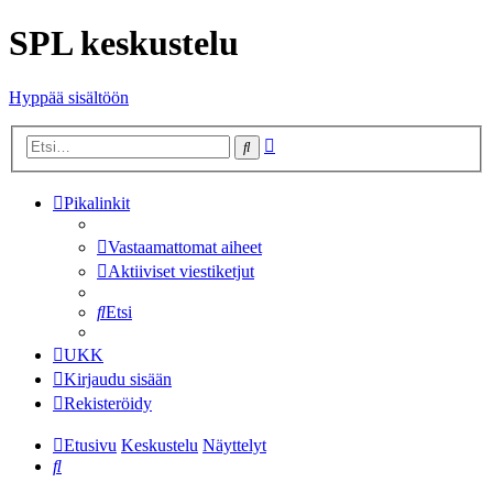
SPL keskustelu
Hyppää sisältöön
Tarkennettu
Etsi
haku
Pikalinkit
Vastaamattomat aiheet
Aktiiviset viestiketjut
Etsi
UKK
Kirjaudu sisään
Rekisteröidy
Etusivu
Keskustelu
Näyttelyt
Etsi