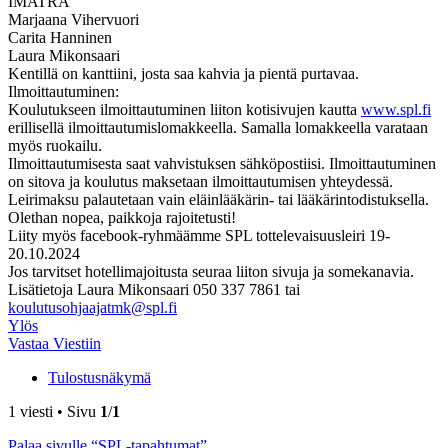
IMATRA
Marjaana Vihervuori
Carita Hanninen
Laura Mikonsaari
Kentillä on kanttiini, josta saa kahvia ja pientä purtavaa.
Ilmoittautuminen:
Koulutukseen ilmoittautuminen liiton kotisivujen kautta
www.spl.fi
erillisellä ilmoittautumislomakkeella. Samalla lomakkeella varataan
myös ruokailu.
Ilmoittautumisesta saat vahvistuksen sähköpostiisi. Ilmoittautuminen
on sitova ja koulutus maksetaan ilmoittautumisen yhteydessä.
Leirimaksu palautetaan vain eläinlääkärin- tai lääkärintodistuksella.
Olethan nopea, paikkoja rajoitetusti!
Liity myös facebook-ryhmäämme SPL tottelevaisuusleiri 19-
20.10.2024
Jos tarvitset hotellimajoitusta seuraa liiton sivuja ja somekanavia.
Lisätietoja Laura Mikonsaari 050 337 7861 tai
koulutusohjaajatmk@spl.fi
Ylös
Vastaa Viestiin
Tulostusnäkymä
1 viesti • Sivu
1
/
1
Palaa sivulle “SPL-tapahtumat”