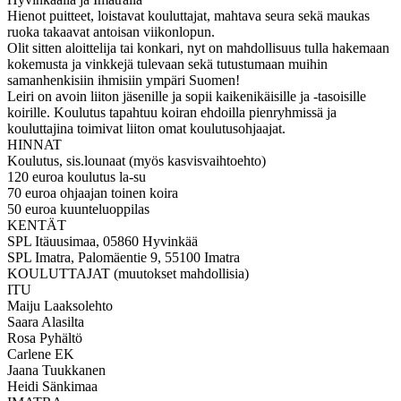
Hienot puitteet, loistavat kouluttajat, mahtava seura sekä maukas
ruoka takaavat antoisan viikonlopun.
Olit sitten aloittelija tai konkari, nyt on mahdollisuus tulla hakemaan
kokemusta ja vinkkejä tulevaan sekä tutustumaan muihin
samanhenkisiin ihmisiin ympäri Suomen!
Leiri on avoin liiton jäsenille ja sopii kaikenikäisille ja -tasoisille
koirille. Koulutus tapahtuu koiran ehdoilla pienryhmissä ja
kouluttajina toimivat liiton omat koulutusohjaajat.
HINNAT
Koulutus, sis.lounaat (myös kasvisvaihtoehto)
120 euroa koulutus la-su
70 euroa ohjaajan toinen koira
50 euroa kuunteluoppilas
KENTÄT
SPL Itäuusimaa, 05860 Hyvinkää
SPL Imatra, Palomäentie 9, 55100 Imatra
KOULUTTAJAT (muutokset mahdollisia)
ITU
Maiju Laaksolehto
Saara Alasilta
Rosa Pyhältö
Carlene EK
Jaana Tuukkanen
Heidi Sänkimaa