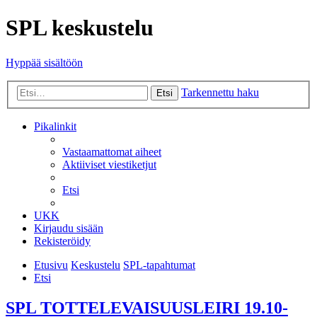
SPL keskustelu
Hyppää sisältöön
Tarkennettu haku
Etsi
Pikalinkit
Vastaamattomat aiheet
Aktiiviset viestiketjut
Etsi
UKK
Kirjaudu sisään
Rekisteröidy
Etusivu
Keskustelu
SPL-tapahtumat
Etsi
SPL TOTTELEVAISUUSLEIRI 19.10-