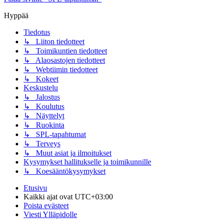
Hyppää
Tiedotus
↳ Liiton tiedotteet
↳ Toimikuntien tiedotteet
↳ Alaosastojen tiedotteet
↳ Webtiimin tiedotteet
↳ Kokeet
Keskustelu
↳ Jalostus
↳ Koulutus
↳ Näyttelyt
↳ Ruokinta
↳ SPL-tapahtumat
↳ Terveys
↳ Muut asiat ja ilmoitukset
Kysymykset hallitukselle ja toimikunnille
↳ Koesääntökysymykset
Etusivu
Kaikki ajat ovat
UTC+03:00
Poista evästeet
Viesti Ylläpidolle