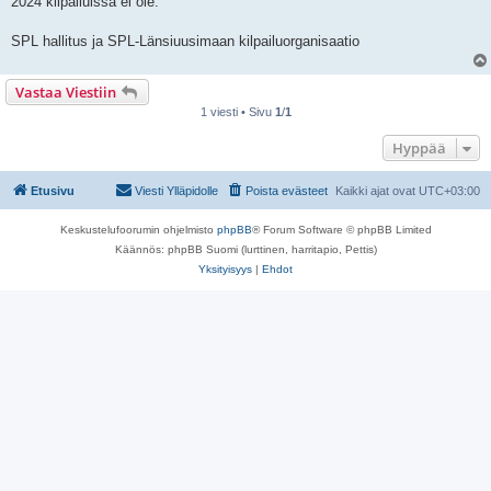
2024 kilpailuissa ei ole.
SPL hallitus ja SPL-Länsiuusimaan kilpailuorganisaatio
Vastaa Viestiin
1 viesti • Sivu
1
/
1
Hyppää
Etusivu
Viesti Ylläpidolle
Poista evästeet
Kaikki ajat ovat
UTC+03:00
Keskustelufoorumin ohjelmisto
phpBB
® Forum Software © phpBB Limited
Käännös: phpBB Suomi (lurttinen, harritapio, Pettis)
Yksityisyys
|
Ehdot