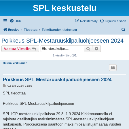
SPL keskustelu
UKK
Rekisteröidy
Kirjaudu sisään
E
Etusivu
Tiedotus
Toimikuntien tiedotteet
t
Poikkeus SPL-Mestaruuskilpailuohjeeseen 2024
s
Etsi
Tarkennettu hak
Vastaa Viestiin
i
1 viesti • Sivu
1
/
1
Riikka Veikkanen
Poikkeus SPL-Mestaruuskilpailuohjeeseen 2024
V
02 Elo 2024 21:53
i
e
SPL tiedottaa
s
t
i
Poikkeus SPL-Mestaruuskilpailuohjeeseen
SPL IGP mestaruuskilpailuissa 29.8.-1.9.2024 Kirkkonummella ei
rajoiteta osallistujien maksimimäärää SPL-mestaruuskilpailuohjeen
mukaisesti. Poikkeuksena sääntöön maksimiosallistujamäärää vuoden