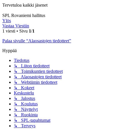
Tervetuloa kaikki jäsenet
SPL Rovaniemi hallitus
Ylös
Vastaa Viestiin
1 viesti • Sivu
1
/
1
Palaa sivulle “Alaosastojen tiedotteet”
Hyppää
Tiedotus
↳ Liiton tiedotteet
↳ Toimikuntien tiedotteet
↳ Alaosastojen tiedotteet
↳ Webtiimin tiedotteet
↳ Kokeet
Keskustelu
↳ Jalostus
↳ Koulutus
↳ Näyttelyt
↳ Ruokinta
↳ SPL-tapahtumat
↳ Terveys