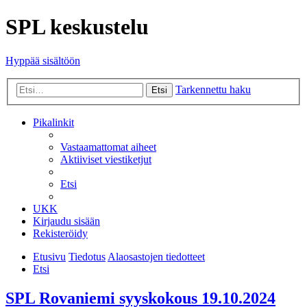
SPL keskustelu
Hyppää sisältöön
Tarkennettu haku
Etsi
Pikalinkit
Vastaamattomat aiheet
Aktiiviset viestiketjut
Etsi
UKK
Kirjaudu sisään
Rekisteröidy
Etusivu
Tiedotus
Alaosastojen tiedotteet
Etsi
SPL Rovaniemi syyskokous 19.10.2024