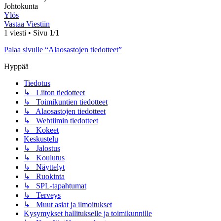
Johtokunta
Ylös
Vastaa Viestiin
1 viesti • Sivu
1
/
1
Palaa sivulle “Alaosastojen tiedotteet”
Hyppää
Tiedotus
↳ Liiton tiedotteet
↳ Toimikuntien tiedotteet
↳ Alaosastojen tiedotteet
↳ Webtiimin tiedotteet
↳ Kokeet
Keskustelu
↳ Jalostus
↳ Koulutus
↳ Näyttelyt
↳ Ruokinta
↳ SPL-tapahtumat
↳ Terveys
↳ Muut asiat ja ilmoitukset
Kysymykset hallitukselle ja toimikunnille