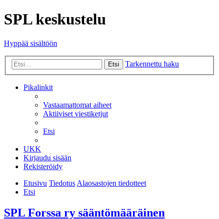
SPL keskustelu
Hyppää sisältöön
Tarkennettu haku
Etsi
Pikalinkit
Vastaamattomat aiheet
Aktiiviset viestiketjut
Etsi
UKK
Kirjaudu sisään
Rekisteröidy
Etusivu
Tiedotus
Alaosastojen tiedotteet
Etsi
SPL Forssa ry sääntömääräinen