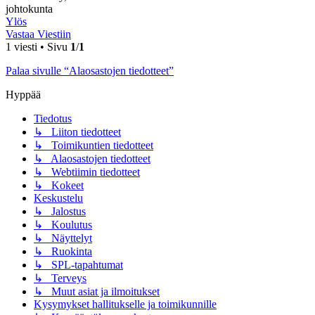
johtokunta
Ylös
Vastaa Viestiin
1 viesti • Sivu
1
/
1
Palaa sivulle “Alaosastojen tiedotteet”
Hyppää
Tiedotus
↳ Liiton tiedotteet
↳ Toimikuntien tiedotteet
↳ Alaosastojen tiedotteet
↳ Webtiimin tiedotteet
↳ Kokeet
Keskustelu
↳ Jalostus
↳ Koulutus
↳ Näyttelyt
↳ Ruokinta
↳ SPL-tapahtumat
↳ Terveys
↳ Muut asiat ja ilmoitukset
Kysymykset hallitukselle ja toimikunnille