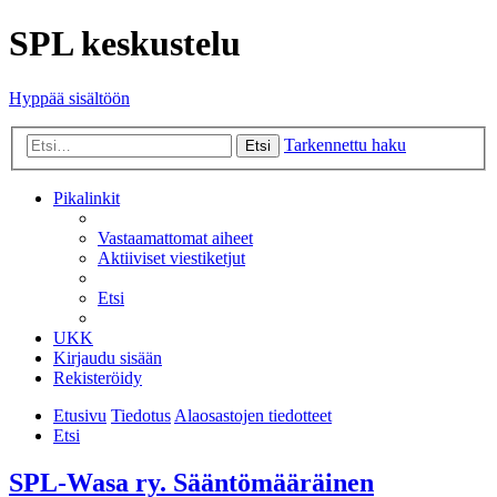
SPL keskustelu
Hyppää sisältöön
Tarkennettu haku
Etsi
Pikalinkit
Vastaamattomat aiheet
Aktiiviset viestiketjut
Etsi
UKK
Kirjaudu sisään
Rekisteröidy
Etusivu
Tiedotus
Alaosastojen tiedotteet
Etsi
SPL-Wasa ry. Sääntömääräinen