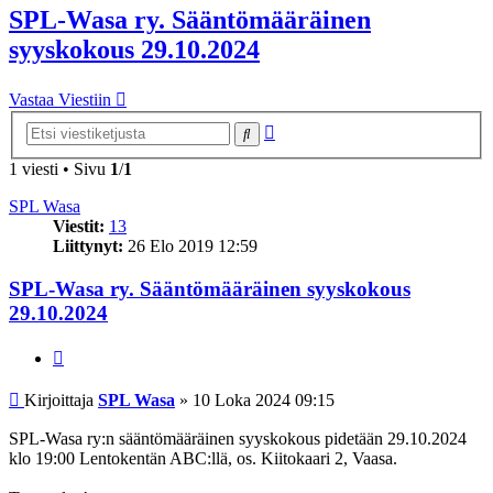
SPL-Wasa ry. Sääntömääräinen
syyskokous 29.10.2024
Vastaa Viestiin
Tarkennettu
Etsi
haku
1 viesti • Sivu
1
/
1
SPL Wasa
Viestit:
13
Liittynyt:
26 Elo 2019 12:59
SPL-Wasa ry. Sääntömääräinen syyskokous
29.10.2024
Lainaa
Viesti
Kirjoittaja
SPL Wasa
»
10 Loka 2024 09:15
SPL-Wasa ry:n sääntömääräinen syyskokous pidetään 29.10.2024
klo 19:00 Lentokentän ABC:llä, os. Kiitokaari 2, Vaasa.