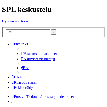
SPL keskustelu
Hyppää sisältöön
Tarkennettu
Etsi
haku
Pikalinkit
Vastaamattomat aiheet
Aktiiviset viestiketjut
Etsi
UKK
Kirjaudu sisään
Rekisteröidy
Etusivu
Tiedotus
Alaosastojen tiedotteet
Etsi