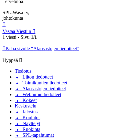
Tervetuloa!
SPL-Wasa ry,
johtokunta
Ylös
Vastaa Viestiin
1 viesti • Sivu
1
/
1
Palaa sivulle “Alaosastojen tiedotteet”
Hyppää
Tiedotus
↳ Liiton tiedotteet
↳ Toimikuntien tiedotteet
↳ Alaosastojen tiedotteet
↳ Webtiimin tiedotteet
↳ Kokeet
Keskustelu
↳ Jalostus
↳ Koulutus
↳ Näyttelyt
↳ Ruokinta
↳ SPL-tapahtumat