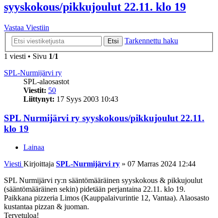
syyskokous/pikkujoulut 22.11. klo 19
Vastaa Viestiin
Tarkennettu haku
Etsi
1 viesti • Sivu
1
/
1
SPL-Nurmijärvi ry
SPL-alaosastot
Viestit:
50
Liittynyt:
17 Syys 2003 10:43
SPL Nurmijärvi ry syyskokous/pikkujoulut 22.11.
klo 19
Lainaa
Viesti
Kirjoittaja
SPL-Nurmijärvi ry
»
07 Marras 2024 12:44
SPL Nurmijärvi ry:n sääntömääräinen syyskokous & pikkujoulut
(sääntömääräinen sekin) pidetään perjantaina 22.11. klo 19.
Paikkana pizzeria Limos (Kauppalaivurintie 12, Vantaa). Alaosasto
kustantaa pizzan & juoman.
Tervetuloa!