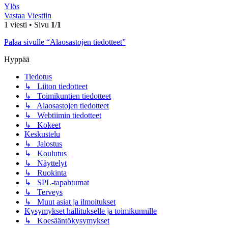
Ylös
Vastaa Viestiin
1 viesti • Sivu
1
/
1
Palaa sivulle “Alaosastojen tiedotteet”
Hyppää
Tiedotus
↳ Liiton tiedotteet
↳ Toimikuntien tiedotteet
↳ Alaosastojen tiedotteet
↳ Webtiimin tiedotteet
↳ Kokeet
Keskustelu
↳ Jalostus
↳ Koulutus
↳ Näyttelyt
↳ Ruokinta
↳ SPL-tapahtumat
↳ Terveys
↳ Muut asiat ja ilmoitukset
Kysymykset hallitukselle ja toimikunnille
↳ Koesääntökysymykset