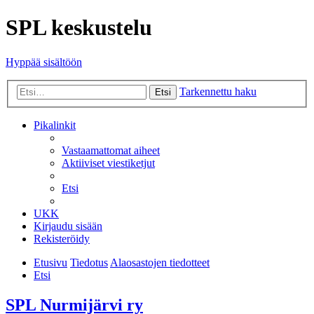
SPL keskustelu
Hyppää sisältöön
Tarkennettu haku
Etsi
Pikalinkit
Vastaamattomat aiheet
Aktiiviset viestiketjut
Etsi
UKK
Kirjaudu sisään
Rekisteröidy
Etusivu
Tiedotus
Alaosastojen tiedotteet
Etsi
SPL Nurmijärvi ry