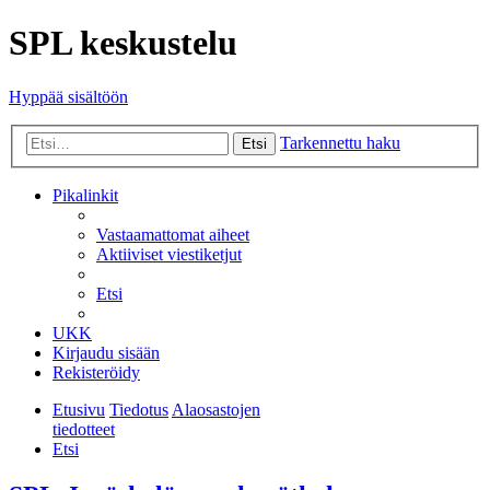
SPL keskustelu
Hyppää sisältöön
Tarkennettu haku
Etsi
Pikalinkit
Vastaamattomat aiheet
Aktiiviset viestiketjut
Etsi
UKK
Kirjaudu sisään
Rekisteröidy
Etusivu
Tiedotus
Alaosastojen
tiedotteet
Etsi