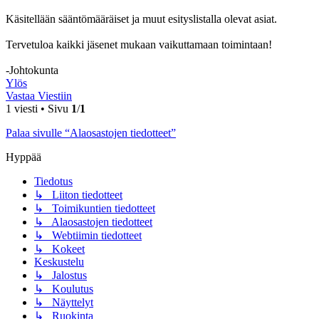
Käsitellään sääntömääräiset ja muut esityslistalla olevat asiat.
Tervetuloa kaikki jäsenet mukaan vaikuttamaan toimintaan!
-Johtokunta
Ylös
Vastaa Viestiin
1 viesti • Sivu
1
/
1
Palaa sivulle “Alaosastojen tiedotteet”
Hyppää
Tiedotus
↳ Liiton tiedotteet
↳ Toimikuntien tiedotteet
↳ Alaosastojen tiedotteet
↳ Webtiimin tiedotteet
↳ Kokeet
Keskustelu
↳ Jalostus
↳ Koulutus
↳ Näyttelyt
↳ Ruokinta