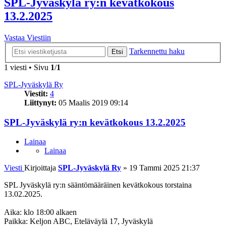
SPL-Jyväskylä ry:n kevätkokous
13.2.2025
Vastaa Viestiin
Tarkennettu haku
Etsi
1 viesti • Sivu
1
/
1
SPL-Jyväskylä Ry
Viestit:
4
Liittynyt:
05 Maalis 2019 09:14
SPL-Jyväskylä ry:n kevätkokous 13.2.2025
Lainaa
Lainaa
Viesti
Kirjoittaja
SPL-Jyväskylä Ry
»
19 Tammi 2025 21:37
SPL Jyväskylä ry:n sääntömääräinen kevätkokous torstaina
13.02.2025.
Aika: klo 18:00 alkaen
Paikka: Keljon ABC, Eteläväylä 17, Jyväskylä