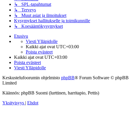
↳ SPL-tapahtumat
↳ Terveys
↳ Muut asiat ja ilmoitukset
Kysymykset hallitukselle ja toimikunnille
↳ Koesääntökysymykset
Etusivu
Viesti Ylläpidolle
Kaikki ajat ovat
UTC+03:00
Poista evästeet
Kaikki ajat ovat
UTC+03:00
Poista evästeet
Viesti Ylläpidolle
Keskustelufoorumin ohjelmisto
phpBB
® Forum Software © phpBB
Limited
Käännös: phpBB Suomi (lurttinen, harritapio, Pettis)
Yksityisyys
|
Ehdot