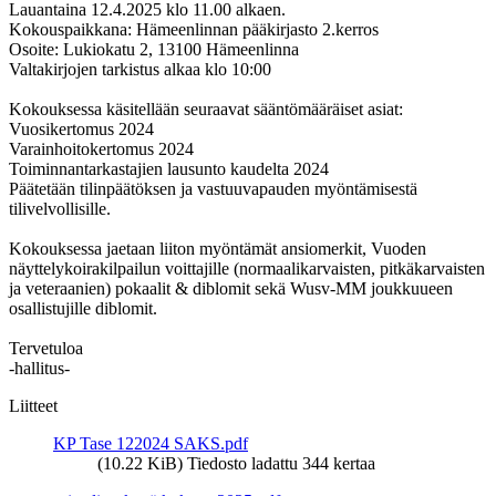
Lauantaina 12.4.2025 klo 11.00 alkaen.
Kokouspaikkana: Hämeenlinnan pääkirjasto 2.kerros
Osoite: Lukiokatu 2, 13100 Hämeenlinna
Valtakirjojen tarkistus alkaa klo 10:00
Kokouksessa käsitellään seuraavat sääntömääräiset asiat:
Vuosikertomus 2024
Varainhoitokertomus 2024
Toiminnantarkastajien lausunto kaudelta 2024
Päätetään tilinpäätöksen ja vastuuvapauden myöntämisestä
tilivelvollisille.
Kokouksessa jaetaan liiton myöntämät ansiomerkit, Vuoden
näyttelykoirakilpailun voittajille (normaalikarvaisten, pitkäkarvaisten
ja veteraanien) pokaalit & diblomit sekä Wusv-MM joukkuueen
osallistujille diblomit.
Tervetuloa
-hallitus-
Liitteet
KP Tase 122024 SAKS.pdf
(10.22 KiB) Tiedosto ladattu 344 kertaa