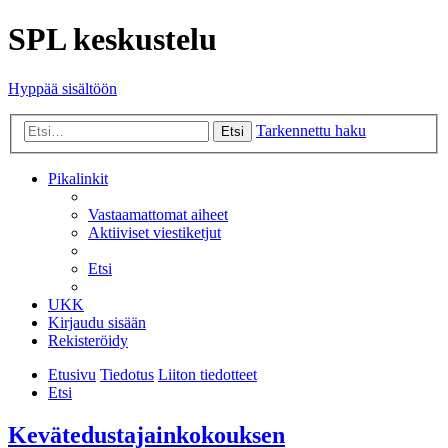
SPL keskustelu
Hyppää sisältöön
Tarkennettu haku
Etsi
Pikalinkit
Vastaamattomat aiheet
Aktiiviset viestiketjut
Etsi
UKK
Kirjaudu sisään
Rekisteröidy
Etusivu
Tiedotus
Liiton tiedotteet
Etsi
Kevätedustajainkokouksen