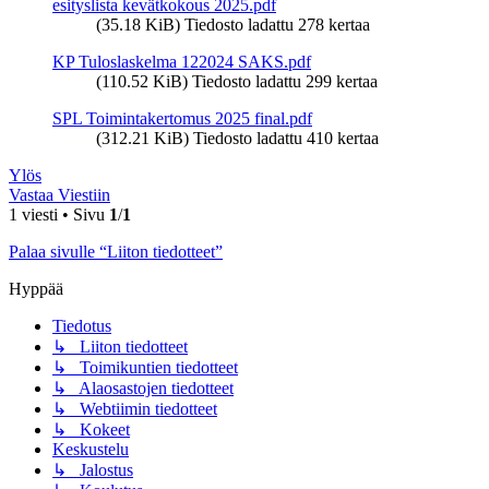
esityslista kevätkokous 2025.pdf
(35.18 KiB) Tiedosto ladattu 278 kertaa
KP Tuloslaskelma 122024 SAKS.pdf
(110.52 KiB) Tiedosto ladattu 299 kertaa
SPL Toimintakertomus 2025 final.pdf
(312.21 KiB) Tiedosto ladattu 410 kertaa
Ylös
Vastaa Viestiin
1 viesti • Sivu
1
/
1
Palaa sivulle “Liiton tiedotteet”
Hyppää
Tiedotus
↳ Liiton tiedotteet
↳ Toimikuntien tiedotteet
↳ Alaosastojen tiedotteet
↳ Webtiimin tiedotteet
↳ Kokeet
Keskustelu
↳ Jalostus