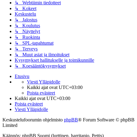
↳ Webtiimin tiedotteet
↳ Kokeet
Keskustelu
↳ Jalostus
↳ Koulutus
↳ Näyttelyt
↳ Ruokinta
↳ SPL-tapahtumat
↳ Terveys
↳ Muut asiat ja ilmoitukset
Kysymykset hallitukselle ja toimikunnille
↳ Koesääntökysymykset
Etusivu
Viesti Ylläpidolle
Kaikki ajat ovat
UTC+03:00
Poista evästeet
Kaikki ajat ovat
UTC+03:00
Poista evästeet
Viesti Ylläpidolle
Keskustelufoorumin ohjelmisto
phpBB
® Forum Software © phpBB
Limited
Käännös: phpBB Suomi (lurttinen, harritapio, Pettis)