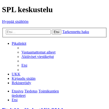
SPL keskustelu
Hyppää sisältöön
Tarkennettu haku
Etsi
Pikalinkit
Vastaamattomat aiheet
Aktiiviset viestiketjut
Etsi
UKK
Kirjaudu sisään
Rekisteröidy
Etusivu
Tiedotus
Toimikuntien
tiedotteet
Etsi