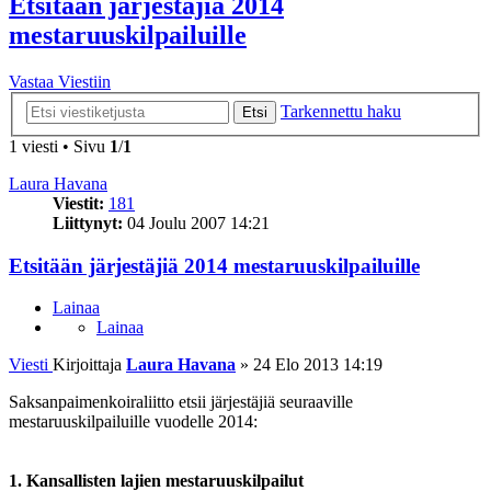
Etsitään järjestäjiä 2014
mestaruuskilpailuille
Vastaa Viestiin
Tarkennettu haku
Etsi
1 viesti • Sivu
1
/
1
Laura Havana
Viestit:
181
Liittynyt:
04 Joulu 2007 14:21
Etsitään järjestäjiä 2014 mestaruuskilpailuille
Lainaa
Lainaa
Viesti
Kirjoittaja
Laura Havana
»
24 Elo 2013 14:19
Saksanpaimenkoiraliitto etsii järjestäjiä seuraaville
mestaruuskilpailuille vuodelle 2014:
1. Kansallisten lajien mestaruuskilpailut