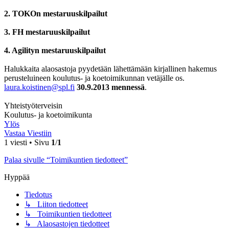
2. TOKOn mestaruuskilpailut
3. FH mestaruuskilpailut
4. Agilityn mestaruuskilpailut
Halukkaita alaosastoja pyydetään lähettämään kirjallinen hakemus
perusteluineen koulutus- ja koetoimikunnan vetäjälle os.
laura.koistinen@spl.fi
30.9.2013 mennessä
.
Yhteistyöterveisin
Koulutus- ja koetoimikunta
Ylös
Vastaa Viestiin
1 viesti • Sivu
1
/
1
Palaa sivulle “Toimikuntien tiedotteet”
Hyppää
Tiedotus
↳ Liiton tiedotteet
↳ Toimikuntien tiedotteet
↳ Alaosastojen tiedotteet