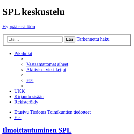
SPL keskustelu
Hyppää sisältöön
Tarkennettu haku
Etsi
Pikalinkit
Vastaamattomat aiheet
Aktiiviset viestiketjut
Etsi
UKK
Kirjaudu sisään
Rekisteröidy
Etusivu
Tiedotus
Toimikuntien tiedotteet
Etsi
Ilmoittautuminen SPL