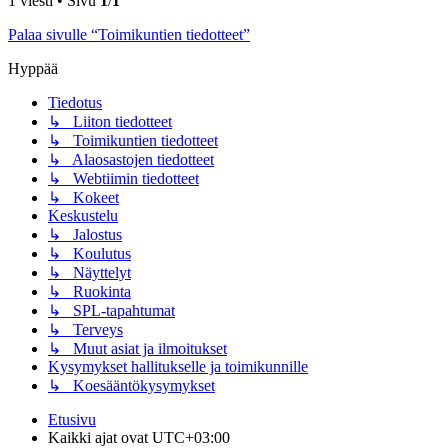
1 viesti • Sivu
1
/
1
Palaa sivulle “Toimikuntien tiedotteet”
Hyppää
Tiedotus
↳ Liiton tiedotteet
↳ Toimikuntien tiedotteet
↳ Alaosastojen tiedotteet
↳ Webtiimin tiedotteet
↳ Kokeet
Keskustelu
↳ Jalostus
↳ Koulutus
↳ Näyttelyt
↳ Ruokinta
↳ SPL-tapahtumat
↳ Terveys
↳ Muut asiat ja ilmoitukset
Kysymykset hallitukselle ja toimikunnille
↳ Koesääntökysymykset
Etusivu
Kaikki ajat ovat
UTC+03:00