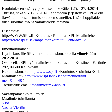
Koulutukseen sisältyy pakollisena: kevätleiri 25. - 27. 4.2014
Turussa, sekä 5. - 12. 7.2014 Lehtimäellä järjestettävä SPL-Leiri
(kevätleiriltä osallistumisoikeuden saaneille). Lisäksi oppilaiden
tulee suorittaa etä- ja valmistelevia tehtäviä.
Lisätietoja:
http://WWW.SPL.fi>Koulutus>Toiminta>SPL Maalimiehet
http://www.spl.fi/saksanpaimenkoiraliit ... ent&id=379
Ilmoittautuminen:
I- ja II-kurssille SPL ilmoittautumislomakkeella
viimeistään
28.2.2014
Osoitteella: SPL ry/ maalimiestoimikunta, Jani Koistinen, Fastintie
282, 04500 Kellokoski.
Hakemuslomake:
http://www.spl.fi
>Koulutus>Toiminta>SPL
Maalimiehet (
http://www.spl.fi/saksanpaimenkoiraliit ...
ment&id=48
)
Tiedustelut: email:
maalimiestmk@spl.fi
Saksanpaimenkoiraliitto ry
Maalimiestoimikunta
Ylös
Vastaa Viestiin