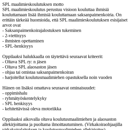
SPL maalimieskoulutuksen motto
SPL maalimieskoulutus perustuu visioon kouluttaa ihmisiä
kouluttamaan lisää ihmisiä kouluttamaan saksanpaimenkoiria. On
erittäin tärkeää huomioida, että SPL maalimieskoulutuksen esisijaiset
arvot ovat
- Saksanpaimenkoirajalostuksen tukeminen
- 2-viettisyys
- ihmisten opettaminen
- SPL-henkisyys
Oppilaaksi halukkaalla on täytettävä seuraavat kriteerit:
- Oltava SPL ry: n jäsen
- Oltava SPL alaosaston jäsen
- ohjaa tai omistaa saksanpaimenkoiran
- harjoitellut koulutusmaalimiehen opastuksella noin vuoden
Hänen on lisäksi omattava seuraavat ominaisuudet:
- oppimishalu
- ryhmätyöskentelykyky
- SPL henkisyys
- kehitettävissä oleva motoriikka
Oppilaaksi aikovalla oltava koulutusmaalimiehen ja alaosaston
allekirjoittama ja puoltama ilmoittautuminen. (Virkakoiraohjaajilla
virkakoiralaitoksen ja koulutusmaalimiehen allekirjoitus)