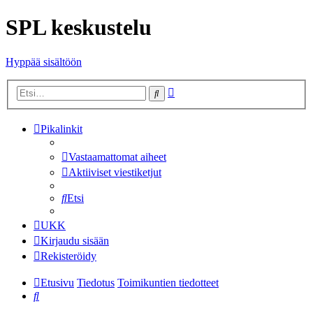
SPL keskustelu
Hyppää sisältöön
Tarkennettu
Etsi
haku
Pikalinkit
Vastaamattomat aiheet
Aktiiviset viestiketjut
Etsi
UKK
Kirjaudu sisään
Rekisteröidy
Etusivu
Tiedotus
Toimikuntien tiedotteet
Etsi