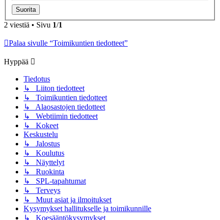
2 viestiä • Sivu
1
/
1
Palaa sivulle “Toimikuntien tiedotteet”
Hyppää
Tiedotus
↳ Liiton tiedotteet
↳ Toimikuntien tiedotteet
↳ Alaosastojen tiedotteet
↳ Webtiimin tiedotteet
↳ Kokeet
Keskustelu
↳ Jalostus
↳ Koulutus
↳ Näyttelyt
↳ Ruokinta
↳ SPL-tapahtumat
↳ Terveys
↳ Muut asiat ja ilmoitukset
Kysymykset hallitukselle ja toimikunnille
↳ Koesääntökysymykset