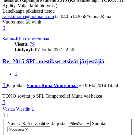
mestaruuskilpailuja kaudelle 2015 (Kansalliset lajit, TOKO, FH,
Agility, Valjakkohiihto yms.)
Laitelkaapa pikaisesti tietoa
sanskunoma@hotmail.com
tai 040-5143058/Sanna-Riina
Vuorenmaa
Ylös
Sanna-Riina Vuorenmaa
Viestit:
79
Liittynyt:
07 Joulu 2007 22:56
Re: 2015 SPL-mestikset etsivät järjestäjiä
Lainaa
Viesti
Kirjoittaja
Sanna-Riina Vuorenmaa
»
19 Elo 2014 14:24
TOKO sovittu jo SPL Tampereelle! Muita voi hakea!
Ylös
Vastaa Viestiin
Näytä:
Järjestä:
Suunta: