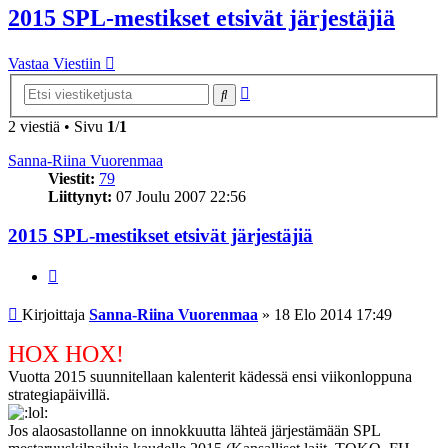
2015 SPL-mestikset etsivät järjestäjiä
Vastaa Viestiin
Tarkennettu
Etsi
haku
2 viestiä • Sivu
1
/
1
Sanna-Riina Vuorenmaa
Viestit:
79
Liittynyt:
07 Joulu 2007 22:56
2015 SPL-mestikset etsivät järjestäjiä
Lainaa
Viesti
Kirjoittaja
Sanna-Riina Vuorenmaa
»
18 Elo 2014 17:49
HOX HOX!
Vuotta 2015 suunnitellaan kalenterit kädessä ensi viikonloppuna
strategiapäivillä.
Jos alaosastollanne on innokkuutta lähteä järjestämään SPL