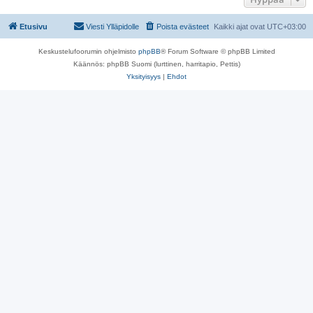
Etusivu
Viesti Ylläpidolle
Poista evästeet
Kaikki ajat ovat
UTC+03:00
Keskustelufoorumin ohjelmisto
phpBB
® Forum Software © phpBB Limited
Käännös: phpBB Suomi (lurttinen, harritapio, Pettis)
Yksityisyys
|
Ehdot