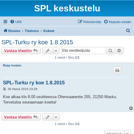
SPL keskustelu
UKK
Rekisteröidy
Kirjaudu sisään
E
Etusivu
Tiedotus
Kokeet
t
SPL-Turku ry koe 1.8.2015
s
Etsi
Tarken
Vastaa Viestiin
i
1 viesti • Sivu
1
/
1
Raija Isotalo
SPL-Turku ry koe 1.8.2015
V
30 Heinä 2015 23:28
i
e
Koe alkaa klo 8.00 osoitteessa Ohensaarentie 255, 21250 Masku.
s
Tervetuloa seuraamaan koetta!
t
i
Vastaa Viestiin
1 viesti • Sivu
1
/
1
Hyppää