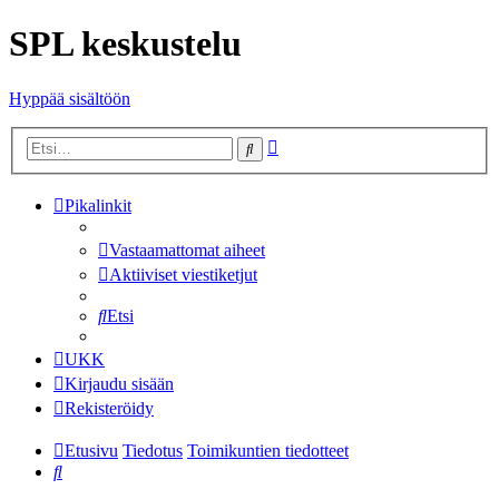
SPL keskustelu
Hyppää sisältöön
Tarkennettu
Etsi
haku
Pikalinkit
Vastaamattomat aiheet
Aktiiviset viestiketjut
Etsi
UKK
Kirjaudu sisään
Rekisteröidy
Etusivu
Tiedotus
Toimikuntien tiedotteet
Etsi