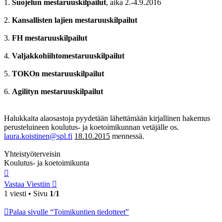
1.
Suojelun mestaruuskilpailut
, aika 2.-4.9.2016
2.
Kansallisten lajien mestaruuskilpailut
3.
FH mestaruuskilpailut
4.
Valjakkohiihtomestaruuskilpailut
5.
TOKOn mestaruuskilpailut
6.
Agilityn mestaruuskilpailut
Halukkaita alaosastoja pyydetään lähettämään kirjallinen hakemus
perusteluineen koulutus- ja koetoimikunnan vetäjälle os.
laura.koistinen@spl.fi
18.10.2015
mennessä.
Yhteistyöterveisin
Koulutus- ja koetoimikunta
Ylös
Vastaa Viestiin
1 viesti • Sivu
1
/
1
Palaa sivulle “Toimikuntien tiedotteet”