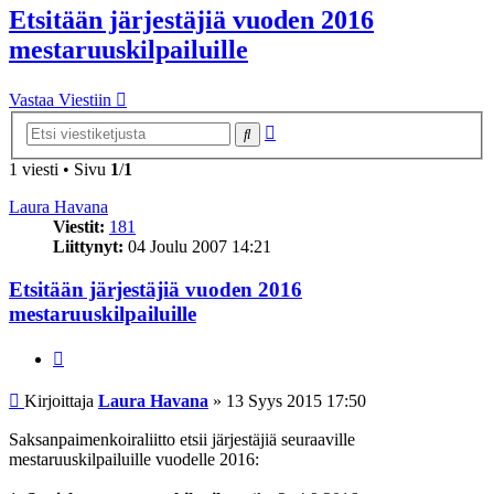
Etsitään järjestäjiä vuoden 2016
mestaruuskilpailuille
Vastaa Viestiin
Tarkennettu
Etsi
haku
1 viesti • Sivu
1
/
1
Laura Havana
Viestit:
181
Liittynyt:
04 Joulu 2007 14:21
Etsitään järjestäjiä vuoden 2016
mestaruuskilpailuille
Lainaa
Viesti
Kirjoittaja
Laura Havana
»
13 Syys 2015 17:50
Saksanpaimenkoiraliitto etsii järjestäjiä seuraaville
mestaruuskilpailuille vuodelle 2016: