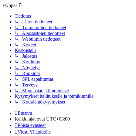
Hyppää
Tiedotus
↳ Liiton tiedotteet
↳ Toimikuntien tiedotteet
↳ Alaosastojen tiedotteet
↳ Webtiimin tiedotteet
↳ Kokeet
Keskustelu
↳ Jalostus
↳ Koulutus
↳ Näyttelyt
↳ Ruokinta
↳ SPL-tapahtumat
↳ Terveys
↳ Muut asiat ja ilmoitukset
Kysymykset hallitukselle ja toimikunnille
↳ Koesääntökysymykset
Etusivu
Kaikki ajat ovat
UTC+03:00
Poista evästeet
Viesti Ylläpidolle