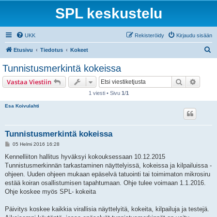
SPL keskustelu
UKK
Rekisteröidy
Kirjaudu sisään
E
Etusivu
Tiedotus
Kokeet
t
Tunnistusmerkintä kokeissa
s
Etsi
Tarken
Vastaa Viestiin
i
1 viesti • Sivu
1
/
1
Esa Koivulahti
Tunnistusmerkintä kokeissa
V
05 Helmi 2016 16:28
i
e
Kennelliiton hallitus hyväksyi kokouksessaan 10.12.2015
s
Tunnistusmerkinnän tarkastaminen näyttelyissä, kokeissa ja kilpailuissa -
t
i
ohjeen. Uuden ohjeen mukaan epäselvä tatuointi tai toimimaton mikrosiru
estää koiran osallistumisen tapahtumaan. Ohje tulee voimaan 1.1.2016.
Ohje koskee myös SPL- kokeita
Päivitys koskee kaikkia virallisia näyttelyitä, kokeita, kilpailuja ja testejä.