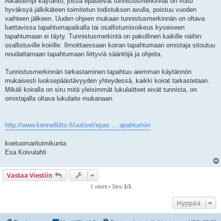
Aikaisempi käytäntö, jossa epäselvät tunnistusmerkinnät on voitu
hyväksyä jälkikäteen toimitetun todistuksen avulla, poistuu vuoden
vaihteen jälkeen. Uuden ohjeen mukaan tunnistusmerkinnän on oltava
luettavissa tapahtumapaikalla tai osallistumisoikeus kyseiseen
tapahtumaan ei täyty. Tunnistusmerkintä on pakollinen kaikille näihin
osallistuville koirille. Ilmoittaessaan koiran tapahtumaan omistaja sitoutuu
noudattamaan tapahtumaan liittyviä sääntöjä ja ohjeita.
Tunnistusmerkinnän tarkastaminen tapahtuu aiemman käytännön
mukaisesti luoksepäästävyyden yhteydessä, kaikki koirat tarkastetaan.
Mikäli koiralla on siru mitä yleisimmät lukulaitteet eivät tunnista, on
omistajalla oltava lukulaite mukanaan.
http://www.kennelliitto.fi/uutiset/epas ... apahtumiin
koetuomaritoimikunta
Esa Koivulahti
Vastaa Viestiin
1 viesti • Sivu
1
/
1
Hyppää