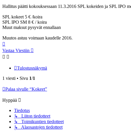
Hallitus päätti kokouksessaan 11.3.2016 SPL kokeiden ja SPL IPO me
SPL kokeet 5 € /koira
SPL IPO SM 8 € / koira
Muut maksut pysyvät ennallaan
Muutos astuu voimaan kaudelle 2016.
Ylös
Vastaa Viestiin
Tulostusnäkymä
1 viesti • Sivu
1
/
1
Palaa sivulle “Kokeet”
Hyppää
Tiedotus
↳ Liiton tiedotteet
↳ Toimikuntien tiedotteet
↳ Alaosastojen tiedotteet