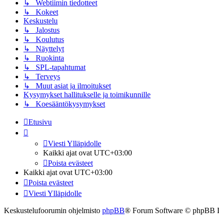
↳ Webtiimin tiedotteet
↳ Kokeet
Keskustelu
↳ Jalostus
↳ Koulutus
↳ Näyttelyt
↳ Ruokinta
↳ SPL-tapahtumat
↳ Terveys
↳ Muut asiat ja ilmoitukset
Kysymykset hallitukselle ja toimikunnille
↳ Koesääntökysymykset
Etusivu
Viesti Ylläpidolle
Kaikki ajat ovat
UTC+03:00
Poista evästeet
Kaikki ajat ovat
UTC+03:00
Poista evästeet
Viesti Ylläpidolle
Keskustelufoorumin ohjelmisto
phpBB
® Forum Software © phpBB 