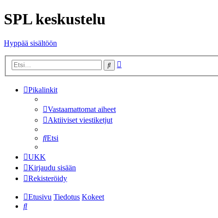
SPL keskustelu
Hyppää sisältöön
Tarkennettu
Etsi
haku
Pikalinkit
Vastaamattomat aiheet
Aktiiviset viestiketjut
Etsi
UKK
Kirjaudu sisään
Rekisteröidy
Etusivu
Tiedotus
Kokeet
Etsi