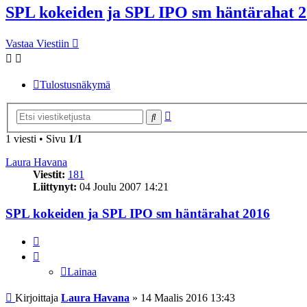
SPL kokeiden ja SPL IPO sm häntärahat 
Vastaa Viestiin
Tulostusnäkymä
Tarkennettu
Etsi
haku
1 viesti • Sivu
1
/
1
Laura Havana
Viestit:
181
Liittynyt:
04 Joulu 2007 14:21
SPL kokeiden ja SPL IPO sm häntärahat 2016
Lainaa
Lainaa
Viesti
Kirjoittaja
Laura Havana
»
14 Maalis 2016 13:43