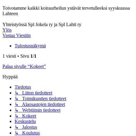
Toivotamme kaikki koiraurheilun ystävät tervetulleeksi syyskuussa
Lahteen
Yhteistyössä Spl Jokela ry ja Spl Lahti ry
Ylös
Vastaa Viestiin
Tulostusnäkymä
1 viesti • Sivu
1
/
1
Palaa sivulle “Kokeet”
Hyppää
Tiedotus
↳ Liiton tiedotteet
↳ Toimikuntien tiedotteet
↳ Alaosastojen tiedotteet
↳ Webtiimin tiedotteet
↳ Kokeet
Keskustelu
↳ Jalostus
↳ Koulutus