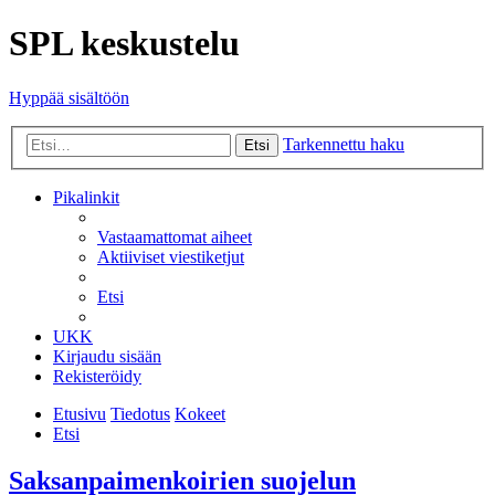
SPL keskustelu
Hyppää sisältöön
Tarkennettu haku
Etsi
Pikalinkit
Vastaamattomat aiheet
Aktiiviset viestiketjut
Etsi
UKK
Kirjaudu sisään
Rekisteröidy
Etusivu
Tiedotus
Kokeet
Etsi
Saksanpaimenkoirien suojelun