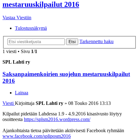
mestaruuskilpailut 2016
Vastaa Viestiin
Tulostusnäkymä
Tarkennettu haku
Etsi
1 viesti • Sivu
1
/
1
SPL Lahti ry
Saksanpaimenkoirien suojelun mestaruuskilpailut
2016
Lainaa
Viesti
Kirjoittaja
SPL Lahti ry
»
08 Touko 2016 13:13
Kilpailut pidetään Lahdessa 1.9 - 4.9.2016 kisasivusto löytyy
osoitteesta
https://splsm2016.wordpress.com/
Ajankohtaista tietoa päivitetään aktiivisesti Facebook ryhmään
www.facebook.com/spliposm2016