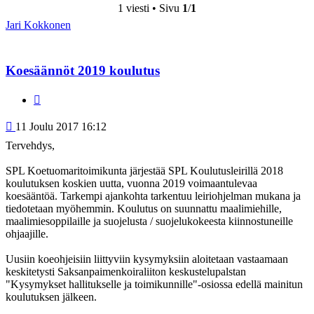
1 viesti • Sivu
1
/
1
Jari Kokkonen
Koesäännöt 2019 koulutus
Lainaa
Viesti
11 Joulu 2017 16:12
Tervehdys,
SPL Koetuomaritoimikunta järjestää SPL Koulutusleirillä 2018
koulutuksen koskien uutta, vuonna 2019 voimaantulevaa
koesääntöä. Tarkempi ajankohta tarkentuu leiriohjelman mukana ja
tiedotetaan myöhemmin. Koulutus on suunnattu maalimiehille,
maalimiesoppilaille ja suojelusta / suojelukokeesta kiinnostuneille
ohjaajille.
Uusiin koeohjeisiin liittyviin kysymyksiin aloitetaan vastaamaan
keskitetysti Saksanpaimenkoiraliiton keskustelupalstan
"Kysymykset hallitukselle ja toimikunnille"-osiossa edellä mainitun
koulutuksen jälkeen.