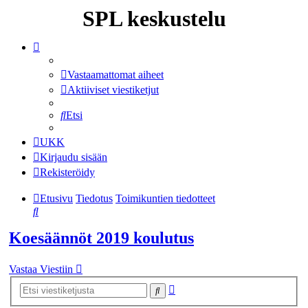
SPL keskustelu
Vastaamattomat aiheet
Aktiiviset viestiketjut
Etsi
UKK
Kirjaudu sisään
Rekisteröidy
Etusivu
Tiedotus
Toimikuntien tiedotteet
Etsi
Koesäännöt 2019 koulutus
Vastaa Viestiin
Tarkennettu
Etsi
haku