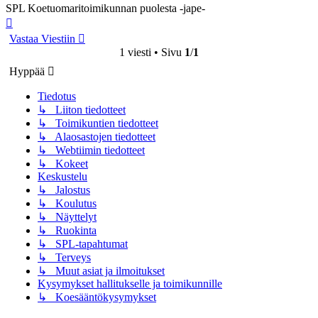
SPL Koetuomaritoimikunnan puolesta -jape-
Ylös
Vastaa Viestiin
1 viesti • Sivu
1
/
1
Hyppää
Tiedotus
↳ Liiton tiedotteet
↳ Toimikuntien tiedotteet
↳ Alaosastojen tiedotteet
↳ Webtiimin tiedotteet
↳ Kokeet
Keskustelu
↳ Jalostus
↳ Koulutus
↳ Näyttelyt
↳ Ruokinta
↳ SPL-tapahtumat
↳ Terveys
↳ Muut asiat ja ilmoitukset
Kysymykset hallitukselle ja toimikunnille
↳ Koesääntökysymykset