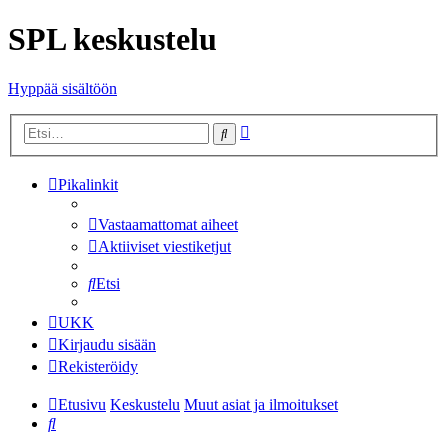
SPL keskustelu
Hyppää sisältöön
Tarkennettu
Etsi
haku
Pikalinkit
Vastaamattomat aiheet
Aktiiviset viestiketjut
Etsi
UKK
Kirjaudu sisään
Rekisteröidy
Etusivu
Keskustelu
Muut asiat ja ilmoitukset
Etsi