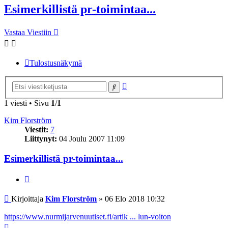
Esimerkillistä pr-toimintaa...
Vastaa Viestiin
Tulostusnäkymä
Tarkennettu
Etsi
haku
1 viesti • Sivu
1
/
1
Kim Florström
Viestit:
7
Liittynyt:
04 Joulu 2007 11:09
Esimerkillistä pr-toimintaa...
Lainaa
Viesti
Kirjoittaja
Kim Florström
»
06 Elo 2018 10:32
https://www.nurmijarvenuutiset.fi/artik ... lun-voiton
Ylös