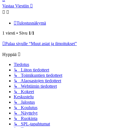
Vastaa Viestiin
Tulostusnäkymä
1 viesti • Sivu
1
/
1
Palaa sivulle “Muut asiat ja ilmoitukset”
Hyppää
Tiedotus
↳ Liiton tiedotteet
↳ Toimikuntien tiedotteet
↳ Alaosastojen tiedotteet
↳ Webtiimin tiedotteet
↳ Kokeet
Keskustelu
↳ Jalostus
↳ Koulutus
↳ Näyttelyt
↳ Ruokinta
↳ SPL-tapahtumat