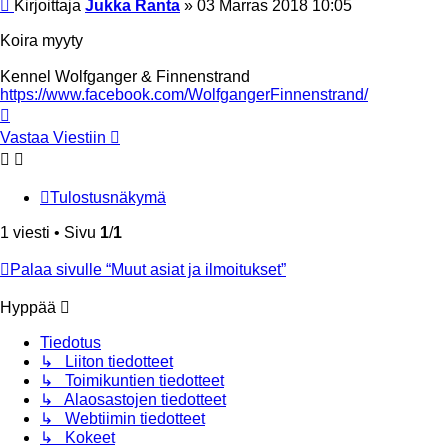
Viesti
Kirjoittaja
Jukka Ranta
»
03 Marras 2018 10:05
Koira myyty
Kennel Wolfganger & Finnenstrand
https://www.facebook.com/WolfgangerFinnenstrand/
Ylös
Vastaa Viestiin
Tulostusnäkymä
1 viesti • Sivu
1
/
1
Palaa sivulle “Muut asiat ja ilmoitukset”
Hyppää
Tiedotus
↳ Liiton tiedotteet
↳ Toimikuntien tiedotteet
↳ Alaosastojen tiedotteet
↳ Webtiimin tiedotteet
↳ Kokeet