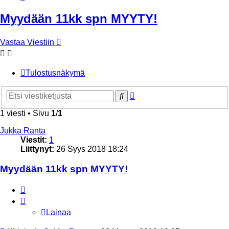
Myydään 11kk spn MYYTY!
Vastaa Viestiin
Tulostusnäkymä
Tarkennettu
Etsi
haku
1 viesti • Sivu
1
/
1
Jukka Ranta
Viestit:
1
Liittynyt:
26 Syys 2018 18:24
Myydään 11kk spn MYYTY!
Lainaa
Lainaa