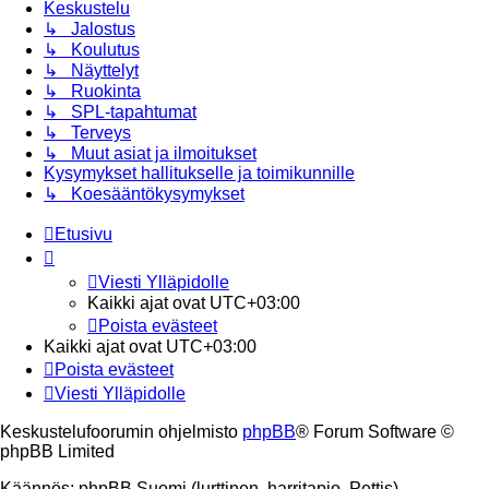
Keskustelu
↳ Jalostus
↳ Koulutus
↳ Näyttelyt
↳ Ruokinta
↳ SPL-tapahtumat
↳ Terveys
↳ Muut asiat ja ilmoitukset
Kysymykset hallitukselle ja toimikunnille
↳ Koesääntökysymykset
Etusivu
Viesti Ylläpidolle
Kaikki ajat ovat
UTC+03:00
Poista evästeet
Kaikki ajat ovat
UTC+03:00
Poista evästeet
Viesti Ylläpidolle
Keskustelufoorumin ohjelmisto
phpBB
® Forum Software ©
phpBB Limited
Käännös: phpBB Suomi (lurttinen, harritapio, Pettis)