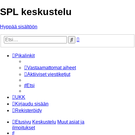
SPL keskustelu
Hyppää sisältöön
Tarkennettu
Etsi
haku
Pikalinkit
Vastaamattomat aiheet
Aktiiviset viestiketjut
Etsi
UKK
Kirjaudu sisään
Rekisteröidy
Etusivu
Keskustelu
Muut asiat ja
ilmoitukset
Etsi