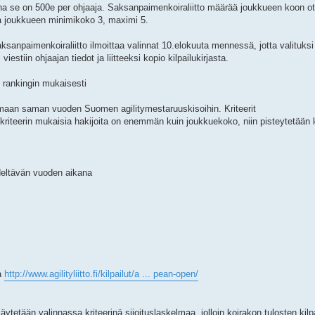
nna se on 500e per ohjaaja. Saksanpaimenkoiraliitto määrää joukkueen koon 
a joukkueen minimikoko 3, maximi 5.
paimenkoiraliitto ilmoittaa valinnat 10.elokuuta mennessä, jotta valituksi t
 viestiin ohjaajan tiedot ja liitteeksi kopio kilpailukirjasta.
 rankingin mukaisesti
tumaan saman vuoden Suomen agilitymestaruuskisoihin. Kriteerit
kriteerin mukaisia hakijoita on enemmän kuin joukkuekoko, niin pisteytetään 
edeltävän vuoden aikana
a
http://www.agilityliitto.fi/kilpailut/a ... pean-open/
äytetään valinnassa kriteerinä sijoituslaskelmaa, jolloin koirakon tulosten kilpa