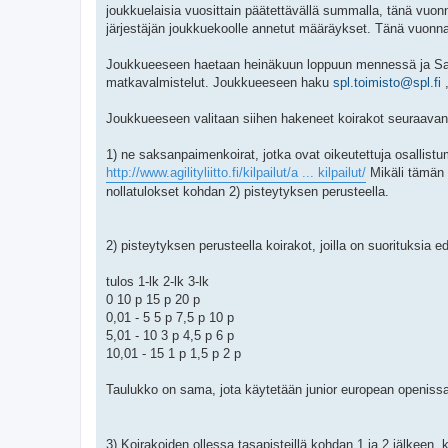
joukkuelaisia vuosittain päätettävällä summalla, tänä vuo
järjestäjän joukkuekoolle annetut määräykset. Tänä vuonn
Joukkueeseen haetaan heinäkuun loppuun mennessä ja Saksan
matkavalmistelut. Joukkueeseen haku
spl.toimisto@spl.fi
,
Joukkueeseen valitaan siihen hakeneet koirakot seuraavan
1) ne saksanpaimenkoirat, jotka ovat oikeutettuja osallis
http://www.agilityliitto.fi/kilpailut/a ... kilpailut/
Mikäli tämän 
nollatulokset kohdan 2) pisteytyksen perusteella.
2) pisteytyksen perusteella koirakot, joilla on suorituksia 
tulos 1-lk 2-lk 3-lk
0 10 p 15 p 20 p
0,01 - 5 5 p 7,5 p 10 p
5,01 - 10 3 p 4,5 p 6 p
10,01 - 15 1 p 1,5 p 2 p
Taulukko on sama, jota käytetään junior european openiss
3) Koirakoiden ollessa tasapisteillä kohdan 1 ja 2 jälkeen, k