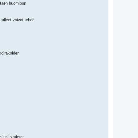
ottaen huomioon
ulleet voivat tehdä
koirakoiden
ilusijoitukset