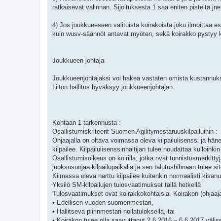
ratkaisevat valinnan. Sijoituksesta 1 saa eniten pisteitä jne
4) Jos joukkueeseen valituista koirakoista joku ilmoittaa e
kuin wusv-säännöt antavat myöten, sekä koirakko pystyy ki
Joukkueen johtaja
Joukkueenjohtajaksi voi hakea vastaten omista kustannuksis
Liiton hallitus hyväksyy joukkueenjohtajan.
Kohtaan 1 tarkennusta :
Osallistumiskriteerit Suomen Agilitymestaruuskilpailuihin :
Ohjaajalla on oltava voimassa oleva kilpailulisenssi ja hän
kilpailee. Kilpailulisenssinhaltijan tulee noudattaa kull
Osallistumisoikeus on koirilla, jotka ovat tunnistusmerkitty
juoksusuojaa kilpailupaikalla ja sen talutushihnaan tulee s
Kiimassa oleva narttu kilpailee kuitenkin normaalisti kisan
Yksilö SM-kilpailujen tulosvaatimukset tällä hetkellä
Tulosvaatimukset ovat koirakkokohtaisia. Koirakon (ohjaaja j
• Edellisen vuoden suomenmestari,
• Hallitseva piirinmestari nollatuloksella, tai
• Koirakon tulee olla saavuttanut 2.6.2016 – 6.6.2017 välis