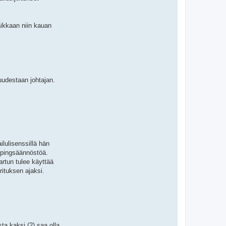
aikkaan niin kauan
uudestaan johtajan.
lulisenssillä hän
dopingsäännöstöä.
artun tulee käyttää
rituksen ajaksi.
ta kaksi (2) saa olla