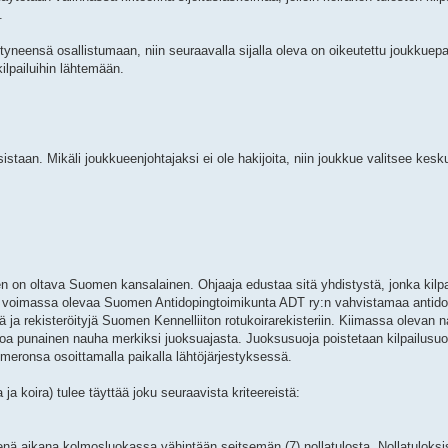
.
styneensä osallistumaan, niin seuraavalla sijalla oleva on oikeutettu joukkuep
lpailuihin lähtemään.
taan. Mikäli joukkueenjohtajaksi ei ole hakijoita, niin joukkue valitsee kesk
en on oltava Suomen kansalainen. Ohjaaja edustaa sitä yhdistystä, jonka kilpai
oinkin voimassa olevaa Suomen Antidopingtoimikunta ADT ry:n vahvistamaa anti
jä ja rekisteröityjä Suomen Kennelliiton rotukoirarekisteriin. Kiimassa olevan n
itoa punainen nauha merkiksi juoksuajasta. Juoksusuoja poistetaan kilpailusuo
umeronsa osoittamalla paikalla lähtöjärjestyksessä.
a koira) tulee täyttää joku seuraavista kriteereistä:
enä aikana kolmosluokassa vähintään seitsemän (7) nollatulosta. Nollatuloksis