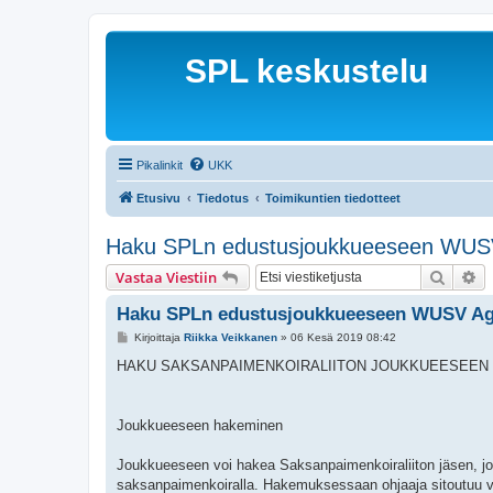
SPL keskustelu
Pikalinkit
UKK
Etusivu
Tiedotus
Toimikuntien tiedotteet
Haku SPLn edustusjoukkueeseen WUSV A
Etsi
Ta
Vastaa Viestiin
Haku SPLn edustusjoukkueeseen WUSV Agil
V
Kirjoittaja
Riikka Veikkanen
»
06 Kesä 2019 08:42
i
e
HAKU SAKSANPAIMENKOIRALIITON JOUKKUEESEEN WUS
s
t
i
Joukkueeseen hakeminen
Joukkueeseen voi hakea Saksanpaimenkoiraliiton jäsen, joka o
saksanpaimenkoiralla. Hakemuksessaan ohjaaja sitoutuu va