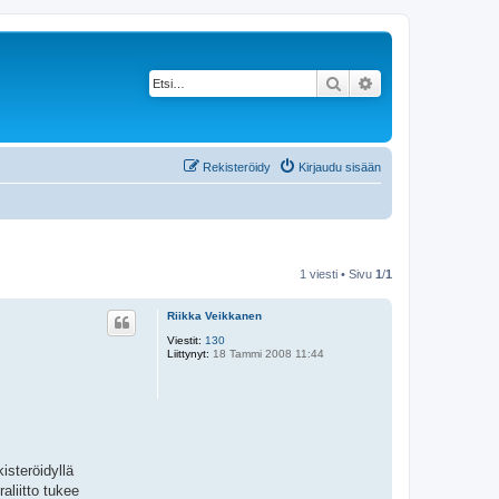
Etsi
Tarkennettu haku
Rekisteröidy
Kirjaudu sisään
1 viesti • Sivu
1
/
1
Riikka Veikkanen
Viestit:
130
Liittynyt:
18 Tammi 2008 11:44
isteröidyllä
liitto tukee