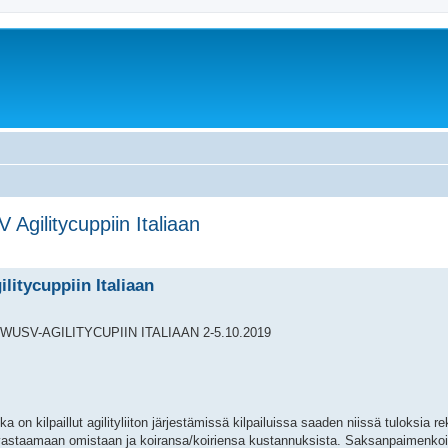
gilitycuppiin Italiaan
rkennettu haku
itycuppiin Italiaan
V-AGILITYCUPIIN ITALIAAN 2-5.10.2019
n kilpaillut agilityliiton järjestämissä kilpailuissa saaden niissä tuloksia rek
staamaan omistaan ja koiransa/koiriensa kustannuksista. Saksanpaimenkoira