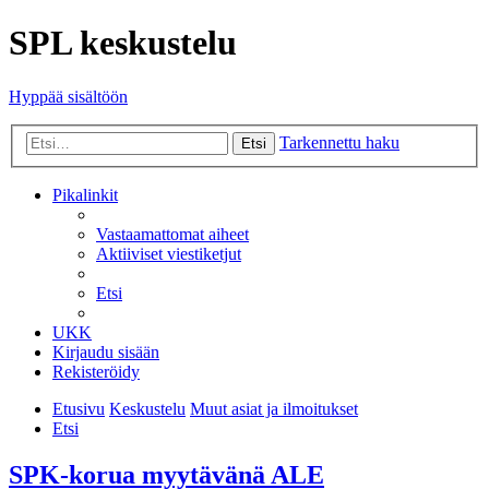
SPL keskustelu
Hyppää sisältöön
Tarkennettu haku
Etsi
Pikalinkit
Vastaamattomat aiheet
Aktiiviset viestiketjut
Etsi
UKK
Kirjaudu sisään
Rekisteröidy
Etusivu
Keskustelu
Muut asiat ja ilmoitukset
Etsi
SPK-korua myytävänä ALE