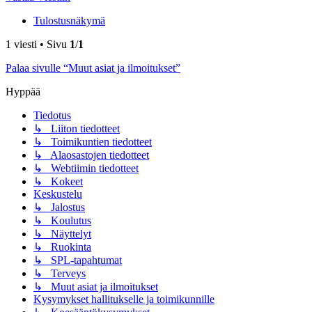
Tulostusnäkymä
1 viesti • Sivu
1
/
1
Palaa sivulle “Muut asiat ja ilmoitukset”
Hyppää
Tiedotus
↳ Liiton tiedotteet
↳ Toimikuntien tiedotteet
↳ Alaosastojen tiedotteet
↳ Webtiimin tiedotteet
↳ Kokeet
Keskustelu
↳ Jalostus
↳ Koulutus
↳ Näyttelyt
↳ Ruokinta
↳ SPL-tapahtumat
↳ Terveys
↳ Muut asiat ja ilmoitukset
Kysymykset hallitukselle ja toimikunnille