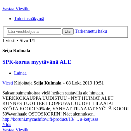
Vastaa Viestiin
Tulostusnäkymä
Tarkennettu haku
Etsi
1 viesti • Sivu
1
/
1
Seija Kulmala
SPK-korua myytävänä ALE
Lainaa
Viesti
Kirjoittaja
Seija Kulmala
»
08 Loka 2019 19:51
Saksanpaimenkoiraa vielä hetken saatavilla ale hintaan.
VERKKOKAUPPA UUDISTUU - NYT HUIMAT ALET
KUNNES TUOTTEET LOPPUVAT. UUDET TILAAJAT
SYÖTÄ KOODI 30%ale, VANHAT TILAAJAT SYÖTÄ KOODI
50%vanhaale OSTOSKORIIN! Näet alennuksen.
http://koruni.mycashflow.fi/product/13/ ... a-ketjussa
Ylös
Vastaa Viestiin