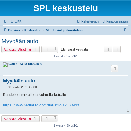
SPL keskustelu
UKK
Rekisteröidy
Kirjaudu sisään
E
Etusivu
Keskustelu
Muut asiat ja ilmoitukset
t
Myydään auto
s
Etsi
Tarken
Vastaa Viestiin
i
1 viesti • Sivu
1
/
1
Seija Kinnunen
Myydään auto
V
23 Touko 2021 22:30
i
e
Kahdelle ihmiselle ja kolmelle koiralle
s
t
i
https://www.nettiauto.com/fiat/stilo/12133948
Vastaa Viestiin
1 viesti • Sivu
1
/
1