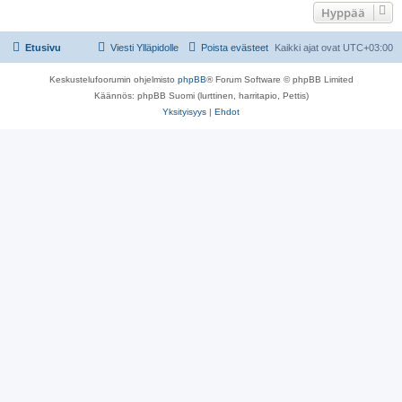
Hyppää
Etusivu
Viesti Ylläpidolle
Poista evästeet
Kaikki ajat ovat
UTC+03:00
Keskustelufoorumin ohjelmisto
phpBB
® Forum Software © phpBB Limited
Käännös: phpBB Suomi (lurttinen, harritapio, Pettis)
Yksityisyys
|
Ehdot