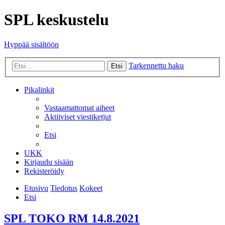
SPL keskustelu
Hyppää sisältöön
Tarkennettu haku
Etsi
Pikalinkit
Vastaamattomat aiheet
Aktiiviset viestiketjut
Etsi
UKK
Kirjaudu sisään
Rekisteröidy
Etusivu
Tiedotus
Kokeet
Etsi
SPL TOKO RM 14.8.2021