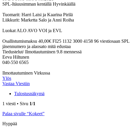
SPL-Itäuusimman kentällä Hyvinkäällä
Tuomarit: Harri Laisi ja Kaarina Pirilä
Liikkurit: Marketta Salo ja Anni Roiha
Luokat ALO AVO VOI ja EVL
Osallistumismaksu 40,00€ FI25 1132 3000 4158 96 viestiosaan SPL
jäsennumero ja alaosato mitä edustaa
Tiedustelut/ Ilmottautuminen 9.8 mennessä
Eeva Hiltunen
040-550 6565
Ilmottautuminen Virkussa
Ylös
Vastaa Viestiin
Tulostusnäkymä
1 viesti • Sivu
1
/
1
Palaa sivulle “Kokeet”
Hyppää