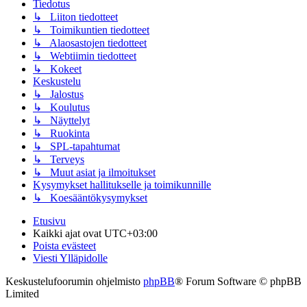
Tiedotus
↳ Liiton tiedotteet
↳ Toimikuntien tiedotteet
↳ Alaosastojen tiedotteet
↳ Webtiimin tiedotteet
↳ Kokeet
Keskustelu
↳ Jalostus
↳ Koulutus
↳ Näyttelyt
↳ Ruokinta
↳ SPL-tapahtumat
↳ Terveys
↳ Muut asiat ja ilmoitukset
Kysymykset hallitukselle ja toimikunnille
↳ Koesääntökysymykset
Etusivu
Kaikki ajat ovat
UTC+03:00
Poista evästeet
Viesti Ylläpidolle
Keskustelufoorumin ohjelmisto
phpBB
® Forum Software © phpBB
Limited