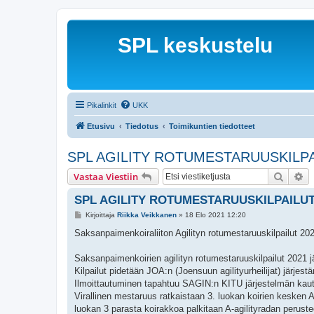
SPL keskustelu
Pikalinkit
UKK
Etusivu
Tiedotus
Toimikuntien tiedotteet
SPL AGILITY ROTUMESTARUUSKILPAI
Etsi
Ta
Vastaa Viestiin
SPL AGILITY ROTUMESTARUUSKILPAILUT 2
V
Kirjoittaja
Riikka Veikkanen
»
18 Elo 2021 12:20
i
e
Saksanpaimenkoiraliiton Agilityn rotumestaruuskilpailut 20
s
t
i
Saksanpaimenkoirien agilityn rotumestaruuskilpailut 2021 
Kilpailut pidetään JOA:n (Joensuun agilityurheilijat) järje
Ilmoittautuminen tapahtuu SAGIN:n KITU järjestelmän kautt
Virallinen mestaruus ratkaistaan 3. luokan koirien kesken A
luokan 3 parasta koirakkoa palkitaan A-agilityradan perustee