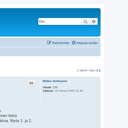
Etsi
Tarkennettu haku
Rekisteröidy
Kirjaudu sisään
1 viesti • Sivu
1
/
1
Riikka Veikkanen
Viestit:
130
Liittynyt:
18 Tammi 2008 11:44
a.
nen tieto).
akkoa. Myös 1. ja 2.