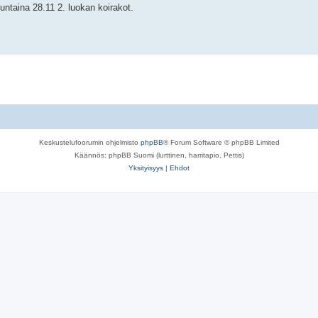
nuntaina 28.11 2. luokan koirakot.
Keskustelufoorumin ohjelmisto
phpBB
® Forum Software © phpBB Limited
Käännös: phpBB Suomi (lurttinen, harritapio, Pettis)
Yksityisyys
|
Ehdot