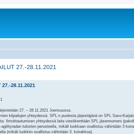
LUT 27.-28.11.2021
rkennettu haku
7.-28.11.2021
21
järjestetään 27. – 28.11.2021 Joensuussa.
stämien kilpailujen yhteydessä. SPL:n puolesta järjestäjänä on SPL Savo-Karjal
a. Ilmoittautumisen yhteydessä laita viestikenttään SPL jäsennumero (pakolli
-agilityradan tulosten perusteella, mikäli luokkaan osallistuu vähintään 3 koir
lla (mikäli luokkiin osallistuu vähintään 3. koirakkoa).