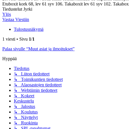
Etuboxit kork 68, lev 61 syv 106. Takaboxit lev 61 syv 102. Takaboxie
Tiedustelut Jyrki
Ylös
Vastaa Viestiin
Tulostusnäkymä
1 viesti • Sivu
1
/
1
Palaa sivulle “Muut asiat ja ilmoitukset”
Hyppää
Tiedotus
↳ Liiton tiedotteet
↳ Toimikuntien tiedotteet
↳ Alaosastojen tiedotteet
↳ Webtiimin tiedotteet
↳ Kokeet
Keskustelu
↳ Jalostus
↳ Koulutus
↳ Näyttelyt
↳ Ruokinta
↳ SPL-tapahtumat