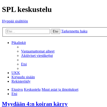
SPL keskustelu
Hyppää sisältöön
Tarkennettu haku
Etsi
Pikalinkit
Vastaamattomat aiheet
Aktiiviset viestiketjut
Etsi
UKK
Kirjaudu sisään
Rekisteröidy
Etusivu
Keskustelu
Muut asiat ja ilmoitukset
Etsi
Myydään 4:n koiran kärry