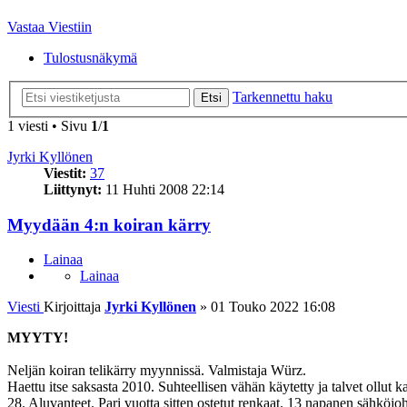
Vastaa Viestiin
Tulostusnäkymä
Tarkennettu haku
Etsi
1 viesti • Sivu
1
/
1
Jyrki Kyllönen
Viestit:
37
Liittynyt:
11 Huhti 2008 22:14
Myydään 4:n koiran kärry
Lainaa
Lainaa
Viesti
Kirjoittaja
Jyrki Kyllönen
»
01 Touko 2022 16:08
MYYTY!
Neljän koiran telikärry myynnissä. Valmistaja Würz.
Haettu itse saksasta 2010. Suhteellisen vähän käytetty ja talvet ollut 
28. Aluvanteet. Pari vuotta sitten ostetut renkaat. 13 napanen sähköjoh