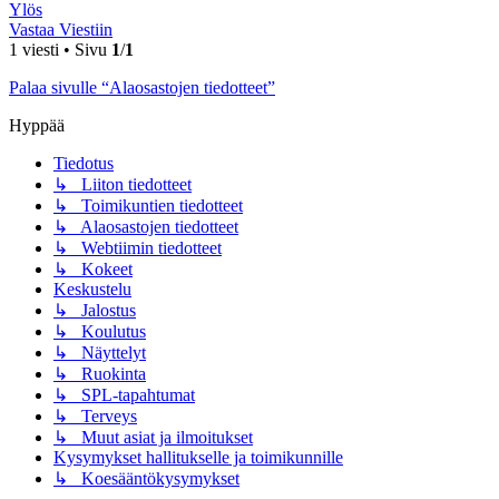
Ylös
Vastaa Viestiin
1 viesti • Sivu
1
/
1
Palaa sivulle “Alaosastojen tiedotteet”
Hyppää
Tiedotus
↳ Liiton tiedotteet
↳ Toimikuntien tiedotteet
↳ Alaosastojen tiedotteet
↳ Webtiimin tiedotteet
↳ Kokeet
Keskustelu
↳ Jalostus
↳ Koulutus
↳ Näyttelyt
↳ Ruokinta
↳ SPL-tapahtumat
↳ Terveys
↳ Muut asiat ja ilmoitukset
Kysymykset hallitukselle ja toimikunnille
↳ Koesääntökysymykset