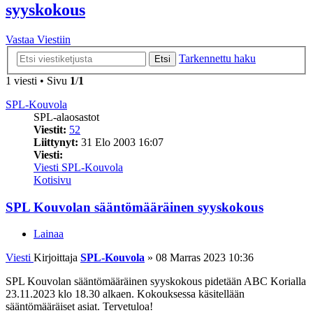
syyskokous
Vastaa Viestiin
Tarkennettu haku
Etsi
1 viesti • Sivu
1
/
1
SPL-Kouvola
SPL-alaosastot
Viestit:
52
Liittynyt:
31 Elo 2003 16:07
Viesti:
Viesti SPL-Kouvola
Kotisivu
SPL Kouvolan sääntömääräinen syyskokous
Lainaa
Viesti
Kirjoittaja
SPL-Kouvola
»
08 Marras 2023 10:36
SPL Kouvolan sääntömääräinen syyskokous pidetään ABC Korialla
23.11.2023 klo 18.30 alkaen. Kokouksessa käsitellään
sääntömääräiset asiat. Tervetuloa!