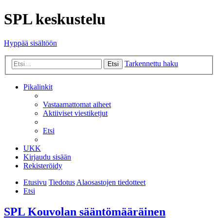
SPL keskustelu
Hyppää sisältöön
Tarkennettu haku
Etsi
Pikalinkit
Vastaamattomat aiheet
Aktiiviset viestiketjut
Etsi
UKK
Kirjaudu sisään
Rekisteröidy
Etusivu
Tiedotus
Alaosastojen tiedotteet
Etsi
SPL Kouvolan sääntömääräinen