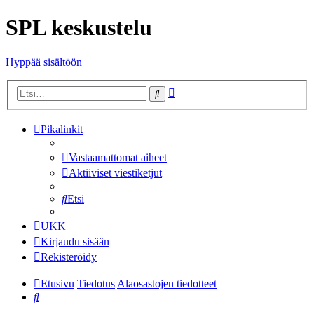
SPL keskustelu
Hyppää sisältöön
Tarkennettu
Etsi
haku
Pikalinkit
Vastaamattomat aiheet
Aktiiviset viestiketjut
Etsi
UKK
Kirjaudu sisään
Rekisteröidy
Etusivu
Tiedotus
Alaosastojen tiedotteet
Etsi