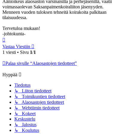
Äänioikeus alaosaston varsinaisilla ja perhejäsenillä, vaatii
voimassaolevan Saksanpaimenkoiraliiton jäsenyyden.
Menneen vuoden tuloksen tehneitä koirakoita palkitaan
tilaisuudessa.
Tervetuloa mukaan!
-johtokunta-
Ylös
Vastaa Viestiin
1 viesti • Sivu
1
/
1
Palaa sivulle “Alaosastojen tiedotteet”
Hyppää
Tiedotus
↳ Liiton tiedotteet
↳ Toimikuntien tiedotteet
↳ Alaosastojen tiedotteet
↳ Webtiimin tiedotteet
↳ Kokeet
Keskustelu
↳ Jalostus
↳ Koulutus