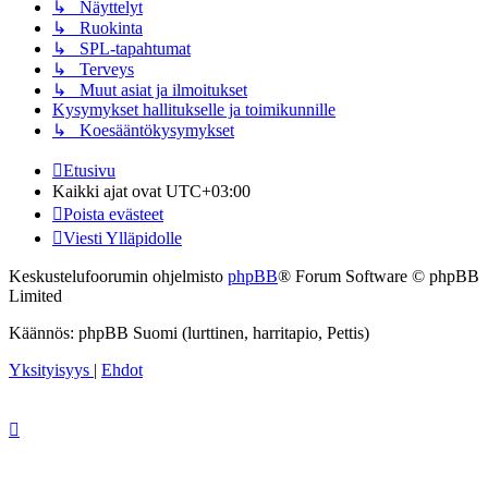
↳ Näyttelyt
↳ Ruokinta
↳ SPL-tapahtumat
↳ Terveys
↳ Muut asiat ja ilmoitukset
Kysymykset hallitukselle ja toimikunnille
↳ Koesääntökysymykset
Etusivu
Kaikki ajat ovat
UTC+03:00
Poista evästeet
Viesti Ylläpidolle
Keskustelufoorumin ohjelmisto
phpBB
® Forum Software © phpBB
Limited
Käännös: phpBB Suomi (lurttinen, harritapio, Pettis)
Yksityisyys
|
Ehdot