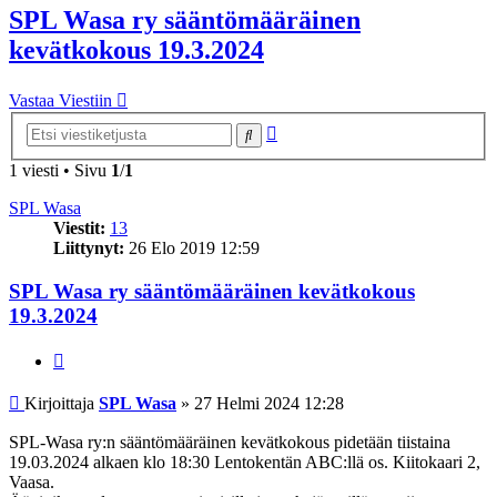
SPL Wasa ry sääntömääräinen
kevätkokous 19.3.2024
Vastaa Viestiin
Tarkennettu
Etsi
haku
1 viesti • Sivu
1
/
1
SPL Wasa
Viestit:
13
Liittynyt:
26 Elo 2019 12:59
SPL Wasa ry sääntömääräinen kevätkokous
19.3.2024
Lainaa
Viesti
Kirjoittaja
SPL Wasa
»
27 Helmi 2024 12:28
SPL-Wasa ry:n sääntömääräinen kevätkokous pidetään tiistaina
19.03.2024 alkaen klo 18:30 Lentokentän ABC:llä os. Kiitokaari 2,
Vaasa.