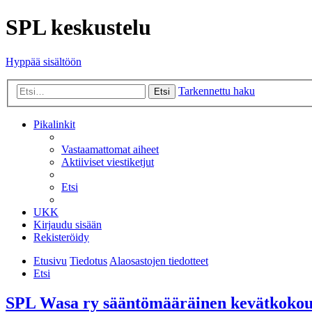
SPL keskustelu
Hyppää sisältöön
Tarkennettu haku
Etsi
Pikalinkit
Vastaamattomat aiheet
Aktiiviset viestiketjut
Etsi
UKK
Kirjaudu sisään
Rekisteröidy
Etusivu
Tiedotus
Alaosastojen tiedotteet
Etsi
SPL Wasa ry sääntömääräinen kevätkokou