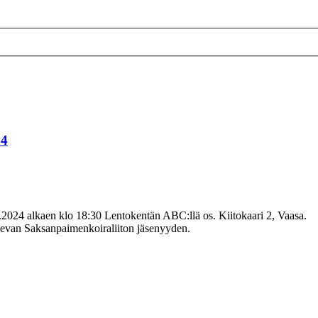
24
2024 alkaen klo 18:30 Lentokentän ABC:llä os. Kiitokaari 2, Vaasa.
aolevan Saksanpaimenkoiraliiton jäsenyyden.