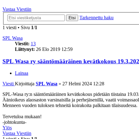
Vastaa Viestiin
Tarkennettu haku
Etsi
1 viesti • Sivu
1
/
1
SPL Wasa
Viestit:
13
Liittynyt:
26 Elo 2019 12:59
SPL Wasa ry sääntömääräinen kevätkokous 19.3.20
Lainaa
Viesti
Kirjoittaja
SPL Wasa
»
27 Helmi 2024 12:28
SPL-Wasa ry:n sääntömääräinen kevätkokous pidetään tiistaina 19.03.
Äänioikeus alaosaston varsinaisilla ja perhejäsenillä, vaatii voimass
Menneen vuoden tuloksen tehneitä koirakoita palkitaan tilaisuudessa.
Tervetuloa mukaan!
-johtokunta-
Ylös
Vastaa Viestiin
1 viesti • Sivu
1
/
1